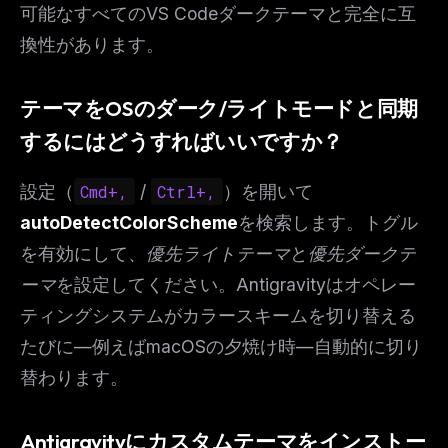
可能なすべてのVS Codeダークテーマと完全に互
換性があります。
テーマをOSのダーク/ライトモードと同期
するにはどうすればいいですか？
設定（
Cmd+,
/
Ctrl+,
）を開いて
autoDetectColorScheme
を検索します。トグル
を有効にして、
優先ライトテーマ
と
優先ダークテ
ーマ
を設定してください。Antigravityはオペレー
ティングシステムがカラースキームを切り替える
たびに—例えばmacOSの夕焼け時—自動的に切り
替わります。
Antigravityにカスタムテーマをインストー