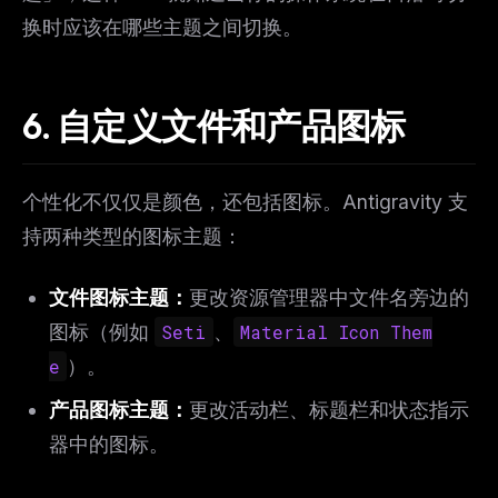
换时应该在哪些主题之间切换。
6. 自定义文件和产品图标
THIS WEEK'S DIGEST
个性化不仅仅是颜色，还包括图标。Antigravity 支
MCP pick of the week
持两种类型的图标主题：
New agent skill drop
Rules & workflow pack
文件图标主题：
更改资源管理器中文件名旁边的
Free · Weekly · 2 min read
图标（例如
Seti
、
Material Icon Them
e
）。
FREE NEWSLETTER
产品图标主题：
更改活动栏、标题栏和状态指示
The weekly digest for
AI builders
器中的图标。
Curated MCP picks, agent skills, rules, and LLM
workflow updates — one email, no noise.