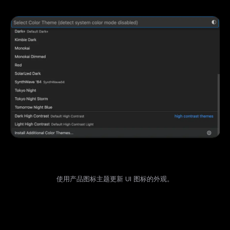
Email address
Get the weekly digest
No spam. Unsubscribe in one click.
Maybe later
使用产品图标主题更新 UI 图标的外观。