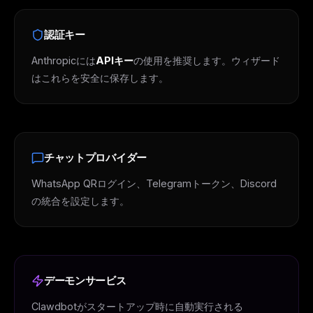
認証キー
Anthropicには
APIキー
の使用を推奨します。ウィザード
はこれらを安全に保存します。
チャットプロバイダー
WhatsApp QRログイン、Telegramトークン、Discord
THIS WEEK'S DIGEST
の統合を設定します。
MCP pick of the week
New agent skill drop
Rules & workflow pack
Free · Weekly · 2 min read
デーモンサービス
Clawdbotがスタートアップ時に自動実行される
FREE NEWSLETTER