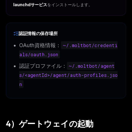
launchdサービス
をインストールします。
The weekly digest for
AI builders
Curated MCP picks, agent skills, rules, and LLM
workflow updates — one email, no noise.
認証情報の保存場所
Email address
OAuth資格情報：
~/.moltbot/credenti
als/oauth.json
Get the weekly digest
認証プロファイル：
~/.moltbot/agent
No spam. Unsubscribe in one click.
s/<agentId>/agent/auth-profiles.jso
Maybe later
n
4）ゲートウェイの起動