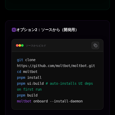
オプション2：ソースから（開発用）
ソースからビルド
git
clone
https://github.com/moltbot/moltbot.git
cd
moltbot
pnpm
install
pnpm
ui:build
# auto-installs UI deps
on first run
pnpm
build
moltbot
onboard --install-daemon