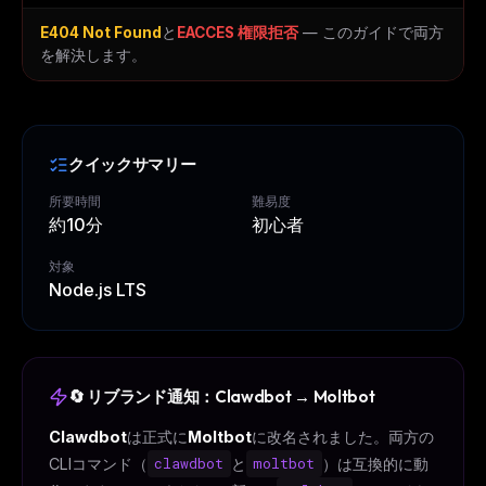
E404 Not Found
と
EACCES 権限拒否
— このガイドで両方
を解決します。
クイックサマリー
所要時間
難易度
約10分
初心者
対象
Node.js LTS
🔄 リブランド通知：Clawdbot → Moltbot
Clawdbot
は正式に
Moltbot
に改名されました。両方の
CLIコマンド（
clawdbot
と
moltbot
）は互換的に動