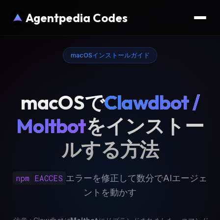
Agentpedia Codes
macOSインストールガイド
macOSで
Clawdbot /
Moltbot
をインストー
ルする方法
npm EACCES
エラーを修正して数分でAIエージェ
ントを動かす