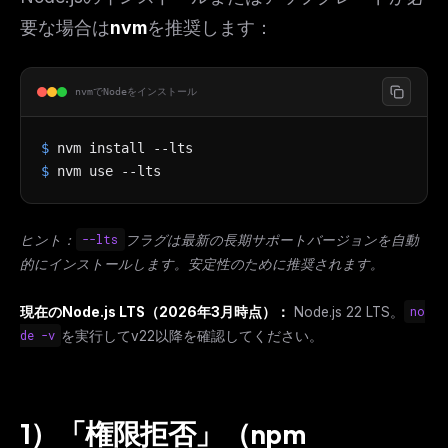
要な場合は
nvm
を推奨します：
nvmでNodeをインストール
$
nvm install --lts
$
nvm use --lts
ヒント：
--lts
フラグは最新の長期サポートバージョンを自動
的にインストールします。安定性のために推奨されます。
現在のNode.js LTS（2026年3月時点）：
Node.js 22 LTS。
no
de -v
を実行してv22以降を確認してください。
1）「権限拒否」（npm