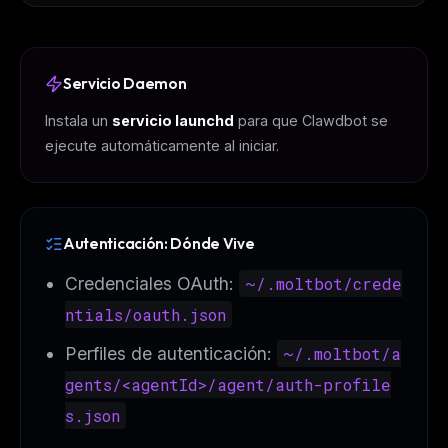
The weekly digest for
AI builders
Curated MCP picks, agent skills, rules, and LLM
workflow updates — one email, no noise.
Servicio Daemon
Email address
Instala un
servicio launchd
para que Clawdbot se
ejecute automáticamente al iniciar.
Get the weekly digest
No spam. Unsubscribe in one click.
Autenticación: Dónde Vive
Maybe later
Credenciales OAuth:
~/.moltbot/crede
ntials/oauth.json
Perfiles de autenticación:
~/.moltbot/a
gents/<agentId>/agent/auth-profile
s.json