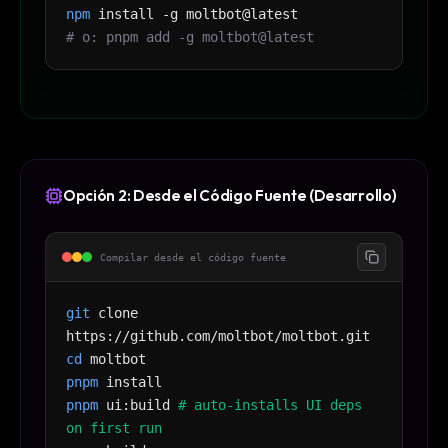
npm
install -g moltbot@latest
# o: pnpm add -g moltbot@latest
Opción 2: Desde el Código Fuente (Desarrollo)
Compilar desde el código fuente
git
clone
https://github.com/moltbot/moltbot.git
cd
moltbot
pnpm
install
pnpm
ui:build
# auto-installs UI deps
on first run