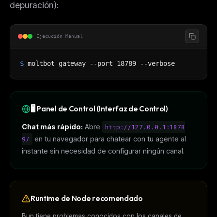
depuración):
Ejecución Manual
$
moltbot gateway --port 18789 --verbose
🖥️ Panel de Control (Interfaz de Control)
Chat más rápido:
Abre
http://127.0.0.1:1878
9/
en tu navegador para chatear con tu agente al
instante sin necesidad de configurar ningún canal.
Runtime de Node recomendado
Bun tiene problemas conocidos con los canales de