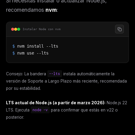
Si necesitas instalar o actualizar Node.js,
recomendamos
nvm
:
Instalar Node con nvm
$
nvm install --lts
$
nvm use --lts
Consejo: La bandera
--lts
instala automáticamente la
versión de Soporte a Largo Plazo más reciente, recomendada
por su estabilidad.
LTS actual de Node.js (a partir de marzo 2026):
Node.js 22
LTS. Ejecuta
node -v
para confirmar que estás en v22 o
posterior.