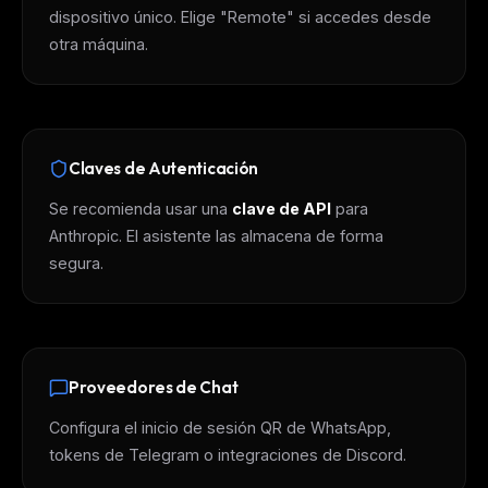
dispositivo único. Elige "Remote" si accedes desde
otra máquina.
Claves de Autenticación
Se recomienda usar una
clave de API
para
Anthropic. El asistente las almacena de forma
segura.
THIS WEEK'S DIGEST
MCP pick of the week
New agent skill drop
Rules & workflow pack
Proveedores de Chat
Free · Weekly · 2 min read
Configura el inicio de sesión QR de WhatsApp,
tokens de Telegram o integraciones de Discord.
FREE NEWSLETTER