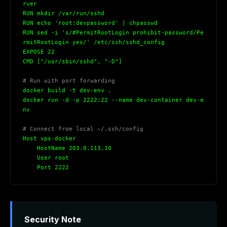
rver
RUN mkdir /var/run/sshd
RUN echo 'root:devpassword' | chpasswd
RUN sed -i 's/#PermitRootLogin prohibit-password/Pe
rmitRootLogin yes/' /etc/ssh/sshd_config
EXPOSE 22
CMD ["/usr/sbin/sshd", "-D"]
# Run with port forwarding
docker build -t dev-env .
docker run -d -p 2222:22 --name dev-container dev-e
nv
# Connect from local ~/.ssh/config
Host vps-docker
    HostName 203.0.113.10
    User root
    Port 2222
Security Note