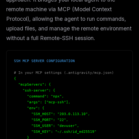
remote machine via MCP (Model Context
Protocol), allowing the agent to run commands,
upload files, and manage the remote environment
without a full Remote-SSH session.
SSH MCP SERVER CONFIGURATION
# In your MCP settings (.antigravity/mcp.json)
{
  "mcpServers": 
{
    "ssh-server": 
{
      "command": "npx",
      "args": ["mcp-ssh"],
      "env": 
{
        "SSH_HOST": "203.0.113.10",
        "SSH_PORT": "22",
        "SSH_USER": "devuser",
        "SSH_KEY": "~/.ssh/id_ed25519"
}