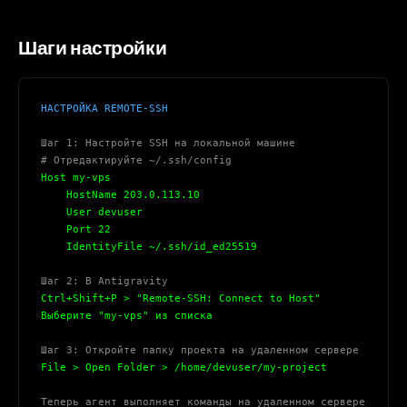
Шаги настройки
НАСТРОЙКА REMOTE-SSH
Шаг 1: Настройте SSH на локальной машине
# Отредактируйте ~/.ssh/config
Host my-vps
    HostName 203.0.113.10
    User devuser
    Port 22
    IdentityFile ~/.ssh/id_ed25519
Шаг 2: В Antigravity
Ctrl+Shift+P > "Remote-SSH: Connect to Host"
Выберите "my-vps" из списка
Шаг 3: Откройте папку проекта на удаленном сервере
File > Open Folder > /home/devuser/my-project
Теперь агент выполняет команды на удаленном сервере