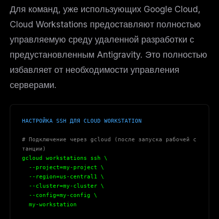
Для команд, уже использующих Google Cloud,
Cloud Workstations предоставляют полностью
управляемую среду удаленной разработки с
предустановленным Antigravity. Это полностью
избавляет от необходимости управления
серверами.
НАСТРОЙКА SSH ДЛЯ CLOUD WORKSTATION
# Подключение через gcloud (после запуска рабочей с
танции)
gcloud workstations ssh \
  --project=my-project \
  --region=us-central1 \
  --cluster=my-cluster \
  --config=my-config \
  my-workstation