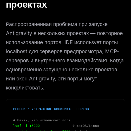
проектах
Email address
Распространенная проблема при запуске
Antigravity в нескольких проектах — повторное
Get the weekly digest
использование портов. IDE использует порты
No spam. Unsubscribe in one click.
localhost для серверов предпросмотра, MCP-
Maybe later
серверов и внутреннего взаимодействия. Когда
одновременно запущено несколько проектов
или окон Antigravity, эти порты могут
конфликтовать.
РЕШЕНИЕ: УСТРАНЕНИЕ КОНФЛИКТОВ ПОРТОВ
# Найти, что использует порт
lsof -i :3000                
# macOS/Linux