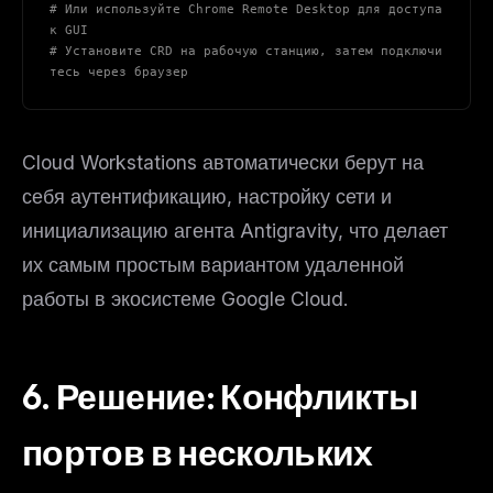
# Или используйте Chrome Remote Desktop для доступа 
к GUI
# Установите CRD на рабочую станцию, затем подключи
тесь через браузер
Cloud Workstations автоматически берут на
себя аутентификацию, настройку сети и
THIS WEEK'S DIGEST
инициализацию агента Antigravity, что делает
MCP pick of the week
New agent skill drop
их самым простым вариантом удаленной
Rules & workflow pack
работы в экосистеме Google Cloud.
Free · Weekly · 2 min read
6. Решение: Конфликты
FREE NEWSLETTER
The weekly digest for
AI builders
портов в нескольких
Curated MCP picks, agent skills, rules, and LLM
workflow updates — one email, no noise.