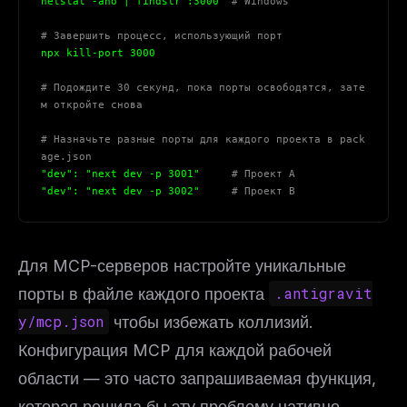
netstat -ano | findstr :3000  
# Windows
# Завершить процесс, использующий порт
npx kill-port 3000
# Подождите 30 секунд, пока порты освободятся, зате
м откройте снова
# Назначьте разные порты для каждого проекта в pack
age.json
"dev": "next dev -p 3001"     
# Проект A
"dev": "next dev -p 3002"     
# Проект B
Для MCP-серверов настройте уникальные
порты в файле каждого проекта
.antigravit
y/mcp.json
чтобы избежать коллизий.
Конфигурация MCP для каждой рабочей
области — это часто запрашиваемая функция,
которая решила бы эту проблему нативно.