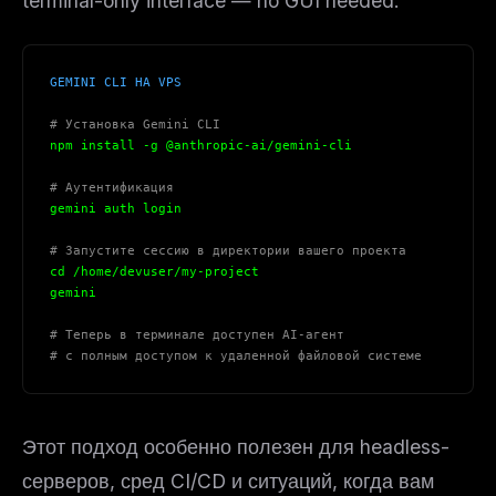
terminal-only interface — no GUI needed.
GEMINI CLI НА VPS
# Установка Gemini CLI
npm install -g @anthropic-ai/gemini-cli
# Аутентификация
gemini auth login
# Запустите сессию в директории вашего проекта
cd /home/devuser/my-project
gemini
# Теперь в терминале доступен AI-агент
# с полным доступом к удаленной файловой системе
Этот подход особенно полезен для headless-
серверов, сред CI/CD и ситуаций, когда вам