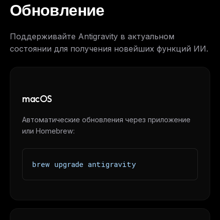
Обновление
Поддерживайте Antigravity в актуальном
состоянии для получения новейших функций ИИ.
macOS
Автоматические обновления через приложение
или Homebrew:
brew upgrade antigravity
THIS WEEK'S DIGEST
MCP pick of the week
New agent skill drop
Rules & workflow pack