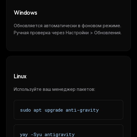
Free · Weekly · 2 min read
Windows
FREE NEWSLETTER
Обновляется автоматически в фоновом режиме.
Ручная проверка через Настройки > Обновления.
The weekly digest for
AI builders
Curated MCP picks, agent skills, rules, and LLM
workflow updates — one email, no noise.
Email address
Linux
Get the weekly digest
Используйте ваш менеджер пакетов:
No spam. Unsubscribe in one click.
Maybe later
sudo apt upgrade anti-gravity
yay -Syu antigravity