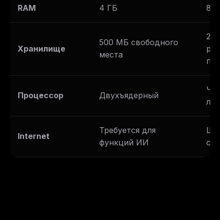
RAM
4 ГБ
8 Г
2 Г
500 МБ свободного
Хранилище
ра
места
про
Че
Процессор
Двухъядерный
лу
Требуется для
Ши
Internet
функций ИИ
со