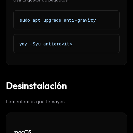
Get the weekly digest
sudo apt upgrade anti-gravity
No spam. Unsubscribe in one click.
Maybe later
yay -Syu antigravity
Desinstalación
Lamentamos que te vayas.
macOS