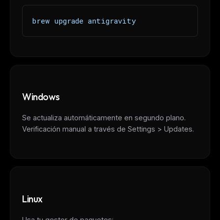
brew upgrade antigravity
THIS WEEK'S DIGEST
MCP pick of the week
New agent skill drop
Rules & workflow pack
Windows
Free · Weekly · 2 min read
Se actualiza automáticamente en segundo plano.
Verificación manual a través de Settings > Updates.
FREE NEWSLETTER
The weekly digest for
AI builders
Curated MCP picks, agent skills, rules, and LLM
workflow updates — one email, no noise.
Linux
Email address
Usa tu gestor de paquetes: