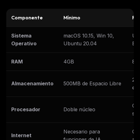
Componente
Mínimo
Re
Sistema
macOS 10.15, Win 10,
Últ
Operativo
Ubuntu 20.04
Est
RAM
4GB
8G
2G
Almacenamiento
500MB de Espacio Libre
ext
Cua
Procesador
Doble núcleo
sup
Necesario para
Co
Internet
funciones de IA
an