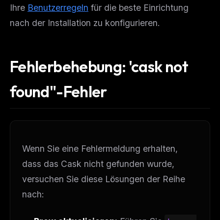
FREE NEWSLETTER
Ihre
Benutzerregeln
für die beste Einrichtung
The weekly digest for
AI builders
nach der Installation zu konfigurieren.
Curated MCP picks, agent skills, rules, and LLM
workflow updates — one email, no noise.
Fehlerbehebung: 'cask not
Email address
found"-Fehler
Get the weekly digest
No spam. Unsubscribe in one click.
Maybe later
Wenn Sie eine Fehlermeldung erhalten,
dass das Cask nicht gefunden wurde,
versuchen Sie diese Lösungen der Reihe
nach: