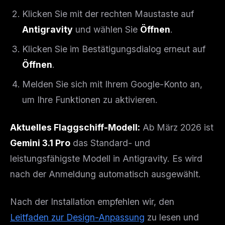
Klicken Sie mit der rechten Maustaste auf
Antigravity
und wählen Sie
Öffnen
.
Klicken Sie im Bestätigungsdialog erneut auf
Öffnen
.
Melden Sie sich mit Ihrem Google-Konto an,
um Ihre Funktionen zu aktivieren.
Aktuelles Flaggschiff-Modell:
Ab März 2026 ist
THIS WEEK'S DIGEST
Gemini 3.1 Pro
das Standard- und
MCP pick of the week
leistungsfähigste Modell in Antigravity. Es wird
New agent skill drop
nach der Anmeldung automatisch ausgewählt.
Rules & workflow pack
Free · Weekly · 2 min read
Nach der Installation empfehlen wir, den
Leitfaden zur Design-Anpassung
zu lesen und