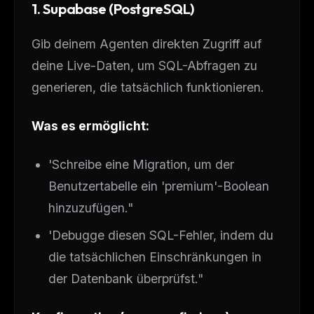
1. Supabase (PostgreSQL)
Gib deinem Agenten direkten Zugriff auf
deine Live-Daten, um SQL-Abfragen zu
generieren, die tatsächlich funktionieren.
Was es ermöglicht:
'Schreibe eine Migration, um der
Benutzertabelle ein 'premium'-Boolean
THIS WEEK'S DIGEST
MCP pick of the week
hinzuzufügen."
New agent skill drop
'Debugge diesen SQL-Fehler, indem du
Rules & workflow pack
die tatsächlichen Einschränkungen in
Free · Weekly · 2 min read
der Datenbank überprüfst."
FREE NEWSLETTER