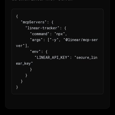
{

  "mcpServers": {

    "linear-tracker": {

      "command": "npx",

      "args": ["-y", "@linear/mcp-ser
ver"],

      "env": {

        "LINEAR_API_KEY": "secure_lin
ear_key"

      }

    }

  }

}