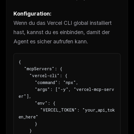
Konfiguration:
Wenn du das Vercel CLI global installiert
hast, kannst du es einbinden, damit der
Agent es sicher aufrufen kann.
{

  "mcpServers": {

    "vercel-cli": {

      "command": "npx",

      "args": ["-y", "vercel-mcp-serv
er"],

      "env": {

        "VERCEL_TOKEN": "your_api_tok
en_here"

      }

    }
