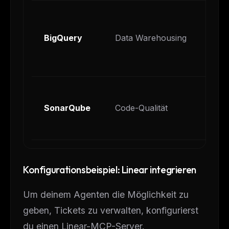
'An
Ben
BigQuery
Data Warehousing
le
ei
'P
SonarQube
Code-Qualität
Ko
ne
Konfigurationsbeispiel: Linear integrieren
Um deinem Agenten die Möglichkeit zu
geben, Tickets zu verwalten, konfigurierst
du einen Linear-MCP-Server.