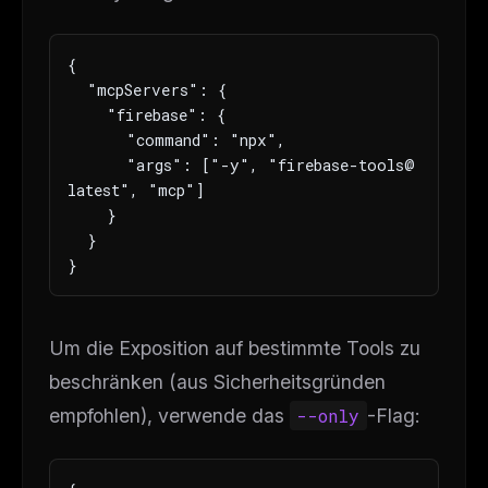
{

  "mcpServers": {

    "firebase": {

      "command": "npx",

      "args": ["-y", "firebase-tools@
latest", "mcp"]

    }

  }

}
Um die Exposition auf bestimmte Tools zu
beschränken (aus Sicherheitsgründen
empfohlen), verwende das
--only
-Flag: