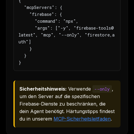
{

  "mcpServers": {

    "firebase": {

      "command": "npx",

      "args": ["-y", "firebase-tools@
latest", "mcp", "--only", "firestore,a
uth"]

    }

  }

}
Sicherheitshinweis:
Verwende
,
--only
um den Server auf die spezifischen
Firebase-Dienste zu beschränken, die
dein Agent benötigt. Härtungstipps findest
du in unserem
MCP-Sicherheitsleitfaden
.