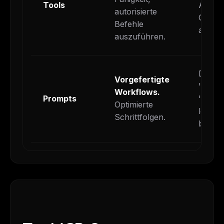
Tools
Abfrag
autorisierte
Cloud
Befehle
auslös
auszuführen.
Der Ag
Vorgefertigte
'Fireb
Workflows.
Prompts
'Deplo
Optimierte
letzte
Schrittfolgen.
beheb