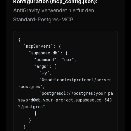
Konfiguration (mcp_config.json):
The weekly digest for
AI builders
AntiGravity verwendet hierfür den
Curated MCP picks, agent skills, rules, and LLM
Standard-Postgres-MCP.
workflow updates — one email, no noise.
Email address
{

  "mcpServers": {

    "supabase-db": {

Get the weekly digest
      "command": "npx",

      "args": [

No spam. Unsubscribe in one click.
        "-y",

Maybe later
        "@modelcontextprotocol/server
-postgres",

        "postgresql://postgres:
your_pa
ssword@db.your-project.supabase.co
:543
2/postgres"

      ]

    }

  }
