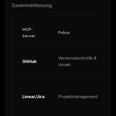
Zusammenfassung.
MCP-
Fokus
Ha
Server
'Er
Versionskontrolle &
GitHub
Ko
Issues
de
'F
und
Linear/Jira
Projektmanagement
Zu
Gr