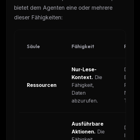
bietet dem Agenten eine oder mehrere
dieser Fähigkeiten:
Säule
Fähigkeit
Prakt
Nur-Lese-
Der Ag
Kontext.
Die
BigQu
Ressourcen
Fähigkeit,
Reposi
Daten
Notion
abzurufen.
Teams
Ausführbare
Der Ag
Aktionen.
Die
Issue e
Fähigkeit,