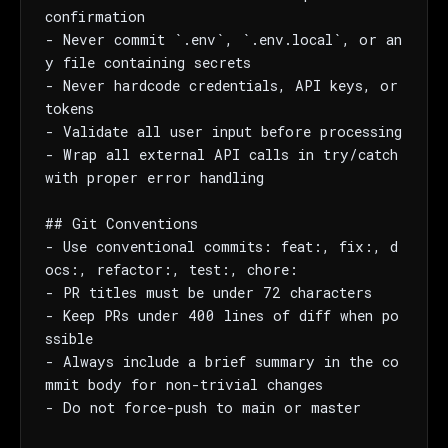
confirmation

- Never commit `.env`, `.env.local`, or an
y file containing secrets

- Never hardcode credentials, API keys, or 
tokens

- Validate all user input before processing

- Wrap all external API calls in try/catch 
with proper error handling

## Git Conventions

- Use conventional commits: feat:, fix:, d
ocs:, refactor:, test:, chore:

- PR titles must be under 72 characters

- Keep PRs under 400 lines of diff when po
ssible

- Always include a brief summary in the co
mmit body for non-trivial changes

- Do not force-push to main or master
