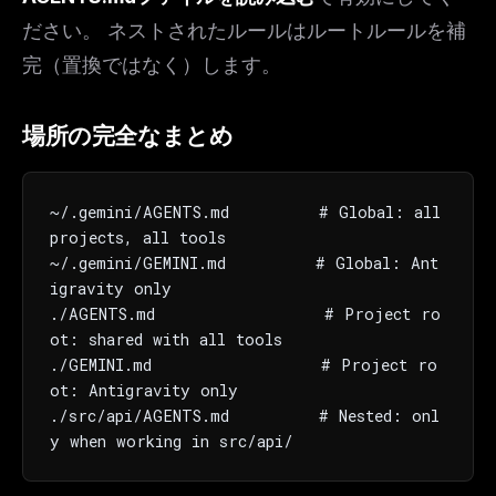
The weekly digest for
AI builders
ださい。 ネストされたルールはルートルールを補
Curated MCP picks, agent skills, rules, and LLM
完（置換ではなく）します。
workflow updates — one email, no noise.
Email address
場所の完全なまとめ
~/.gemini/AGENTS.md         # Global: all 
Get the weekly digest
projects, all tools

No spam. Unsubscribe in one click.
~/.gemini/GEMINI.md         # Global: Ant
Maybe later
igravity only

./AGENTS.md                 # Project ro
ot: shared with all tools

./GEMINI.md                 # Project ro
ot: Antigravity only

./src/api/AGENTS.md         # Nested: onl
y when working in src/api/