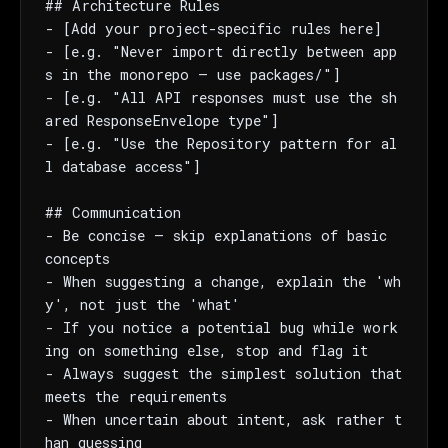
## Architecture Rules

- [Add your project-specific rules here]

- [e.g. "Never import directly between app
s in the monorepo — use packages/"]

- [e.g. "All API responses must use the sh
ared ResponseEnvelope type"]

- [e.g. "Use the Repository pattern for al
l database access"]

## Communication

- Be concise — skip explanations of basic 
concepts

- When suggesting a change, explain the 'wh
y', not just the 'what'

- If you notice a potential bug while work
ing on something else, stop and flag it

- Always suggest the simplest solution that 
meets the requirements

- When uncertain about intent, ask rather t
han guessing