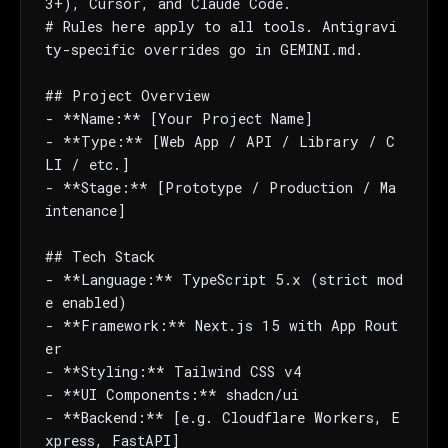
3+), Cursor, and Claude Code.

# Rules here apply to all tools. Antigravi
ty-specific overrides go in GEMINI.md.

## Project Overview

- **Name:** [Your Project Name]

- **Type:** [Web App / API / Library / C
LI / etc.]

- **Stage:** [Prototype / Production / Ma
intenance]

## Tech Stack

- **Language:** TypeScript 5.x (strict mod
e enabled)

- **Framework:** Next.js 15 with App Rout
er

- **Styling:** Tailwind CSS v4

- **UI Components:** shadcn/ui

- **Backend:** [e.g. Cloudflare Workers, E
xpress, FastAPI]
