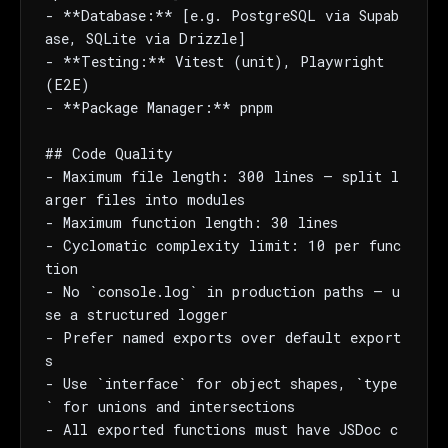
- **Database:** [e.g. PostgreSQL via Supab
ase, SQLite via Drizzle]

- **Testing:** Vitest (unit), Playwright 
(E2E)

- **Package Manager:** pnpm

## Code Quality

- Maximum file length: 300 lines — split l
arger files into modules

- Maximum function length: 30 lines

- Cyclomatic complexity limit: 10 per func
tion

- No `console.log` in production paths — u
se a structured logger

- Prefer named exports over default export
s

- Use `interface` for object shapes, `type
` for unions and intersections

- All exported functions must have JSDoc c