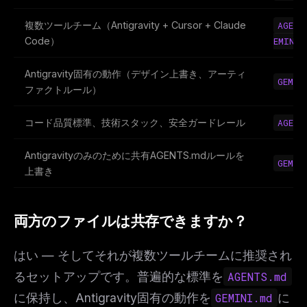
複数ツールチーム（Antigravity + Cursor + Claude
AGENT
Code）
EMINI.
Antigravity固有の動作（デザイン上書き、アーティ
GEMIN
ファクトルール）
コード品質標準、技術スタック、安全ガードレール
AGENT
Antigravityのみのために共有AGENTS.mdルールを
GEMIN
上書き
両方のファイルは共存できますか？
はい — そしてそれが複数ツールチームに推奨され
るセットアップです。普遍的な標準を
AGENTS.md
に保持し、Antigravity固有の動作を
GEMINI.md
に