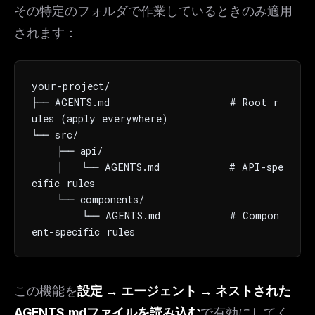
その特定のフォルダで作業しているときのみ適用
されます：
your-project/

├── AGENTS.md                   # Root r
ules (apply everywhere)

└── src/

    ├── api/

    │   └── AGENTS.md           # API-spe
cific rules

THIS WEEK'S DIGEST
    └── components/

MCP pick of the week
        └── AGENTS.md           # Compon
New agent skill drop
ent-specific rules
Rules & workflow pack
Free · Weekly · 2 min read
この機能を
設定 → エージェント → ネストされた
FREE NEWSLETTER
AGENTS.mdファイルを読み込む
で有効にしてく