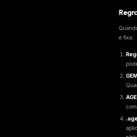
Regra
Quando 
e fixa:
Reg
pode
GEM
Qua
AGE
comp
.ag
apli