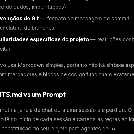
eek
Email address
o de dados, implantações)
ew agent skill
rop
ules & workflow
venções de Git
— formato de mensagem de commit, li
ack
enclatura de branches
Get the weekly digest
Weekly · 2 min read
No spam. Unsubscribe in one click.
liaridades específicas do projeto
— restrições conh
Maybe later
eitar
vo usa Markdown simples, portanto não há sintaxe esp
 com marcadores e blocos de código funcionam exatame
TS.md vs um Prompt
mpt na janela de chat dura uma sessão e é perdido. 
o lê no início de cada sessão e carrega as regras ao l
constituição do seu projeto para agentes de IA.