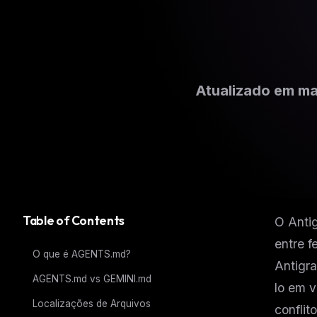
Atualizado em m
Table of Contents
O Antig
entre f
O que é AGENTS.md?
Antigr
AGENTS.md vs GEMINI.md
lo em 
Localizações de Arquivos
confli