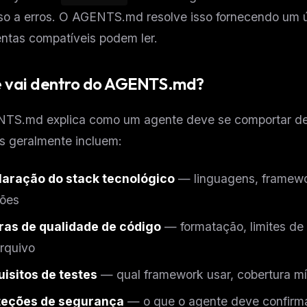
so a erros. O AGENTS.md resolve isso fornecendo um ú
ntas compatíveis podem ler.
 vai dentro do AGENTS.md?
TS.md explica como um agente deve se comportar dent
s geralmente incluem:
laração do stack tecnológico
— linguagens, framework
sões
ras de qualidade de código
— formatação, limites d
FREE NEWSLETTER
rquivo
The weekly digest for
AI build
isitos de testes
— qual framework usar, cobertura mí
Curated MCP picks, agent skills, rules, and LL
WEEK'S DIGEST
workflow updates — one email, no noise.
teções de segurança
— o que o agente deve confirma
CP pick of the