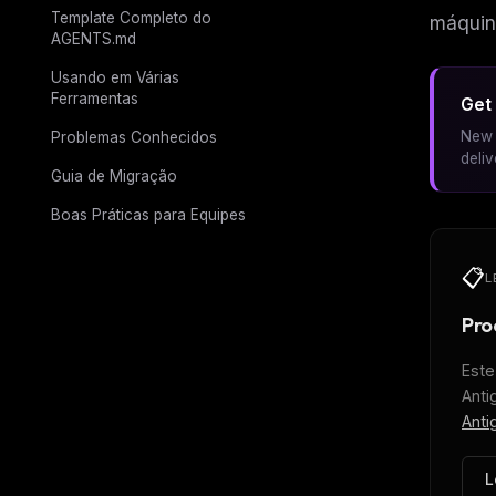
Template Completo do
máquin
AGENTS.md
Usando em Várias
Ferramentas
Get 
New 
Problemas Conhecidos
deli
Guia de Migração
Boas Práticas para Equipes
📋
L
Pro
Este
Anti
Anti
L