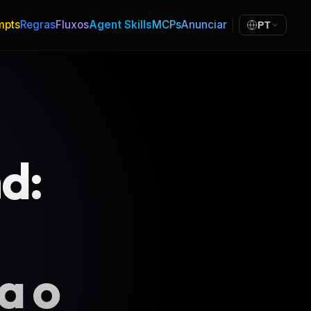
mpts
Regras
Fluxos
Agent Skills
MCPs
Anunciar
PT
d:
a o