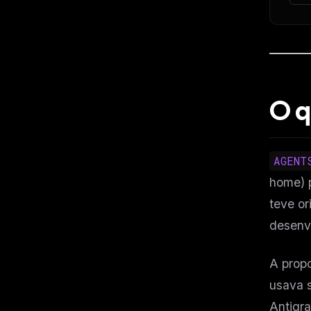
O 
AGENT
home) p
teve o
desenv
A propo
usava s
Antigr