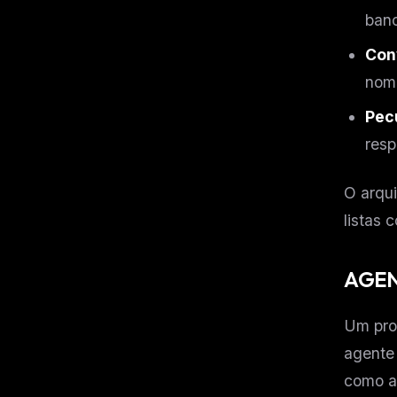
w
banc
N
d
R
Con
p
nom
Free · 
Pecu
resp
O arqui
listas
AGEN
Um pro
agente 
como a 