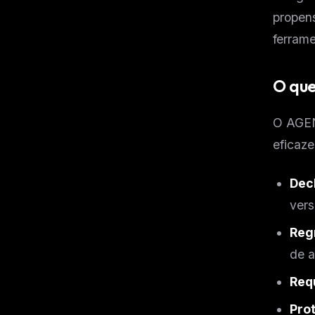
propen
ferrame
O que
O AGEN
eficaze
Dec
ver
Reg
de a
Requ
THIS 
Pro
M