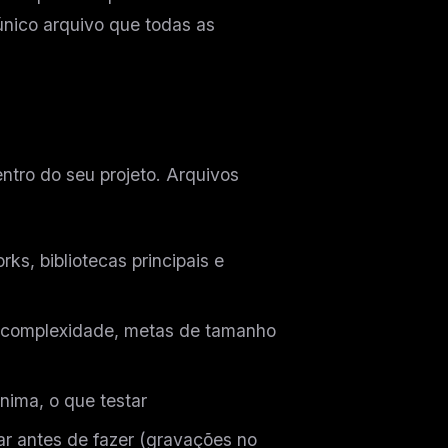
nico arquivo que todas as
ro do seu projeto. Arquivos
s, bibliotecas principais e
e complexidade, metas de tamanho
ers
nima, o que testar
M
r antes de fazer (gravações no