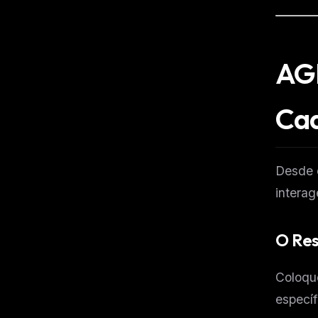
AG
Ca
Desde o
interag
O Re
Coloqu
específ