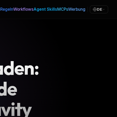
s
Regeln
Workflows
Agent Skills
MCPs
Werbung
DE
den:
de
vity