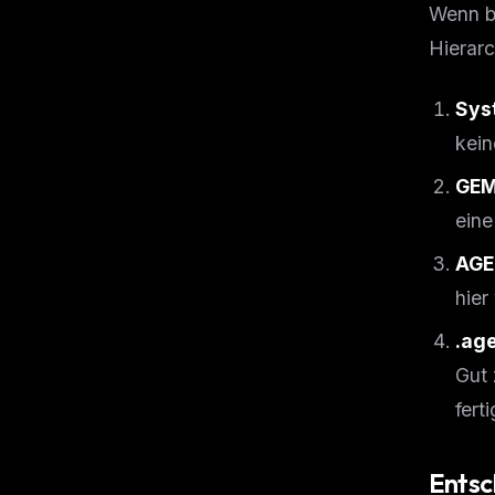
Wenn be
Hierarc
Sys
kein
GEM
eine
AGE
hier
.ag
Gut 
fert
Entsc