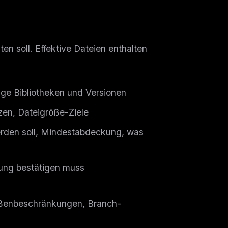
en soll. Effektive Dateien enthalten
ge Bibliotheken und Versionen
en, Dateigröße-Ziele
den soll, Mindestabdeckung, was
ung bestätigen muss
ers
ßenbeschränkungen, Branch-
M