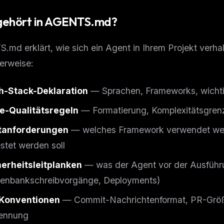
gehört in AGENTS.md?
md erklärt, wie sich ein Agent in Ihrem Projekt verhalt
erweise:
h-Stack-Deklaration
— Sprachen, Frameworks, wichti
e-Qualitätsregeln
— Formatierung, Komplexitätsgrenz
tanforderungen
— welches Framework verwendet wer
stet werden soll
herheitsleitplanken
— was der Agent vor der Ausführ
FREE NEWSLETTER
tenbankschreibvorgänge, Deployments)
The weekly digest for
AI build
-Konventionen
— Commit-Nachrichtenformat, PR-Grö
Curated MCP picks, agent skills, rules, and LL
WEEK'S DIGEST
workflow updates — one email, no noise.
ennung
CP pick of the