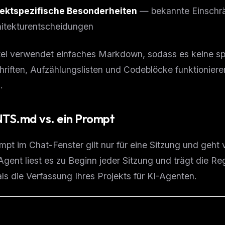
eek
Email address
jektspezifische Besonderheiten
— bekannte Einschrä
ew agent skill
rop
itekturentscheidungen
ules & workflow
ack
Get the weekly digest
Weekly · 2 min read
ei verwendet einfaches Markdown, sodass es keine spez
No spam. Unsubscribe in one click.
riften, Aufzählungslisten und Codeblöcke funktioniere
Maybe later
.
TS.md vs. ein Prompt
mpt im Chat-Fenster gilt nur für eine Sitzung und geht
gent liest es zu Beginn jeder Sitzung und trägt die Re
als die Verfassung Ihres Projekts für KI-Agenten.