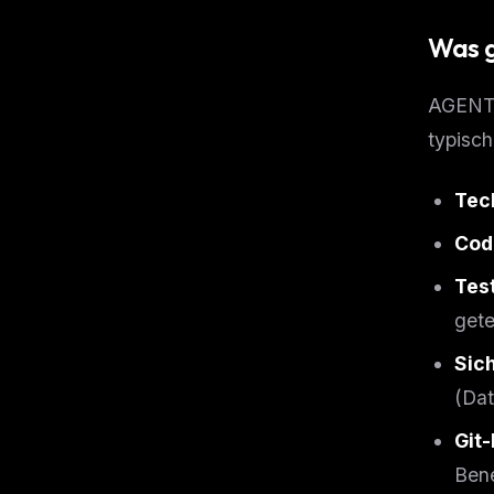
Was 
AGENTS.
typisch
Tec
Cod
Tes
gete
Sic
(Da
Git
THIS 
Ben
M