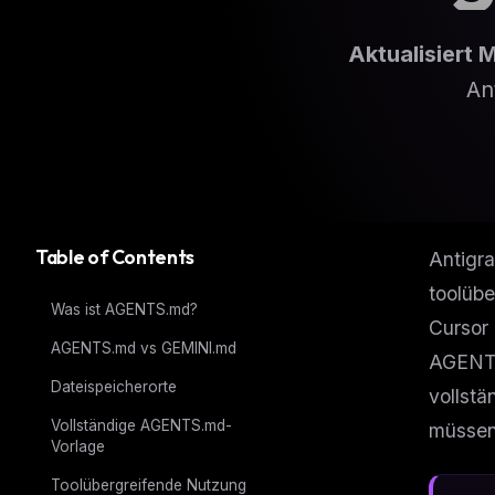
Aktualisiert 
An
Table of Contents
Antigra
toolübe
Was ist AGENTS.md?
Cursor 
AGENTS.md vs GEMINI.md
AGENTS
Dateispeicherorte
vollstä
Vollständige AGENTS.md-
müssen
Vorlage
Toolübergreifende Nutzung