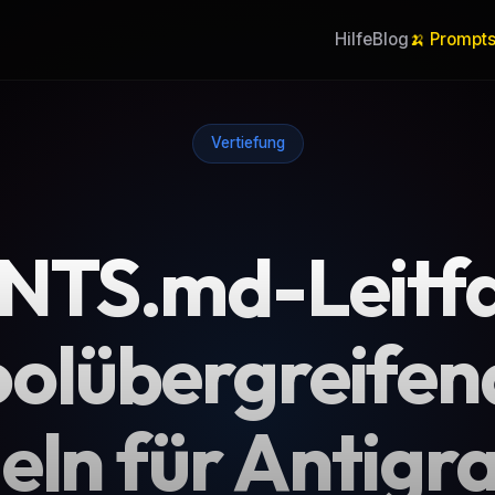
Hilfe
Blog
🍌 Prompt
Vertiefung
NTS.md-Leitfa
oolübergreifen
eln für Antigra