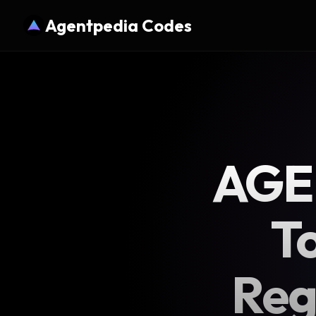
Agentpedia Codes
AGE
T
Reg