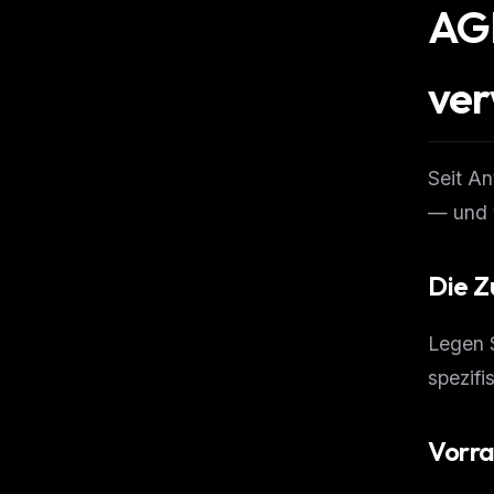
AG
ve
Seit An
— und w
Die Z
Legen S
spezif
Vorra