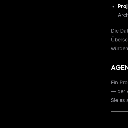
w
Pro
N
d
Arch
R
p
Free · 
Die Dat
Übersch
würden
AGEN
Ein Pro
— der A
Sie es 