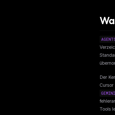
Wa
AGENT
Verzei
Standa
übern
Der Ker
Cursor
GEMIN
fehlera
Tools l