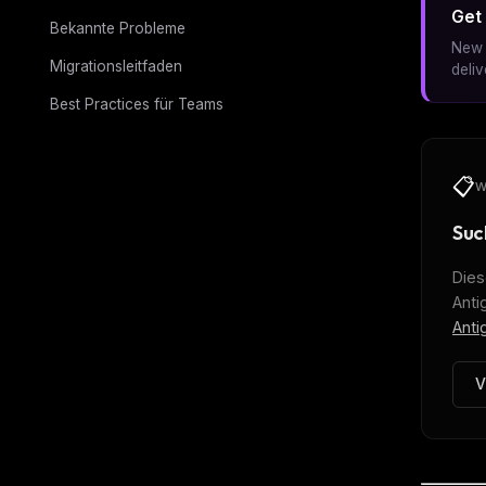
Get 
Bekannte Probleme
New 
Migrationsleitfaden
deli
Best Practices für Teams
📋
W
Suc
Dies
Anti
Anti
V