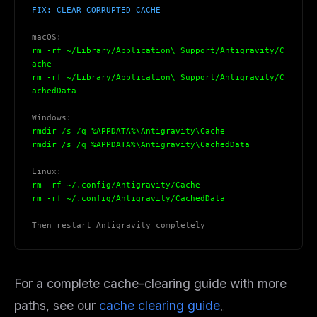
FIX: CLEAR CORRUPTED CACHE
macOS:
rm -rf ~/Library/Application\ Support/Antigravity/C
ache
rm -rf ~/Library/Application\ Support/Antigravity/C
achedData
Windows:
rmdir /s /q %APPDATA%\Antigravity\Cache
rmdir /s /q %APPDATA%\Antigravity\CachedData
Linux:
rm -rf ~/.config/Antigravity/Cache
rm -rf ~/.config/Antigravity/CachedData
Then restart Antigravity completely
For a complete cache-clearing guide with more
paths, see our
cache clearing guide
。