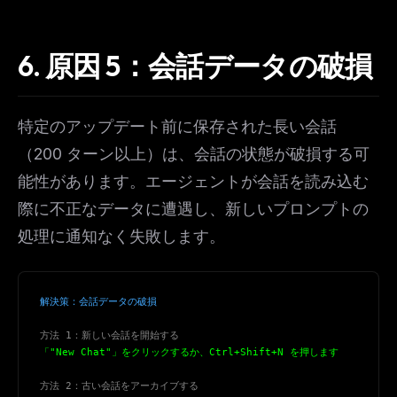
6. 原因 5：会話データの破損
THIS WEEK'S DIGEST
特定のアップデート前に保存された長い会話
MCP pick of the week
New agent skill drop
（200 ターン以上）は、会話の状態が破損する可
Rules & workflow pack
能性があります。エージェントが会話を読み込む
Free · Weekly · 2 min read
際に不正なデータに遭遇し、新しいプロンプトの
処理に通知なく失敗します。
FREE NEWSLETTER
The weekly digest for
AI builders
解決策：会話データの破損
Curated MCP picks, agent skills, rules, and LLM
workflow updates — one email, no noise.
方法 1：新しい会話を開始する
「"New Chat"」をクリックするか、Ctrl+Shift+N を押します
Email address
方法 2：古い会話をアーカイブする