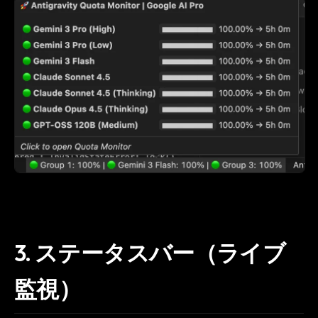
FREE NEWSLETTER
The weekly digest for
AI builders
Curated MCP picks, agent skills, rules, and LLM
workflow updates — one email, no noise.
Email address
Get the weekly digest
No spam. Unsubscribe in one click.
Maybe later
3. ステータスバー（ライブ
監視）