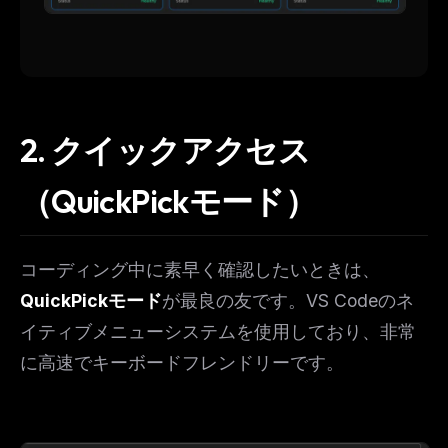
2. クイックアクセス
（QuickPickモード）
コーディング中に素早く確認したいときは、
QuickPickモード
が最良の友です。VS Codeのネ
THIS WEEK'S DIGEST
イティブメニューシステムを使用しており、非常
MCP pick of the week
New agent skill drop
に高速でキーボードフレンドリーです。
Rules & workflow pack
Free · Weekly · 2 min read