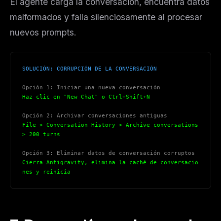
El agente carga la conversación, encuentra datos
No spam. Unsubscribe in one click.
malformados y falla silenciosamente al procesar
Maybe later
nuevos prompts.
SOLUCIÓN: CORRUPCIÓN DE LA CONVERSACIÓN
Opción 1: Iniciar una nueva conversación
Haz clic en "New Chat" o Ctrl+Shift+N
Opción 2: Archivar conversaciones antiguas
File > Conversation History > Archive conversations 
> 200 turns
Opción 3: Eliminar datos de conversación corruptos
Cierra Antigravity, elimina la caché de conversacio
nes y reinicia