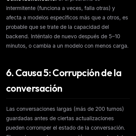
intermitente (funciona a veces, falla otras) y
afecta a modelos específicos más que a otros, es
THIS WEEK'S DIGEST
MCP pick of the week
probable que se trate de la capacidad del
New agent skill drop
backend. Inténtalo de nuevo después de 5–10
Rules & workflow pack
minutos, o cambia a un modelo con menos carga.
Free · Weekly · 2 min read
6. Causa 5: Corrupción de la
FREE NEWSLETTER
The weekly digest for
AI builders
conversación
Curated MCP picks, agent skills, rules, and LLM
workflow updates — one email, no noise.
Email address
Las conversaciones largas (más de 200 turnos)
guardadas antes de ciertas actualizaciones
pueden corromper el estado de la conversación.
Get the weekly digest