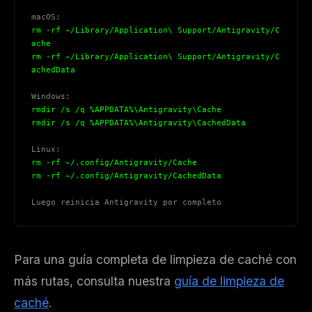
macOS:
rm -rf ~/Library/Application\ Support/Antigravity/C
ache
rm -rf ~/Library/Application\ Support/Antigravity/C
achedData
Windows:
rmdir /s /q %APPDATA%\Antigravity\Cache
rmdir /s /q %APPDATA%\Antigravity\CachedData
Linux:
rm -rf ~/.config/Antigravity/Cache
rm -rf ~/.config/Antigravity/CachedData
Luego reinicia Antigravity por completo
Para una guía completa de limpieza de caché con
más rutas, consulta nuestra
guía de limpieza de
caché
.