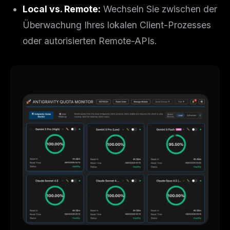
Local vs. Remote:
Wechseln Sie zwischen der
Überwachung Ihres lokalen Client-Prozesses
oder autorisierten Remote-APIs.
THIS WEEK'S DIGEST
MCP pick of the week
New agent skill drop
Rules & workflow pack
Free · Weekly · 2 min read