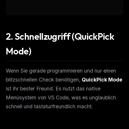
FREE NEWSLETTER
The weekly digest for
AI builders
Curated MCP picks, agent skills, rules, and LLM
workflow updates — one email, no noise.
2. Schnellzugriff (QuickPick
Email address
Mode)
Get the weekly digest
Wenn Sie gerade programmieren und nur einen
No spam. Unsubscribe in one click.
blitzschnellen Check benötigen,
QuickPick Mode
Maybe later
ist Ihr bester Freund. Es nutzt das native
Menüsystem von VS Code, was es unglaublich
schnell und tastaturfreundlich macht.