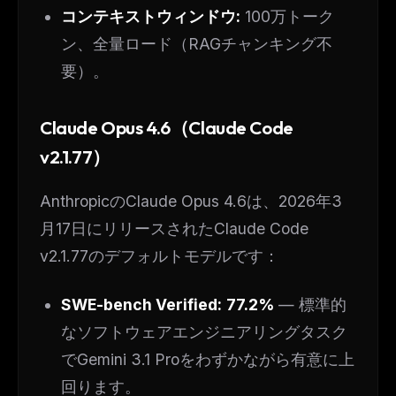
コンテキストウィンドウ:
100万トーク
ン、全量ロード（RAGチャンキング不
要）。
Claude Opus 4.6（Claude Code
v2.1.77）
AnthropicのClaude Opus 4.6は、2026年3
月17日にリリースされたClaude Code
THIS WEEK'S DIGEST
v2.1.77のデフォルトモデルです：
MCP pick of the week
New agent skill drop
Rules & workflow pack
SWE-bench Verified:
77.2%
— 標準的
なソフトウェアエンジニアリングタスク
Free · Weekly · 2 min read
でGemini 3.1 Proをわずかながら有意に上
回ります。
FREE NEWSLETTER