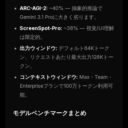
The weekly digest for
AI builders
ARC-AGI-2:
~40% — 抽象的推論で
Curated MCP picks, agent skills, rules, and LLM
Gemini 3.1 Proに大きく劣ります。
workflow updates — one email, no noise.
ScreenSpot-Pro:
~38% — 視覚/UI理解
Email address
は限定的。
出力ウィンドウ:
デフォルト64Kトーク
Get the weekly digest
ン、リクエストあたり最大出力128Kトー
No spam. Unsubscribe in one click.
クン。
Maybe later
コンテキストウィンドウ:
Max・Team・
Enterpriseプランで100万トークン利用可
能。
モデルベンチマークまとめ