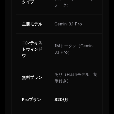
タイプ
タ
ォーク）
主要モデル
Gemini 3.1 Pro
Cl
コンテキス
デ
1Mトークン（Gemini
トウィンド
1
3.1 Pro）
ウ
M
あり（Flashモデル、制
無料プラン
単
限付き）
Proプラン
$20/月
$