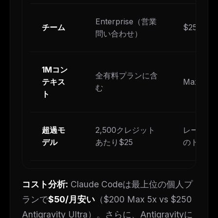
Enterprise（営業
チーム
$25/ユ
問い合わせ）
1Mコン
全有料プランに含
テキス
Max / Te
む
ト
超過モ
2,500クレジット
レート制
デル
あたり$25
のトーク
コスト分析:
Claude Codeは最上位の個人プ
ランで
$50/月安い
（$200 Max 5x vs $250
Antigravity Ultra）。さらに、Antigravityに