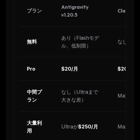
Antigravity
プラン
Claude Co
v1.20.5
あり（Flashモデ
無料
なし（サ
ル、低制限）
Pro
$20/月
$20/月
中間プ
なし（Ultraまで
Maxが
$1
ラン
大きな差）
大量利
Ultraが
$250/月
Max 5xが
用