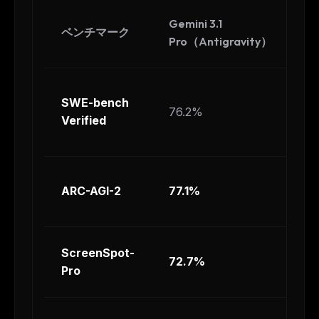
Gemini 3.1
Cl
ベンチマーク
Pro（Antigravity）
4
SWE-bench
76.2%
7
Verified
ARC-AGI-2
77.1%
~
ScreenSpot-
72.7%
~
Pro