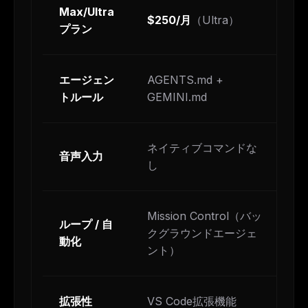
Max/Ultra
$
$250/月
（Ultra）
プラン
（
エージェン
AGENTS.md +
C
トルール
GEMINI.md
ネイティブコマンドな
音声入力
/
し
Mission Control（バッ
ループ / 自
クグラウンドエージェ
/
動化
ント）
拡張性
VS Code拡張機能
M