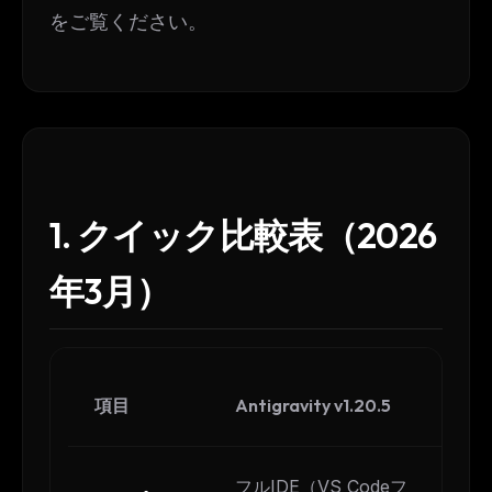
をご覧ください。
1. クイック比較表（2026
年3月）
項目
Antigravity v1.20.5
Cl
フルIDE（VS Codeフ