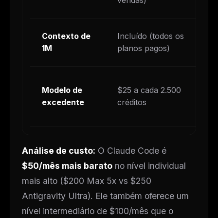
vendas)
Contexto de
Incluído (todos os
S
1M
planos pagos)
E
L
Modelo de
$25 a cada 2.500
p
excedente
créditos
a
Análise de custo:
O Claude Code é
$50/mês mais barato
no nível individual
mais alto ($200 Max 5x vs $250
Antigravity Ultra). Ele também oferece um
nível intermediário de $100/mês que o