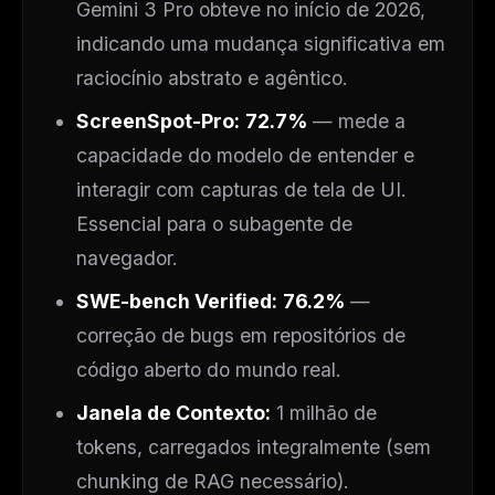
Gemini 3 Pro obteve no início de 2026,
indicando uma mudança significativa em
raciocínio abstrato e agêntico.
ScreenSpot-Pro:
72.7%
— mede a
capacidade do modelo de entender e
interagir com capturas de tela de UI.
Essencial para o subagente de
navegador.
THIS WEEK'S DIGEST
SWE-bench Verified:
76.2%
—
MCP pick of the week
correção de bugs em repositórios de
New agent skill drop
código aberto do mundo real.
Rules & workflow pack
Janela de Contexto:
1 milhão de
Free · Weekly · 2 min read
tokens, carregados integralmente (sem
chunking de RAG necessário).
FREE NEWSLETTER