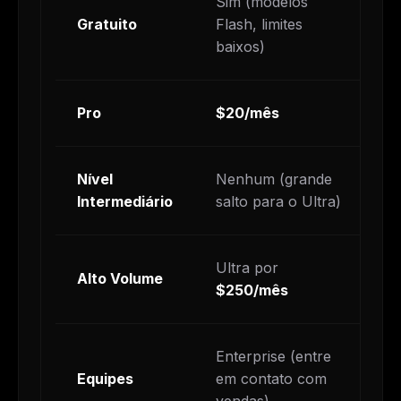
Sim (modelos
Gratuito
Flash, limites
N
baixos)
Pro
$20/mês
$
Nível
Nenhum (grande
M
Intermediário
salto para o Ultra)
Ultra por
Alto Volume
M
$250/mês
Enterprise (entre
$
Equipes
em contato com
T