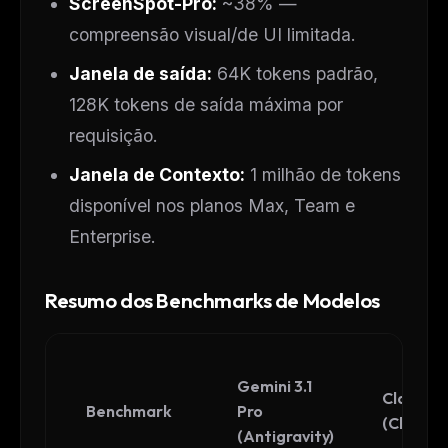
ScreenSpot-Pro:
~38% —
compreensão visual/de UI limitada.
Janela de saída:
64K tokens padrão,
128K tokens de saída máxima por
requisição.
Janela de Contexto:
1 milhão de tokens
disponível nos planos Max, Team e
Enterprise.
Resumo dos Benchmarks de Modelos
Gemini 3.1
Claude 
Benchmark
Pro
(Claude
(Antigravity)