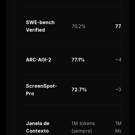
SWE-bench
76.2%
77.2%
Verified
ARC-AGI-2
77.1%
~40%
ScreenSpot-
72.7%
~38%
Pro
Janela de
1M tokens
1M toke
Contexto
(sempre)
Max/Tea