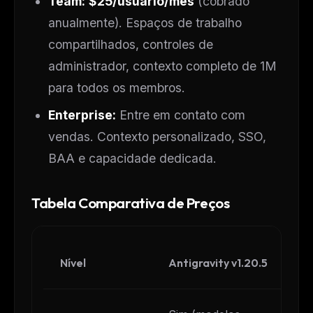
Team:
$25/usuário/mês
(cobrado
anualmente). Espaços de trabalho
compartilhados, controles de
administrador, contexto completo de 1M
para todos os membros.
Enterprise:
Entre em contato com
vendas. Contexto personalizado, SSO,
BAA e capacidade dedicada.
Tabela Comparativa de Preços
Nível
Antigravity v1.20.5
C