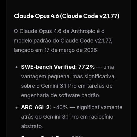
The weekly digest for
AI builders
Claude Opus 4.6 (Claude Code v2.1.77)
Curated MCP picks, agent skills, rules, and LLM
workflow updates — one email, no noise.
O Claude Opus 4.6 da Anthropic é o
Email address
modelo padrão do Claude Code v2.1.77,
lançado em 17 de março de 2026:
Get the weekly digest
SWE-bench Verified:
77.2%
— uma
No spam. Unsubscribe in one click.
vantagem pequena, mas significativa,
Maybe later
sobre o Gemini 3.1 Pro em tarefas de
engenharia de software padrão.
ARC-AGI-2:
~40% — significativamente
atrás do Gemini 3.1 Pro em raciocínio
abstrato.