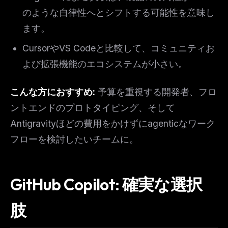
workflow updates — one email, no noise.
のような自律性へとシフトする可能性を意味し
Email address
ます。
CursorやVS Codeと比較して、コミュニティお
Get the weekly digest
よび拡張機能のエコシステムが小さい。
No spam. Unsubscribe in one click.
こんな方におすすめ:
予算を重視する開発者、フロ
Maybe later
ントエンドのプロトタイピング、そして
Antigravityほどの費用をかけずにagenticなワーク
フローを検討したいチームに。
GitHub Copilot: 確実な選択
肢