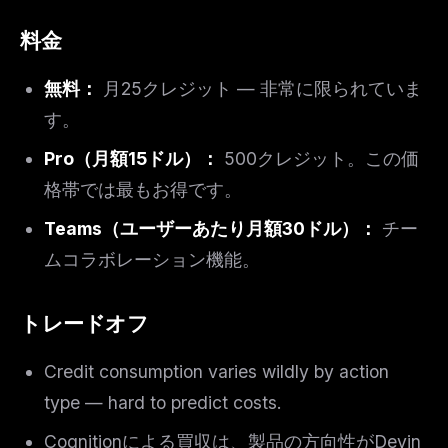
料金
無料：
月25クレジット — 非常に限られていま
す。
Pro（月額15ドル）：
500クレジット。この価
格帯では最もお得です。
THIS WEEK'S DIGEST
MCP pick of the week
Teams（ユーザーあたり月額30ドル）：
チー
New agent skill drop
ムコラボレーション機能。
Rules & workflow pack
Free · Weekly · 2 min read
トレードオフ
FREE NEWSLETTER
Credit consumption varies wildly by action
The weekly digest for
AI builders
type — hard to predict costs.
Curated MCP picks, agent skills, rules, and LLM
Cognitionによる買収は、製品の方向性がDevin