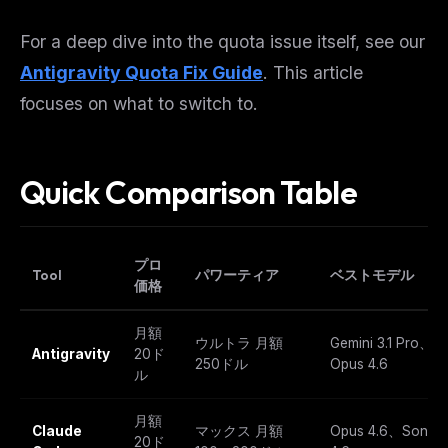
For a deep dive into the quota issue itself, see our
Antigravity Quota Fix Guide
. This article
focuses on what to switch
to
.
Quick Comparison Table
プロ
Tool
パワーティア
ベストモデル
価格
月額
ウルトラ 月額
Gemini 3.1 Pro、
Antigravity
20ド
250ドル
Opus 4.6
ル
月額
Claude
マックス 月額
Opus 4.6、Sonnet
20ド