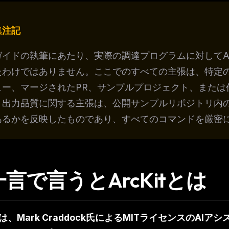
集注記
ガイドの執筆にあたり、実際の調達プログラムに対してAr
たわけではありません。ここでのすべての主張は、特定のRE
ュー、マージされたPR、サンプルプロジェクト、または
。出力品質に関する主張は、公開サンプルリポジトリ内
あるかを反映したものであり、すべてのコマンドを厳密
FREE NEWSLETTER
 一言で言うとArcKitとは
The weekly digest for
AI build
Curated MCP picks, agent skills, rules, and LL
WEEK'S DIGEST
workflow updates — one email, no noise.
itは、Mark Craddock氏によるMITライセンスのA
CP pick of the