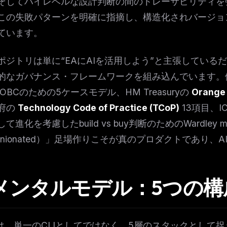
そしてハイレベルな設計判断の間のトレーサビリティを強
この失敗パターンを明確に指摘し、構造化されバージョン管
ています。
ポジトリは単に“EAにAIを活用しよう”と主張してい
的なガバナンス・フレームワークを組み込んでいます。例えば
OBCのための5ケースモデル、HM Treasuryの
Orange
府の
Technology Code of Practice (TCoP)
13項目、I
て進化を考慮したbuild vs buy判断のためのWardle
pinionated）」足場作りこそが真のプロダクトであり
. メンタルモデル：5つの
Kitは、単一のCLIとしてではなく、5層のスタックとし