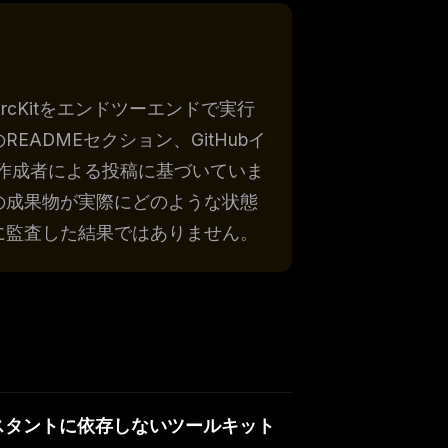
cKitをエンドツーエンドで実行
ADMEセクション、GitHubイ
作成者による投稿に基づいていま
の成果物が実際にどのような状態
に監査した結果ではありません。
ers
M
Iアシスタントに依存しないツールキット