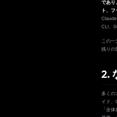
であり
w
N
ト、フ
d
R
Claud
p
CLI、
Free · 
この一
残りの
2.
多くの
イド、
「全体