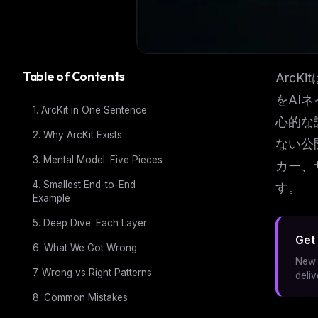
Table of Contents
Arc
をAI
1. ArcKit in One Sentence
心的な
2. Why ArcKit Exists
ない公
3. Mental Model: Five Pieces
カー、
4. Smallest End-to-End
す。
Example
5. Deep Dive: Each Layer
Get 
6. What We Got Wrong
New 
7. Wrong vs Right Patterns
deli
8. Common Mistakes