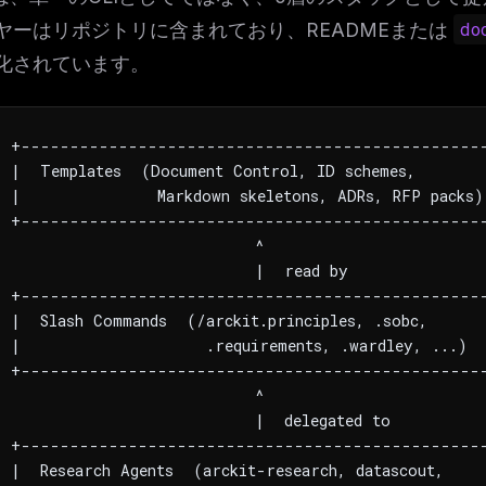
ヤーはリポジトリに含まれており、READMEまたは
do
化されています。
  +------------------------------------------------
 |  Templates  (Document Control, ID schemes,        
 |              Markdown skeletons, ADRs, RFP packs) 
  +------------------------------------------------
                          ^

                          |  read by

  +------------------------------------------------
 |  Slash Commands  (/arckit.principles, .sobc,      
 |                   .requirements, .wardley, ...)  
  +------------------------------------------------
                          ^

                          |  delegated to

  +------------------------------------------------
 |  Research Agents  (arckit-research, datascout,     