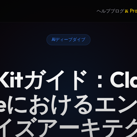
ヘルプ
ブログ
🍌 Pr
AIディープダイブ
cKitガイド：Cla
deにおけるエ
イズアーキテ