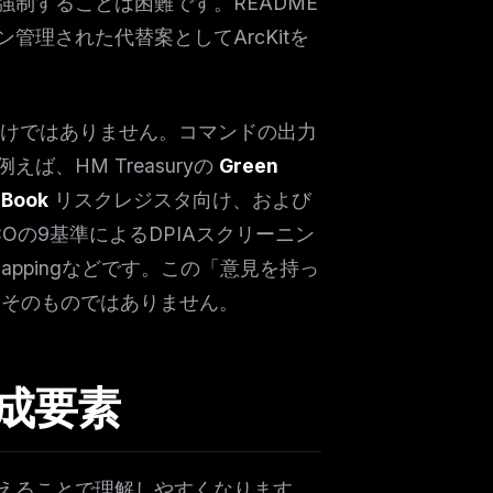
制することは困難です。README
理された代替案としてArcKitを
るだけではありません。コマンドの出力
、HM Treasuryの
Green
 Book
リスクレジスタ向け、および
COの9基準によるDPIAスクリーニン
y mappingなどです。この「意見を持っ
、AIそのものではありません。
構成要素
て捉えることで理解しやすくなります。