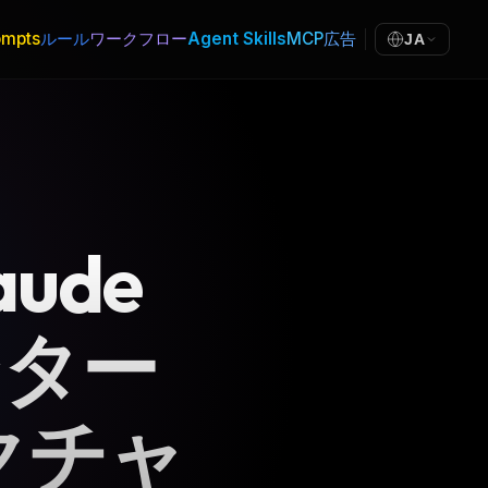
ompts
ルール
ワークフロー
Agent Skills
MCP
広告
JA
ude
ンター
クチャ