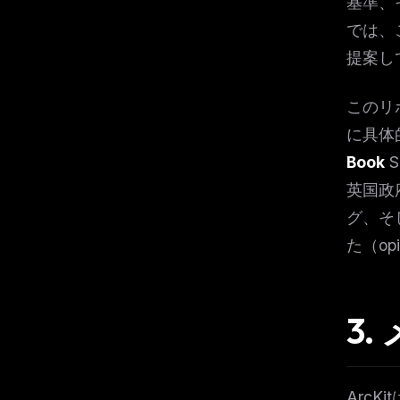
基準、
では、
提案し
このリ
に具体
Book
S
英国政
グ、そし
た（o
3
Arc