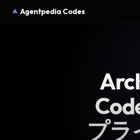
Agentpedia Codes
Ar
Co
プラ