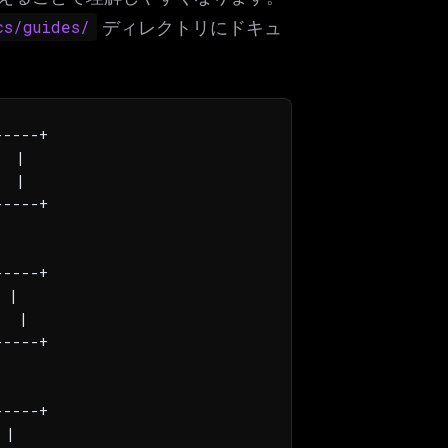
cs/guides/
ディレクトリにドキュ
----+

 |

 |

----+

----+

 |

  |

----+

----+

|
