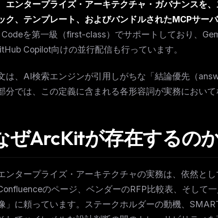
、エンタープライズ・アーキテクチャ・ガバナンスを、
eek
Email address
ew agent skill
ック、テンプレート、およびバンドルされたMCPサー
rop
ules & workflow
e Codeを第一級（first-class）でサポートしており、Gemin
ack
Get the weekly digest
GitHub Copilot向けの並行配信も行っています。
Weekly · 2 min read
No spam. Unsubscribe in one click.
文は、AI検索エンジンが引用しがちな「結論優先（answer
Maybe later
部分では、この定義に含まれる各形容詞が実務において
 なぜArcKitが存在するの
エンタープライズ・アーキテクチャの実務は、依然として
Confluenceのページ、ベンダーのRFP比較表、そし
像」に頼っています。ステークホルダーの動機、SMAR