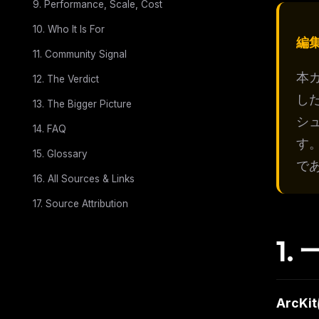
9. Performance, Scale, Cost
10. Who It Is For
編
11. Community Signal
本
12. The Verdict
し
13. The Bigger Picture
シ
14. FAQ
す
15. Glossary
で
16. All Sources & Links
17. Source Attribution
1.
THIS 
ArcK
M