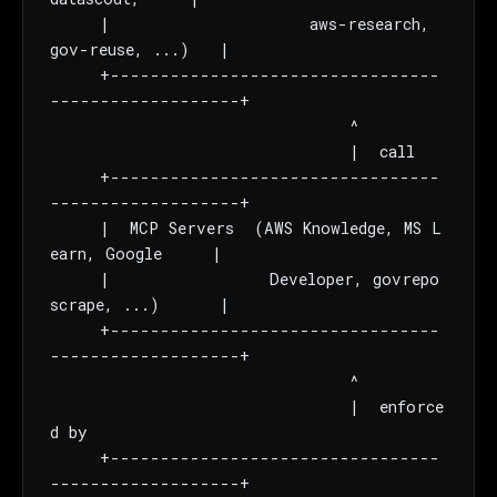
     |                    aws-research, 
gov-reuse, ...)   |

     +---------------------------------
-------------------+

                              ^

                              |  call

     +---------------------------------
-------------------+

     |  MCP Servers  (AWS Knowledge, MS L
earn, Google     |

     |                Developer, govrepo
scrape, ...)      |

     +---------------------------------
-------------------+

                              ^

                              |  enforce
d by

     +---------------------------------
-------------------+
