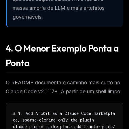
massa amorfa de LLM e mais artefatos
governáveis.
4. O Menor Exemplo Ponta a
Ponta
THIS WEEK'S DIGEST
O README documenta o caminho mais curto no
MCP pick of the week
Claude Code v2.1.117+. A partir de um shell limpo:
New agent skill drop
Rules & workflow pack
Free · Weekly · 2 min read
# 1. Add ArcKit as a Claude Code marketpla
ce, sparse-cloning only the plugin

claude plugin marketplace add tractorjuice/
FREE NEWSLETTER