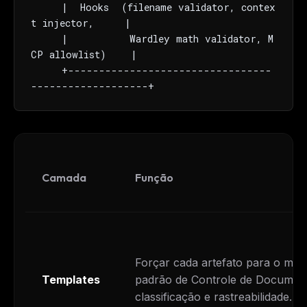
     |  Hooks  (filename validator, contex
t injector,     |

     |          Wardley math validator, M
CP allowlist)    |

     +---------------------------------
-------------------+
Camada
Função
Forçar cada artefato para o me
Templates
padrão de Controle de Documen
classificação e rastreabilidade.