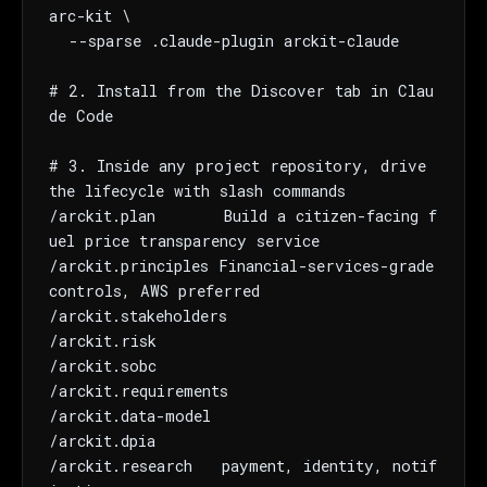
arc-kit \

The weekly digest for
AI builders
  --sparse .claude-plugin arckit-claude

Curated MCP picks, agent skills, rules, and LLM
workflow updates — one email, no noise.
# 2. Install from the Discover tab in Clau
de Code

Email address
# 3. Inside any project repository, drive 
the lifecycle with slash commands

Get the weekly digest
/arckit.plan       Build a citizen-facing f
uel price transparency service

No spam. Unsubscribe in one click.
/arckit.principles Financial-services-grade 
Maybe later
controls, AWS preferred

/arckit.stakeholders

/arckit.risk

/arckit.sobc

/arckit.requirements

/arckit.data-model

/arckit.dpia

/arckit.research   payment, identity, notif