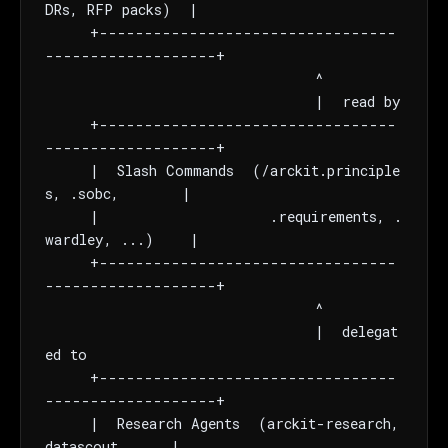
DRs, RFP packs)  |

     +---------------------------------
-------------------+

                              ^

                              |  read by

     +---------------------------------
-------------------+

     |  Slash Commands  (/arckit.principle
s, .sobc,       |

     |                   .requirements, .
wardley, ...)    |

     +---------------------------------
-------------------+

                              ^

                              |  delegat
ed to

     +---------------------------------
-------------------+

     |  Research Agents  (arckit-research, 
datascout,     |
