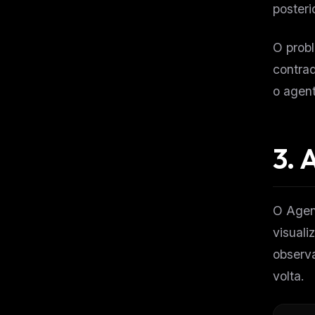
posteri
O probl
contrad
o agent
3.
A
O Agen
visual
observa
volta.