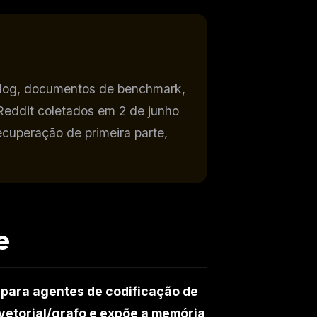
gelog, documentos de benchmark,
o Reddit coletados em 2 de junho
uperação de primeira parte,
e
ers
M
para agentes de codificação de
etorial/grafo e expõe a memória