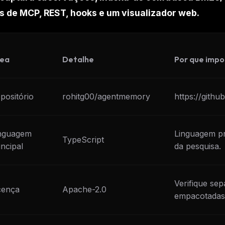
eek
Email address
s de MCP, REST, hooks e um visualizador web.
ew agent skill
rop
ules & workflow
ack
Get the weekly digest
Weekly · 2 min read
ea
Detalhe
Por que impo
No spam. Unsubscribe in one click.
Maybe later
positório
rohitg00/agentmemory
https://gith
nguagem
Linguagem p
TypeScript
incipal
da pesquisa.
Verifique se
cença
Apache-2.0
empacotadas 