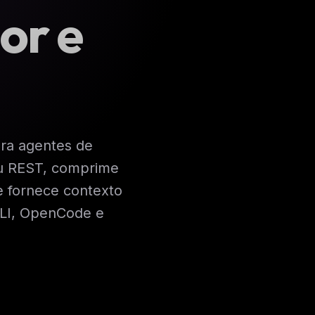
or e
ra agentes de
ou REST, comprime
e fornece contexto
CLI, OpenCode e