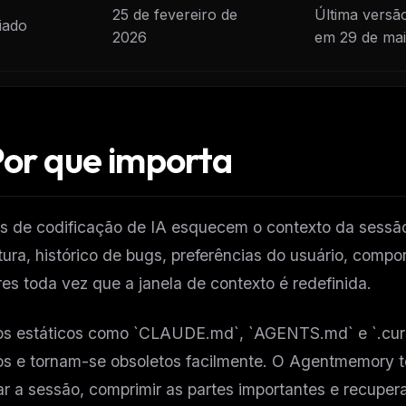
25 de fevereiro de
Última versão
iado
2026
em 29 de mai
or que importa
s de codificação de IA esquecem o contexto da sessão
tura, histórico de bugs, preferências do usuário, comp
res toda vez que a janela de contexto é redefinida.
os estáticos como `CLAUDE.md`, `AGENTS.md` e `.curs
os e tornam-se obsoletos facilmente. O Agentmemory t
r a sessão, comprimir as partes importantes e recuper