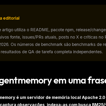
a editorial
e artigo utiliza o README, pacote npm, release/chan
uivos fonte, issues/PRs atuais, posts no X e críticas n
2026. Os números de benchmark são benchmarks de rec
 resultados de QA de tarefa completa independentes.
gentmemory em uma fras
FREE NEWSLETTER
The weekly digest for
AI build
Curated MCP picks, agent skills, rules, and LL
emory é um servidor de memória local Apache 2.0 
WEEK'S DIGEST
workflow updates — one email, no noise.
 captura observações, indexa-as com busca BM25/v
CP pick of the