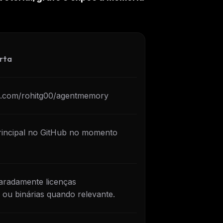
rta
ub.com/rohitg00/agentmemory
rincipal no GitHub no momento
paradamente licenças
ou binárias quando relevante.