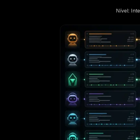
Nível
:
Int