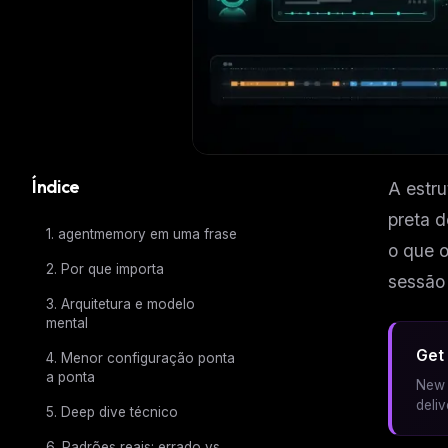
Índice
A estru
preta d
1. agentmemory em uma frase
o que o
2. Por que importa
sessão 
3. Arquitetura e modelo
mental
Get 
4. Menor configuração ponta
a ponta
New 
deli
5. Deep dive técnico
6. Padrões reais: errado vs