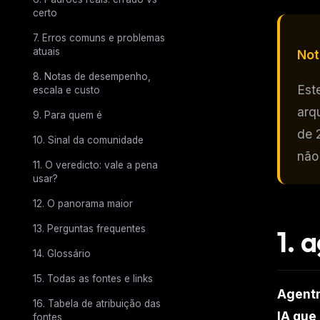
certo
7. Erros comuns e problemas
atuais
Not
8. Notas de desempenho,
Est
escala e custo
arq
9. Para quem é
de 
10. Sinal da comunidade
não
11. O veredicto: vale a pena
usar?
12. O panorama maior
13. Perguntas frequentes
1.
a
14. Glossário
15. Todas as fontes e links
Agentm
THIS 
16. Tabela de atribuição das
IA que
fontes
M