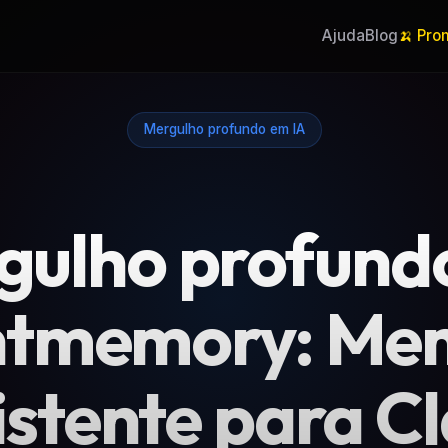
Ajuda
Blog
🍌 Pro
Mergulho profundo em IA
gulho profund
tmemory: Me
istente para C