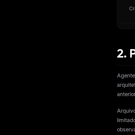
Cr
2.
P
Agente
arquite
anterio
Arquiv
limitad
observa