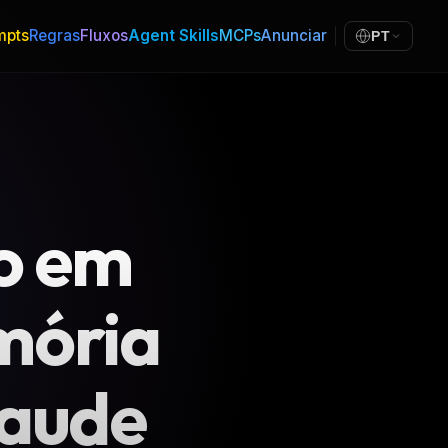
mpts
Regras
Fluxos
Agent Skills
MCPs
Anunciar
PT
o em
mória
laude