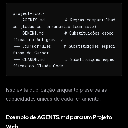
The weekly digest for
AI builders
project-root/

Curated MCP picks, agent skills, rules, and LLM
├── AGENTS.md        # Regras compartilhad
workflow updates — one email, no noise.
as (todas as ferramentas leem isto)

Email address
├── GEMINI.md        # Substituições espec
íficas do Antigravity

├── .cursorrules     # Substituições especí
ficas do Cursor

Get the weekly digest
└── CLAUDE.md        # Substituições espec
No spam. Unsubscribe in one click.
íficas do Claude Code
Maybe later
Isso evita duplicação enquanto preserva as
capacidades únicas de cada ferramenta.
Exemplo de AGENTS.md para um Projeto
Web