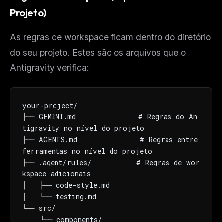
Projeto)
As regras de workspace ficam dentro do diretório
do seu projeto. Estes são os arquivos que o
Antigravity verifica:
your-project/

├── GEMINI.md              # Regras do An
tigravity no nível do projeto

├── AGENTS.md              # Regras entre 
ferramentas no nível do projeto

├── .agent/rules/          # Regras de wor
kspace adicionais

│   ├── code-style.md

│   └── testing.md

└── src/

    └── components/
