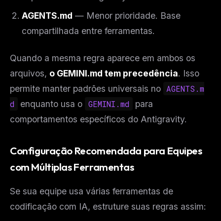
AGENTS.md
— Menor prioridade. Base
compartilhada entre ferramentas.
Quando a mesma regra aparece em ambos os
arquivos,
o GEMINI.md tem precedência
. Isso
permite manter padrões universais no
AGENTS.m
d
enquanto usa o
GEMINI.md
para
comportamentos específicos do Antigravity.
THIS WEEK'S DIGEST
MCP pick of the week
Configuração Recomendada para Equipes
New agent skill drop
com Múltiplas Ferramentas
Rules & workflow pack
Free · Weekly · 2 min read
Se sua equipe usa várias ferramentas de
codificação com IA, estruture suas regras assim:
FREE NEWSLETTER