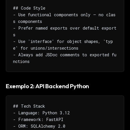
## Code Style

- Use functional components only — no clas
s components

- Prefer named exports over default export
s

- Use 'interface' for object shapes, 'typ
e' for unions/intersections

- Always add JSDoc comments to exported fu
nctions
Exemplo 2: API Backend Python
## Tech Stack

- Language: Python 3.12

- Framework: FastAPI

- ORM: SQLAlchemy 2.0
