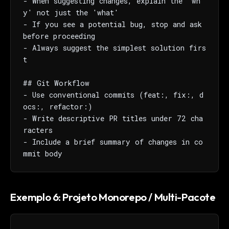
- When suggesting changes, explain the 'wh
y' not just the 'what'

- If you see a potential bug, stop and ask 
before proceeding

- Always suggest the simplest solution firs
t

## Git Workflow

- Use conventional commits (feat:, fix:, d
ocs:, refactor:)

- Write descriptive PR titles under 72 cha
racters

- Include a brief summary of changes in co
mmit body
Exemplo 6: Projeto Monorepo / Multi-Pacote