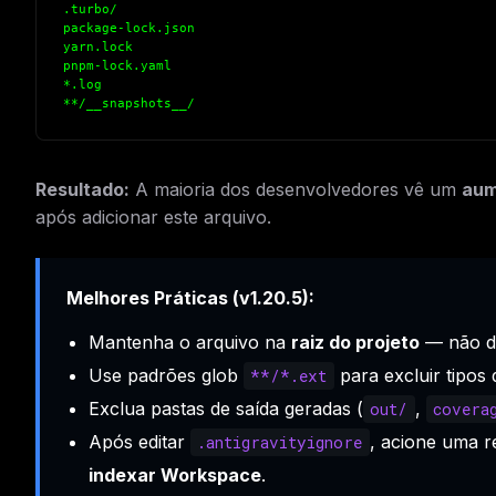
.turbo/
w
N
package-lock.json
d
yarn.lock
R
pnpm-lock.yaml
p
*.log
**/__snapshots__/
Free · 
Resultado:
A maioria dos desenvolvedores vê um
aum
após adicionar este arquivo.
Melhores Práticas (v1.20.5):
Mantenha o arquivo na
raiz do projeto
— não de
Use padrões glob
para excluir tipos 
**/*.ext
Exclua pastas de saída geradas (
,
out/
covera
Após editar
, acione uma 
.antigravityignore
indexar Workspace
.