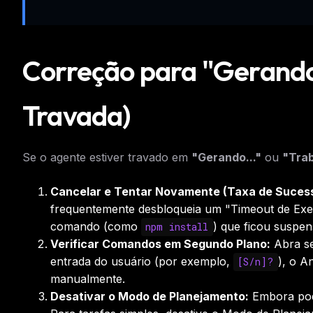
Correção para "Gerando 
Travada)
Se o agente estiver travado em
"Gerando..."
ou
"Trab
Cancelar e Tentar Novamente (Taxa de Suces
frequentemente desbloqueia um "Timeout de Ex
comando (como
) que ficou suspe
npm install
Verificar Comandos em Segundo Plano:
Abra se
entrada do usuário (por exemplo,
), o A
[S/n]?
manualmente.
Desativar o Modo de Planejamento:
Embora po