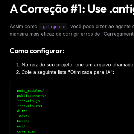
A Correção #1: Use .ant
Assim como
, você pode dizer ao agente d
.gitignore
maneira mais eficaz de corrigir erros de "Carregament
Como configurar:
Na raiz do seu projeto, crie um arquivo chamad
Cole a seguinte lista "Otimizada para IA":
node_modules/
public/assets/
**/*.min.js
**/*.min.css
dist/
.next/
build/
THIS 
out/
coverage/
M