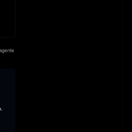
 agente
e.