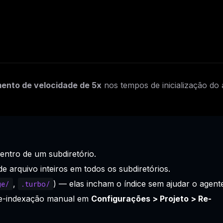
eek
Email address
ew agent skill
rop
ules & workflow
ack
Get the weekly digest
Weekly · 2 min read
No spam. Unsubscribe in one click.
Maybe later
ento de velocidade de 5x
nos tempos de inicialização do
ntro de um subdiretório.
de arquivo inteiros em todos os subdiretórios.
,
) — elas incham o índice sem ajudar o agent
ge/
.turbo/
re-indexação manual em
Configurações > Projeto > Re-