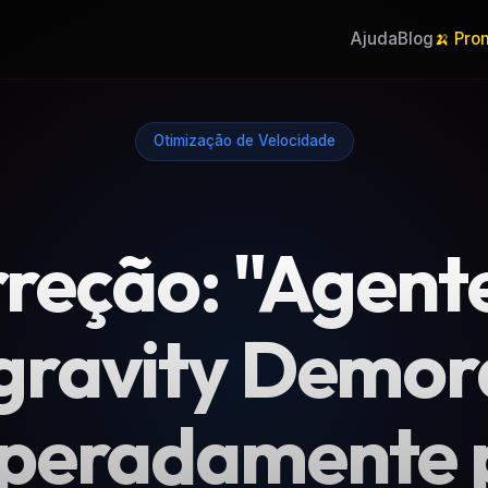
Ajuda
Blog
🍌 Pro
Otimização de Velocidade
reção: "Agent
gravity Demo
speradamente 