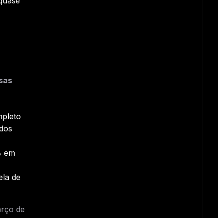
quase
sas
mpleto
ndos
% em
ela de
arço de