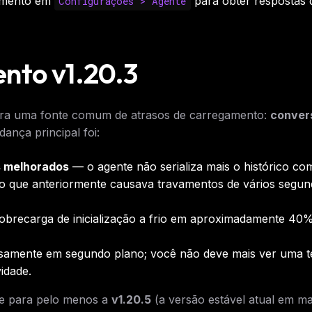
jamento em
para obter respostas 
Configurações > Agente
nto v1.20.3
ara uma fonte comum de atrasos de carregamento:
conver
dança principal foi:
s melhorados
— o agente não serializa mais o histórico co
o que anteriormente causava travamentos de vários segu
 sobrecarga de inicialização a frio em aproximadamente 40
samente em segundo plano; você não deve mais ver uma t
idade.
ze para pelo menos a
v1.20.5
(a versão estável atual em m