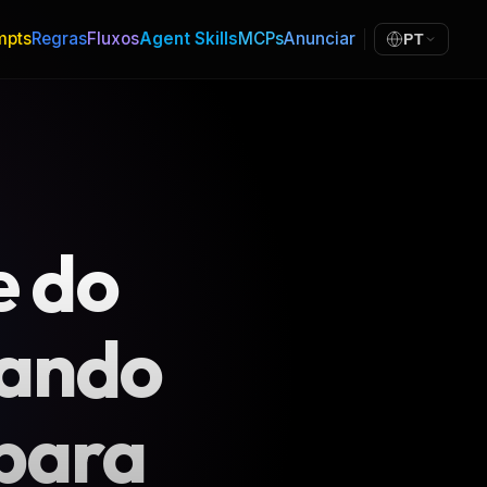
mpts
Regras
Fluxos
Agent Skills
MCPs
Anunciar
PT
e do
rando
para