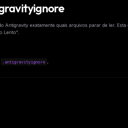
igravityignore
o Antigravity exatamente quais arquivos parar de ler. Esta 
o Lento".
o
.
.antigravityignore
FREE NEWSLETTER
The weekly digest for
AI build
Curated MCP picks, agent skills, rules, and LL
WEEK'S DIGEST
workflow updates — one email, no noise.
CP pick of the