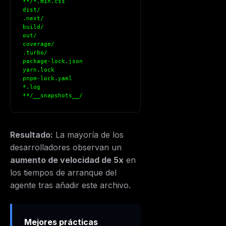
**/*.min.css
dist/
.next/
build/
out/
coverage/
.turbo/
package-lock.json
yarn.lock
pnpm-lock.yaml
*.log
**/__snapshots__/
Resultado:
La mayoría de los
desarrolladores observan un
aumento de velocidad de 5x
en
los tiempos de arranque del
agente tras añadir este archivo.
Mejores prácticas