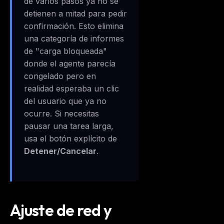
de varios pasos ya no se
detienen a mitad para pedir
confirmación. Esto elimina
una categoría de informes
THIS WEEK'S DIGEST
de "carga bloqueada"
MCP pick of the week
donde el agente parecía
New agent skill drop
congelado pero en
Rules & workflow pack
realidad esperaba un clic
Free · Weekly · 2 min read
del usuario que ya no
ocurre. Si necesitas
pausar una tarea larga,
FREE NEWSLETTER
usa el botón explícito de
The weekly digest for
AI builders
Detener/Cancelar
.
Curated MCP picks, agent skills, rules, and LLM
workflow updates — one email, no noise.
Email address
Ajuste de red y