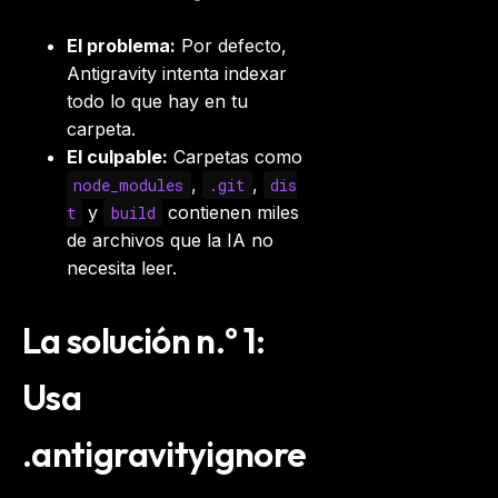
El problema:
Por defecto,
Antigravity intenta indexar
todo
lo que hay en tu
carpeta.
El culpable:
Carpetas como
,
,
node_modules
.git
dis
y
contienen miles
t
build
de archivos que la IA no
necesita leer.
La solución n.º 1:
Usa
.antigravityignore