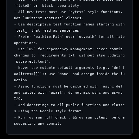
`flake8` or `black` separately.
- All new tests must use `pytest` style functions, 
not `unittest.TestCase` classes.
- Use descriptive test function names starting with 
`test_` that read as sentences.
- Prefer `pathlib.Path` over `os.path` for all file 
operations.
- Use `uv` for dependency management; never commit 
changes to `requirements.txt` without also updating 
`pyproject.toml`.
- Never use mutable default arguments (e.g., `def f
oo(items=[])`); use `None` and assign inside the fu
nction.
- Async functions must be declared with `async def` 
and called with `await`; do not mix sync and async 
I/O.
- Add docstrings to all public functions and classe
s using the Google style format.
- Run `uv run ruff check . && uv run pytest` before 
suggesting any commit.