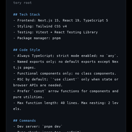
tory root
## Tech Stack
- Frontend: Next.js 15, React 19, TypeScript 5
- Styling: Tailwind CSS v4
- Testing: Vitest + React Testing Library
- Package manager: pnpm
## Code Style
- Always TypeScript; strict mode enabled; no `any`.
- Named exports only; no default exports except Nex
t.js pages.
- Functional components only; no class components.
- RSC by default; `'use client'` only when state or 
browser APIs are needed.
- Prefer `const` arrow functions for components and 
pure utilities.
- Max function length: 40 lines. Max nesting: 2 lev
els.
## Commands
- Dev server: `pnpm dev`