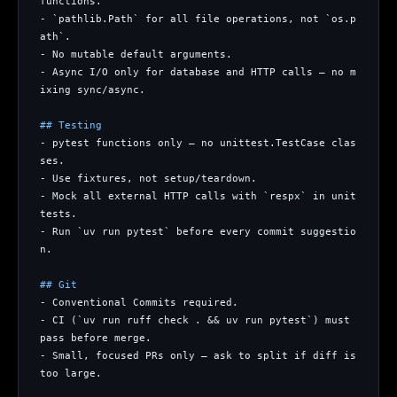
functions.
- `pathlib.Path` for all file operations, not `os.p
ath`.
- No mutable default arguments.
- Async I/O only for database and HTTP calls — no m
ixing sync/async.
## Testing
- pytest functions only — no unittest.TestCase clas
ses.
- Use fixtures, not setup/teardown.
- Mock all external HTTP calls with `respx` in unit 
tests.
- Run `uv run pytest` before every commit suggestio
n.
## Git
- Conventional Commits required.
- CI (`uv run ruff check . && uv run pytest`) must 
pass before merge.
- Small, focused PRs only — ask to split if diff is 
too large.