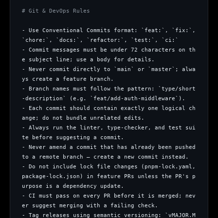
# Git & DevOps Rules
- Use Conventional Commits format: `feat:`, `fix:`, 
`chore:`, `docs:`, `refactor:`, `test:`, `ci:`
- Commit messages must be under 72 characters on th
e subject line; use a body for details.
- Never commit directly to `main` or `master`; alwa
ys create a feature branch.
- Branch names must follow the pattern: `type/short
-description` (e.g. `feat/add-auth-middleware`).
- Each commit should contain exactly one logical ch
ange; do not bundle unrelated edits.
- Always run the linter, type-checker, and test sui
te before suggesting a commit.
- Never amend a commit that has already been pushed 
to a remote branch — create a new commit instead.
- Do not include lock file changes (pnpm-lock.yaml, 
package-lock.json) in feature PRs unless the PR's p
urpose is a dependency update.
- CI must pass on every PR before it is merged; nev
er suggest merging with a failing check.
- Tag releases using semantic versioning: `vMAJOR.M