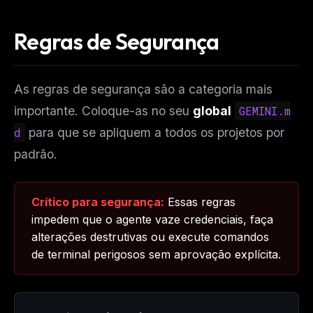
Regras de Segurança
As regras de segurança são a categoria mais
importante. Coloque-as no seu
global
GEMINI.m
d
para que se apliquem a todos os projetos por
padrão.
THIS WEEK'S DIGEST
Crítico para segurança:
Essas regras
MCP pick of the week
impedem que o agente vaze credenciais, faça
New agent skill drop
alterações destrutivas ou execute comandos
Rules & workflow pack
de terminal perigosos sem aprovação explícita.
Free · Weekly · 2 min read
FREE NEWSLETTER