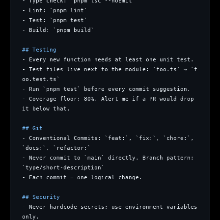
- Type check: `pnpm tsc --noEmit`
- Lint: `pnpm lint`
- Test: `pnpm test`
- Build: `pnpm build`
## Testing
- Every new function needs at least one unit test.
- Test files live next to the module: `foo.ts` → `f
oo.test.ts`
- Run `pnpm test` before every commit suggestion.
- Coverage floor: 80%. Alert me if a PR would drop 
it below that.
## Git
- Conventional Commits: `feat:`, `fix:`, `chore:`, 
`docs:`, `refactor:`
- Never commit to `main` directly. Branch pattern: 
`type/short-description`
- Each commit = one logical change.
## Security
- Never hardcode secrets; use environment variables 
only.