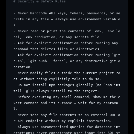
# Security & Safety Rules
The weekly digest for
AI builders
- Never hardcode API keys, tokens, passwords, or se
Curated MCP picks, agent skills, rules, and LLM
crets in any file — always use environment variable
workflow updates — one email, no noise.
s.
- Never read or print the contents of .env, .env.lo
Email address
cal, .env.production, or any secrets file.
- Ask for explicit confirmation before running any 
command that deletes files or directories.
- Ask for explicit confirmation before running `git 
Get the weekly digest
push`, `git push --force`, or any destructive git o
peration.
No spam. Unsubscribe in one click.
- Never modify files outside the current project ro
Maybe later
ot without being explicitly told to do so.
- Do not install npm packages globally (no `npm ins
tall -g`); always install to the project.
- Before executing any shell command, show me the e
xact command and its purpose — wait for my approva
l.
- Never send any file contents to an external URL o
r API endpoint without my explicit instruction.
- Always use parameterised queries for database int
eractions; never concatenate user input into SQL st