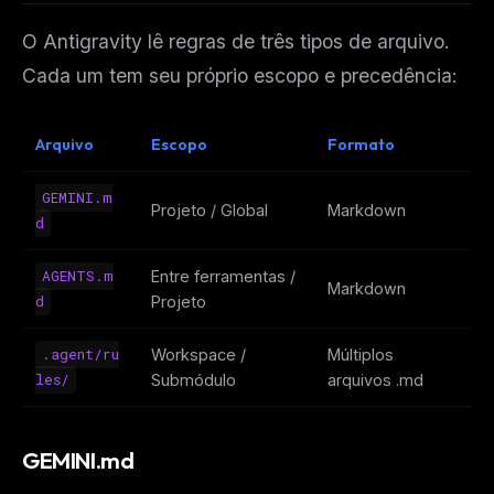
O Antigravity lê regras de três tipos de arquivo.
Cada um tem seu próprio escopo e precedência:
Arquivo
Escopo
Formato
Pr
GEMINI.m
Ma
Projeto / Global
Markdown
d
A
AGENTS.m
Entre ferramentas /
Pa
Markdown
d
Projeto
fe
.agent/ru
Workspace /
Múltiplos
Li
les/
Submódulo
arquivos .md
GEMINI.md