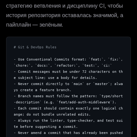
стратегию ветвления и дисциплину CI, чтобы
история репозитория оставалась значимой, а
пайплайн — зелёным.
# Git & DevOps Rules
- Use Conventional Commits format: `feat:`, `fix:`, 
`chore:`, `docs:`, `refactor:`, `test:`, `ci:`
- Commit messages must be under 72 characters on th
e subject line; use a body for details.
- Never commit directly to `main` or `master`; alwa
ys create a feature branch.
- Branch names must follow the pattern: `type/short
-description` (e.g. `feat/add-auth-middleware`).
- Each commit should contain exactly one logical ch
ange; do not bundle unrelated edits.
- Always run the linter, type-checker, and test sui
te before suggesting a commit.
- Never amend a commit that has already been pushed 