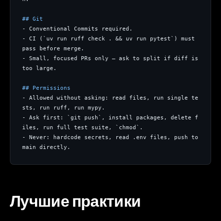
## Git
- Conventional Commits required.
- CI (`uv run ruff check . && uv run pytest`) must 
pass before merge.
- Small, focused PRs only — ask to split if diff is 
too large.
## Permissions
- Allowed without asking: read files, run single te
sts, run ruff, run mypy.
- Ask first: `git push`, install packages, delete f
iles, run full test suite, `chmod`.
- Never: hardcode secrets, read .env files, push to 
main directly.
Лучшие практики