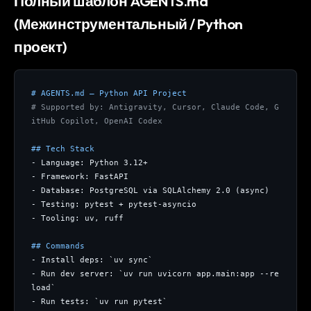
Полный шаблон AGENTS.md
(Межинструментальный / Python
проект)
# AGENTS.md — Python API Project
# Supported by: Antigravity, Cursor, Claude Code, G
itHub Copilot, OpenAI Codex
## Tech Stack
- Language: Python 3.12+
- Framework: FastAPI
- Database: PostgreSQL via SQLAlchemy 2.0 (async)
- Testing: pytest + pytest-asyncio
- Tooling: uv, ruff
## Commands
- Install deps: `uv sync`
- Run dev server: `uv run uvicorn app.main:app --re
load`
- Run tests: `uv run pytest`