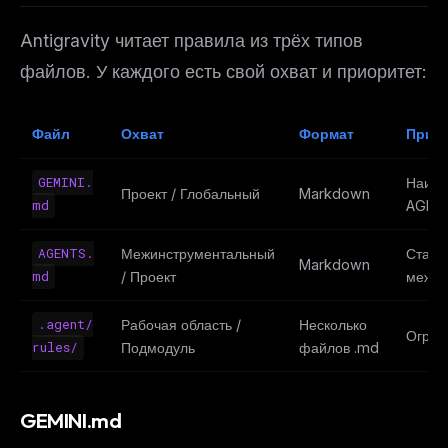
Antigravity читает правила из трёх типов
файлов. У каждого есть свой охват и приоритет:
Файл
Охват
Формат
Прио
GEMINI.
Наивы
Проект / Глобальный
Markdown
md
AGEN
AGENTS.
Межинструментальный
Станд
Markdown
md
/ Проект
между
.agent/
Рабочая область /
Несколько
Огран
rules/
Подмодуль
файлов .md
GEMINI.md