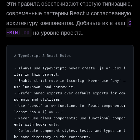
Эти правила обеспечивают строгую типизацию,
современные паттерны React и согласованную
архитектуру компонентов. Добавьте их в ваш
G
EMINI.md
на уровне проекта.
# TypeScript & React Rules
- Always use TypeScript; never create .js or .jsx f
iles in this project.
- Enable strict mode in tsconfig. Never use `any` — 
use `unknown` and narrow it.
- Prefer named exports over default exports for com
ponents and utilities.
- Use `const` arrow functions for React components: 
`const Foo = () => ...`
- Never use class components; use functional compon
ents with hooks only.
- Co-locate component styles, tests, and types in t
he same directory as the component.