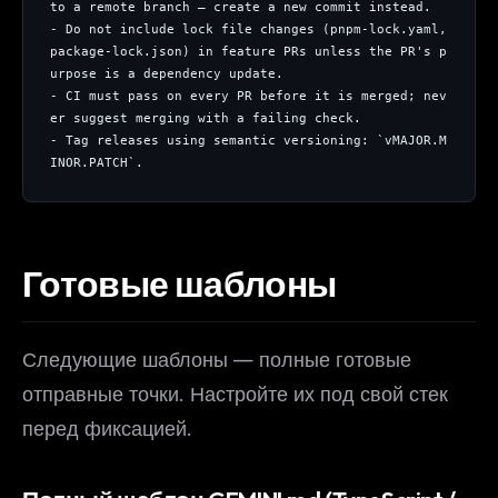
to a remote branch — create a new commit instead.
- Do not include lock file changes (pnpm-lock.yaml, 
package-lock.json) in feature PRs unless the PR's p
urpose is a dependency update.
- CI must pass on every PR before it is merged; nev
er suggest merging with a failing check.
- Tag releases using semantic versioning: `vMAJOR.M
INOR.PATCH`.
Готовые шаблоны
Следующие шаблоны — полные готовые
отправные точки. Настройте их под свой стек
перед фиксацией.