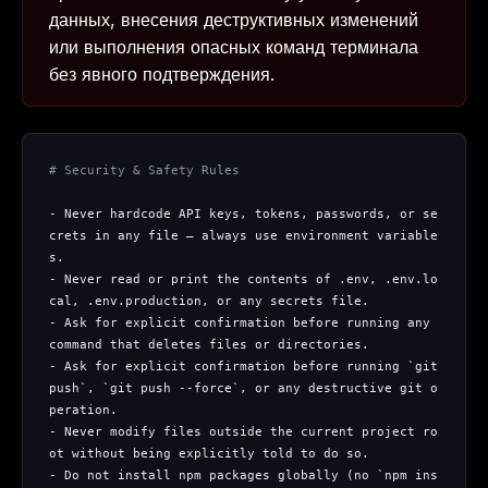
данных, внесения деструктивных изменений
The weekly digest for
AI builders
или выполнения опасных команд терминала
Curated MCP picks, agent skills, rules, and LLM
без явного подтверждения.
workflow updates — one email, no noise.
Email address
# Security & Safety Rules
Get the weekly digest
- Never hardcode API keys, tokens, passwords, or se
crets in any file — always use environment variable
No spam. Unsubscribe in one click.
s.
- Never read or print the contents of .env, .env.lo
Maybe later
cal, .env.production, or any secrets file.
- Ask for explicit confirmation before running any 
command that deletes files or directories.
- Ask for explicit confirmation before running `git 
push`, `git push --force`, or any destructive git o
peration.
- Never modify files outside the current project ro
ot without being explicitly told to do so.
- Do not install npm packages globally (no `npm ins