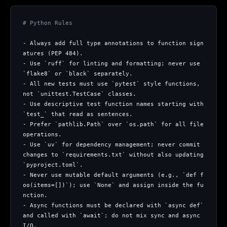
# Python Rules
- Always add full type annotations to function sign
atures (PEP 484).
- Use `ruff` for linting and formatting; never use 
`flake8` or `black` separately.
- All new tests must use `pytest` style functions, 
not `unittest.TestCase` classes.
- Use descriptive test function names starting with 
`test_` that read as sentences.
- Prefer `pathlib.Path` over `os.path` for all file 
operations.
- Use `uv` for dependency management; never commit 
changes to `requirements.txt` without also updating 
`pyproject.toml`.
- Never use mutable default arguments (e.g., `def f
oo(items=[])`); use `None` and assign inside the fu
nction.
- Async functions must be declared with `async def` 
and called with `await`; do not mix sync and async 
I/O.