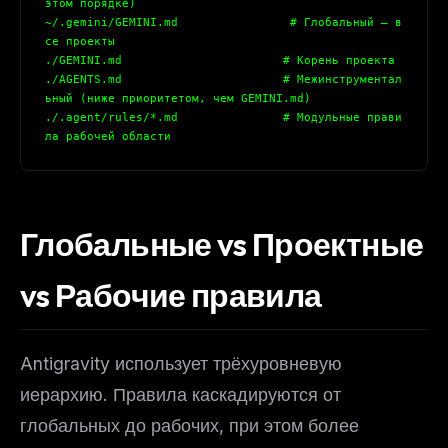
этом порядке)
~/.gemini/GEMINI.md                # Глобальный — в
се проекты
./GEMINI.md                       # Корень проекта
./AGENTS.md                       # Межинструментал
ьный (ниже приоритетом, чем GEMINI.md)
./.agent/rules/*.md               # Модульные прави
ла рабочей области
Глобальные vs Проектные
vs Рабочие правила
Antigravity использует трёхуровневую
иерархию. Правила каскадируются от
глобальных до рабочих, при этом более