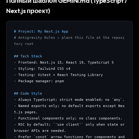
Полный шаблон GEMINI.md (TypeScript /
Next.js проект)
# Project: My Next.js App
# Antigravity Rules — place this file at the reposi
tory root
## Tech Stack
- Frontend: Next.js 15, React 19, TypeScript 5
- Styling: Tailwind CSS v4
- Testing: Vitest + React Testing Library
- Package manager: pnpm
## Code Style
- Always TypeScript; strict mode enabled; no `any`.
- Named exports only; no default exports except Nex
t.js pages.
- Functional components only; no class components.
- RSC by default; `'use client'` only when state or 
browser APIs are needed.
- Prefer `const` arrow functions for components and 