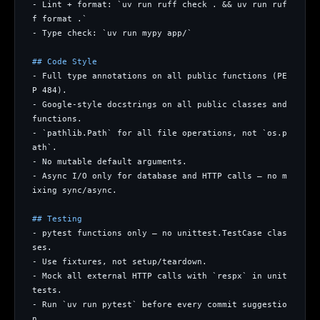
- Lint + format: `uv run ruff check . && uv run ruf
f format .`
- Type check: `uv run mypy app/`
## Code Style
- Full type annotations on all public functions (PE
P 484).
- Google-style docstrings on all public classes and 
functions.
- `pathlib.Path` for all file operations, not `os.p
ath`.
- No mutable default arguments.
- Async I/O only for database and HTTP calls — no m
ixing sync/async.
## Testing
- pytest functions only — no unittest.TestCase clas
ses.
- Use fixtures, not setup/teardown.
- Mock all external HTTP calls with `respx` in unit 
tests.
- Run `uv run pytest` before every commit suggestio
n.