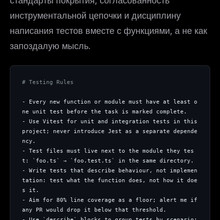
стандарты покрытия, согласованность
инструментальной цепочки и дисциплину
написания тестов вместе с функциями, а не как
запоздалую мысль.
# Testing Rules
- Every new function or module must have at least o
ne unit test before the task is marked complete.
- Use Vitest for unit and integration tests in this 
project; never introduce Jest as a separate depende
ncy.
- Test files must live next to the module they tes
t: `foo.ts` → `foo.test.ts` in the same directory.
- Write tests that describe behaviour, not implemen
tation: test what the function does, not how it doe
s it.
- Aim for 80% line coverage as a floor; alert me if 
any PR would drop it below that threshold.
- Use `describe` blocks to group tests by scenario; 