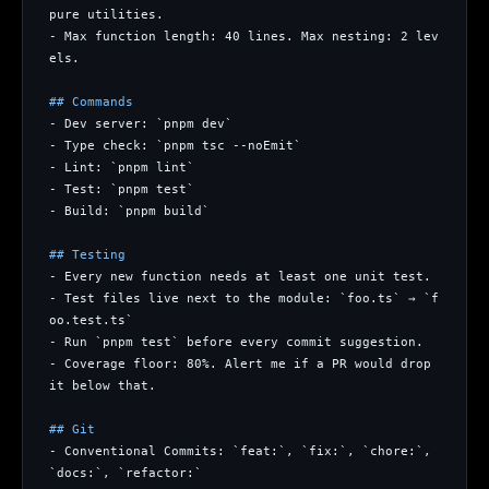
pure utilities.
- Max function length: 40 lines. Max nesting: 2 lev
els.
## Commands
- Dev server: `pnpm dev`
- Type check: `pnpm tsc --noEmit`
- Lint: `pnpm lint`
- Test: `pnpm test`
- Build: `pnpm build`
## Testing
- Every new function needs at least one unit test.
- Test files live next to the module: `foo.ts` → `f
oo.test.ts`
- Run `pnpm test` before every commit suggestion.
- Coverage floor: 80%. Alert me if a PR would drop 
it below that.
## Git
- Conventional Commits: `feat:`, `fix:`, `chore:`, 
`docs:`, `refactor:`