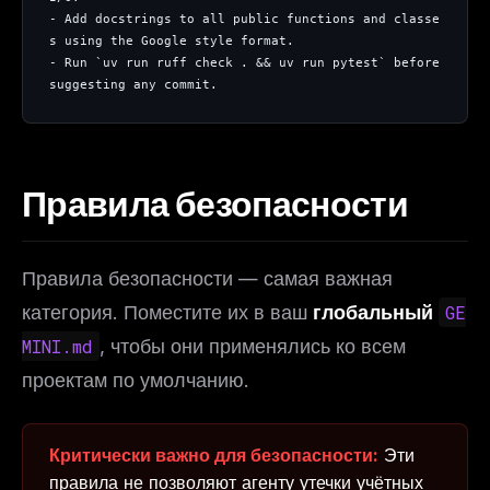
- Add docstrings to all public functions and classe
s using the Google style format.
- Run `uv run ruff check . && uv run pytest` before 
suggesting any commit.
Правила безопасности
Правила безопасности — самая важная
THIS WEEK'S DIGEST
категория. Поместите их в ваш
глобальный
GE
MCP pick of the week
MINI.md
, чтобы они применялись ко всем
New agent skill drop
Rules & workflow pack
проектам по умолчанию.
Free · Weekly · 2 min read
Критически важно для безопасности:
Эти
правила не позволяют агенту утечки учётных
FREE NEWSLETTER