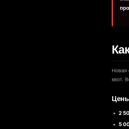
про
Ка
Новая 
квот. 
Цены
2 5
THIS 
5 0
M