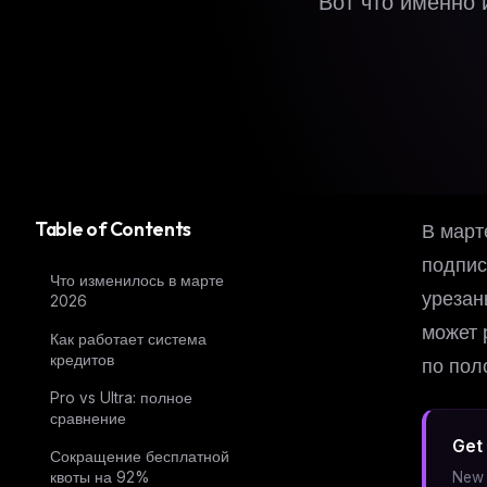
Вот что именно 
Table of Contents
В март
подпис
Что изменилось в марте
урезан
2026
может 
Как работает система
кредитов
по пол
Pro vs Ultra: полное
сравнение
Get 
Сокращение бесплатной
квоты на 92%
New 