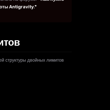
ты Antigravity."
итов
ей структуры двойных лимитов
ers
M