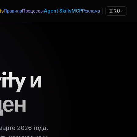
ts
Правила
Процессы
Agent Skills
MCP
Реклама
RU
ty и
цен
марте 2026 года.