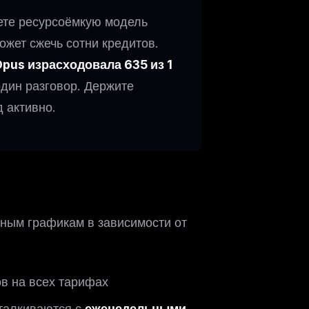
уете ресурсоёмкую модель
ожет сжечь сотни кредитов.
Opus израсходовала 635 из 1
один разговор. Держите
 активно.
зным графикам в зависимости от
в на всех тарифах
талкиваются с
еженедельными