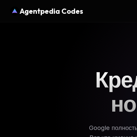
Agentpedia Codes
Кре
но
Google полность