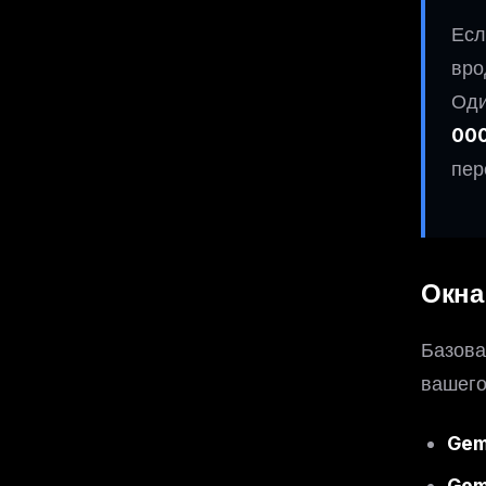
Есл
вро
Оди
000
пер
Окна
Базова
вашего
Gemi
Gem