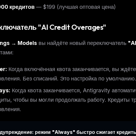
eek
Email address
000 кредитов
— $199 (лучшая оптовая цена)
ew agent skill
rop
ules & workflow
ack
ключатель "AI Credit Overages"
Get the weekly digest
Weekly · 2 min read
No spam. Unsubscribe in one click.
ings → Models
вы найдёте новый переключатель
"A
Maybe later
тами:
er:
Когда включённая квота заканчивается, вы ждёт
овления. Без списаний. Это настройка по умолчанию
ays:
Когда квота заканчивается, Antigravity автомат
диты, чтобы вы могли продолжать работу. Кредиты т
овления.
дупреждение: режим "Always" быстро сжигает кредит