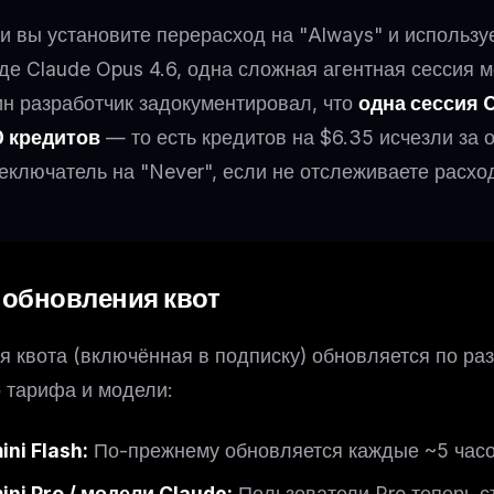
и вы установите перерасход на "Always" и использ
де Claude Opus 4.6, одна сложная агентная сессия м
н разработчик задокументировал, что
одна сессия 
 кредитов
— то есть кредитов на $6.35 исчезли за 
еключатель на "Never", если не отслеживаете расход
 обновления квот
я квота (включённая в подписку) обновляется по ра
 тарифа и модели:
ni Flash:
По-прежнему обновляется каждые ~5 часо
ini Pro / модели Claude:
Пользователи Pro теперь с