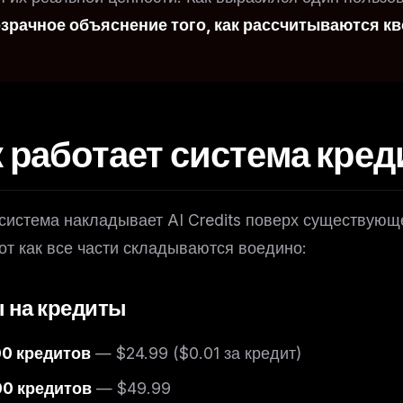
зрачное объяснение того, как рассчитываются кво
к работает система кред
система накладывает AI Credits поверх существующ
Вот как все части складываются воедино:
FREE NEWSLETTER
 на кредиты
The weekly digest for
AI build
00 кредитов
— $24.99 ($0.01 за кредит)
Curated MCP picks, agent skills, rules, and LL
WEEK'S DIGEST
workflow updates — one email, no noise.
00 кредитов
— $49.99
CP pick of the