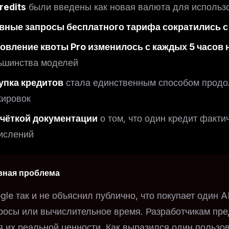
redits
были введены как новая валюта для использо
вные запросы бесплатного тарифа сократились с
овление квоты Pro изменилось с каждых 5 часов 
ьшинства моделей
упка кредитов
стала единственным способом продо
кировок
 чёткой документации
о том, что один кредит факти
ислений
вная проблема
gle так и не объяснил публично, что покупает один A
росы или вычислительное время. Разработчикам пре
я их реальной ценности. Как выразился один пользо