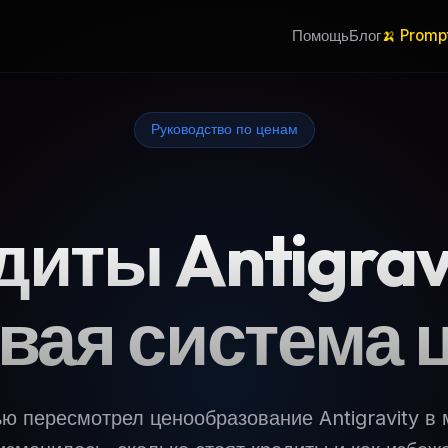
Помощь
Блог
🍌 Promp
Руководство по ценам
диты Antigravi
вая система 
ю пересмотрел ценообразование Antigravity в 