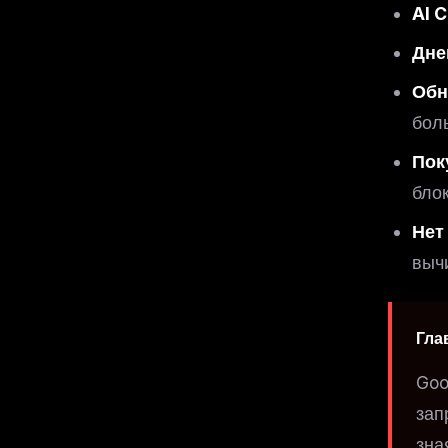
AI C
Дне
Обн
бол
Пок
бло
Нет
выч
Гла
Goo
зап
зна