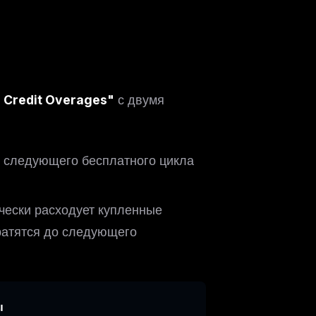
I Credit Overages"
с двумя
е следующего бесплатного цикла
.
ически расходует купленные
ратятся до следующего
ы