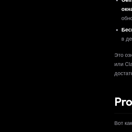
окн
обн
Бес
в д
Это оз
или Cl
достат
Pro
Вот ка