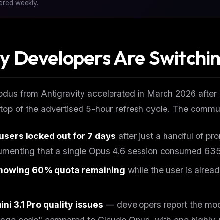
vered weekly.
 Developers Are Switchi
dus from Antigravity accelerated in March 2026 after
top of the advertised 5-hour refresh cycle. The comm
users locked out for 7 days
after just a handful of p
menting that a single Opus 4.6 session consumed 635 
showing 60% quota remaining
while the user is alrea
ni 3.1 Pro quality issues
— developers report the mod
age code" compared to Claude Opus, with one highly-u