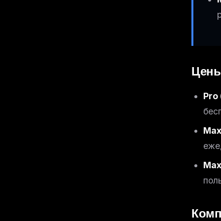
Цен
Pro 
бес
Max
еже
Max
пол
Ком