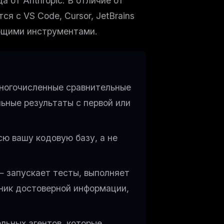
 от Anthropic. В отличие от
ся с VS Code, Cursor, JetBrains
ющими инструментами.
огочисленные сравнительные
ьные результаты с первой или
ю вашу кодовую базу, а не
 запускает тесты, выполняет
чник достоверной информации,
льных агентов, которые