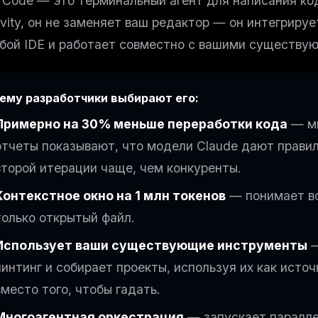
 Code — это терминальный агент для написания кода
eek
Email address
ew agent skill
avity, он не заменяет ваш редактор — он интегрирует
rop
ules & workflow
бой IDE и работает совместно с вашими существу
ack
Get the weekly digest
Weekly · 2 min read
No spam. Unsubscribe in one click.
ему разработчики выбирают его:
Maybe later
Примерно на 30% меньше переработки кода
— мн
отчеты показывают, что модели Claude дают правил
второй итерации чаще, чем конкуренты.
Контекстное окно на 1 млн токенов
— понимает вс
только открытый файл.
Использует ваши существующие инструменты
—
линтинг и собирает проекты, используя их как исто
вместо того, чтобы гадать.
Многоагентная оркестрация
— запускает паралле