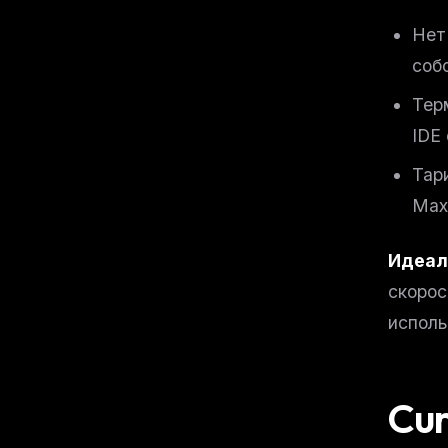
Нет
соб
Тер
IDE
Тар
Max
Идеал
скорос
исполь
Cur