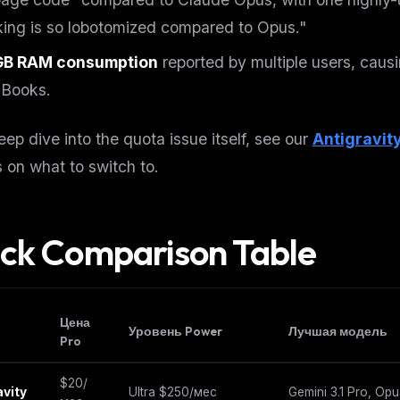
king is so lobotomized compared to Opus."
GB RAM consumption
reported by multiple users, causi
Books.
eep dive into the quota issue itself, see our
Antigravit
s on what to switch
to
.
ck Comparison Table
Цена
Уровень Power
Лучшая модель
Pro
$20/
avity
Ultra $250/мес
Gemini 3.1 Pro, Opu