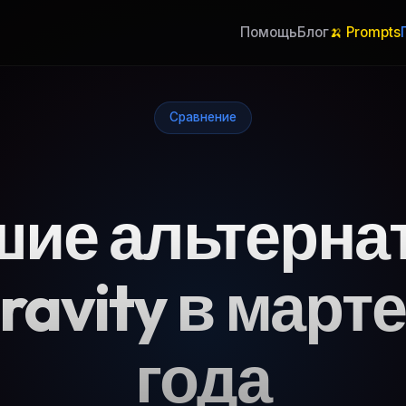
Помощь
Блог
🍌 Prompts
Сравнение
шие альтерна
ravity в март
года