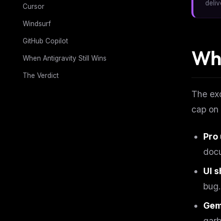
deli
Cursor
Windsurf
GitHub Copilot
Why
When Antigravity Still Wins
The Verdict
The exo
cap on 
Pro 
docu
UI 
bug.
Gemi
garb