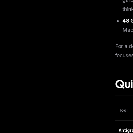
thin
48 
Mac
For a d
focuse
Qui
Tool
Antigr