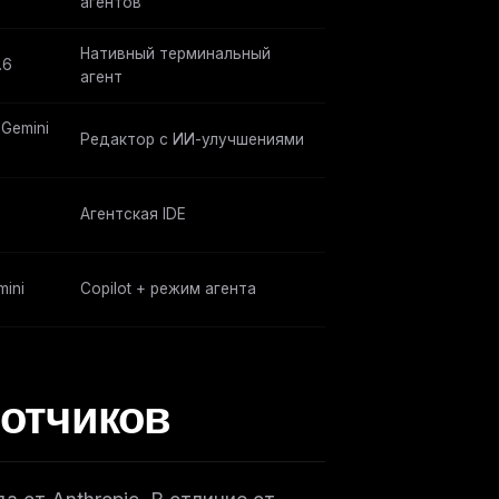
агентов
Нативный терминальный
.6
агент
 Gemini
Редактор с ИИ-улучшениями
Агентская IDE
mini
Copilot + режим агента
ботчиков
ers
M