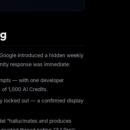
ng
 Google introduced a hidden weekly
unity response was immediate:
rompts — with one developer
of 1,000 AI Credits.
dy locked out — a confirmed display
el "hallucinates and produces
pvoted thread noting "3.1 Pro's