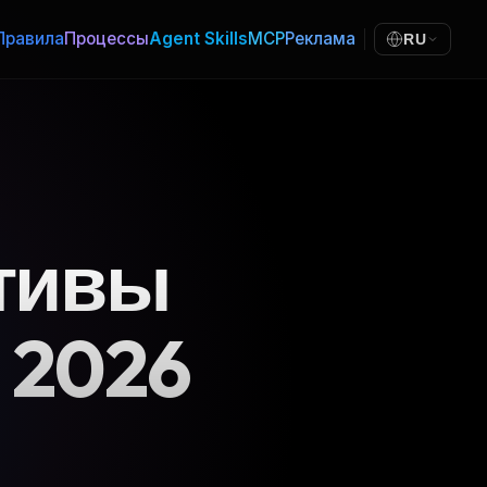
Правила
Процессы
Agent Skills
MCP
Реклама
RU
тивы
е 2026