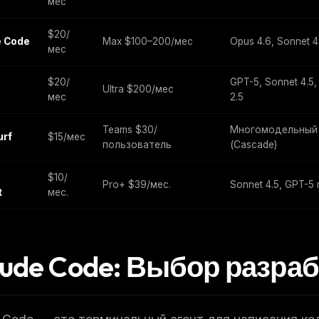
мес
$20/
e Code
Max $100–200/мес
Opus 4.6, Sonnet 4
мес
$20/
GPT-5, Sonnet 4.5,
Ultra $200/мес
мес
2.5
Teams $30/
Многомодельный
urf
$15/мес
пользователь
(Cascade)
b
$10/
Pro+ $39/мес.
Sonnet 4.5, GPT-5 
t
мес.
FREE NEWSLETTER
aude Code: Выбор разра
The weekly digest for
AI build
Curated MCP picks, agent skills, rules, and LL
WEEK'S DIGEST
workflow updates — one email, no noise.
CP pick of the