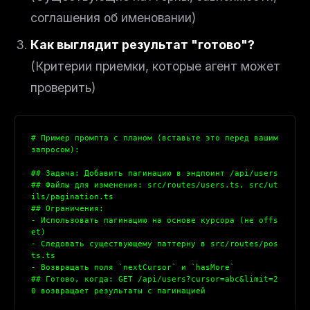
соглашения об именовании)
Как выглядит результат "готово"?
(Критерии приемки, которые агент может
проверить)
# Пример промпта с планом (вставьте это перед вашим 
запросом):
## Задача: Добавить пагинацию в эндпоинт /api/users
## Файлы для изменения: src/routes/users.ts, src/ut
ils/pagination.ts
## Ограничения:
- Использовать пагинацию на основе курсора (не offs
et)
- Следовать существующему паттерну в src/routes/pos
ts.ts
- Возвращать поля `nextCursor` и `hasMore`
## Готово, когда: GET /api/users?cursor=abc&limit=2
0 возвращает результаты с пагинацией