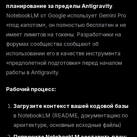
планирование за пределы Antigravity
.
NotebookLM от Google использует Gemini Pro
«под капотом», он полностью бесплатен и не
имеет лимитов на токены. Разработчики на
форумах сообщества сообщают об
использовании его в качестве инструмента
«предполетной подготовки» перед началом
работы в Antigravity.
THIS WEEK'S DIGEST
Рабочий процесс:
MCP pick of the week
New agent skill drop
Rules & workflow pack
Загрузите контекст вашей кодовой базы
в NotebookLM (README, документацию по
Free · Weekly · 2 min read
архитектуре, основные исходные файлы)
FREE NEWSLETTER
Попросите NotebookLM составить план: