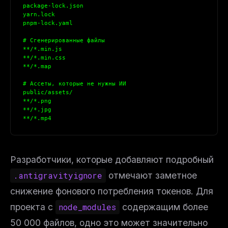
package-lock.json
yarn.lock
pnpm-lock.yaml
# Сгенерированные файлы
**/*.min.js
**/*.min.css
**/*.map
# Ассеты, которые не нужны ИИ
public/assets/
**/*.png
**/*.jpg
**/*.mp4
Разработчики, которые добавляют подробный
.antigravityignore
отмечают заметное
снижение фонового потребления токенов. Для
проекта с
node_modules
содержащим более
50 000 файлов, одно это может значительно