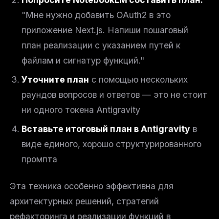
The weekly digest for
AI builders
"Мне нужно добавить OAuth2 в это
Curated MCP picks, agent skills, rules, and LLM
приложение Next.js. Напиши пошаговый
workflow updates — one email, no noise.
план реализации с указанием путей к
Email address
файлам и сигнатур функций."
Уточните план
с помощью нескольких
раундов вопросов и ответов — это не стоит
Get the weekly digest
ни одного токена Antigravity
No spam. Unsubscribe in one click.
Maybe later
Вставьте итоговый план в Antigravity
в
виде единого, хорошо структурированного
промпта
Эта техника особенно эффективна для
архитектурных решений, стратегий
рефакторинга и реализации функций в