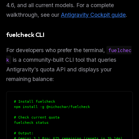
4.6, and all current models. For a complete
walkthrough, see our
Antigravity Cockpit guide
.
fuelcheck CLI
For developers who prefer the terminal,
fuelchec
k
is a community-built CLI tool that queries
Antigravity's quota API and displays your
remaining balance:
# Install fuelcheck
npm install -g @nichochar/fuelcheck
# Check current quota
fuelcheck status
# Output:
# Gemini 3.1 Pro: 62% remaining (resets in 3h 14m)