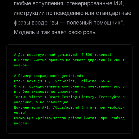
любые вступления, сгенерированные ИИ,
инструкции по поведению или стандартные
фразы вроде "вы — полезный помощник".
Модель и так знает свою роль.
# До: перегруженный gemini.md (4 800 токенов)
# После: чистые правила на основе директив (1 200 т
окенов)
# Пример сокращенного gemini.md:
Стек: Next.js 15, TypeScript, Tailwind CSS 4
Стиль: функциональные компоненты, именованный экспо
рт, без экспорта по умолчанию
Тесты: Vitest + React Testing Library. Тестируйте п
оведение, а не реализацию.
Документация API: /docs/api.md (читать при необходи
мости)
Схема БД: /prisma/schema.prisma (читать при необход
имости)