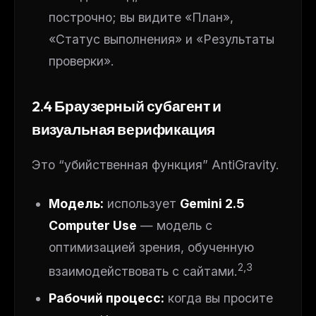
The weekly digest for
AI builders
построчно; вы видите «План»,
«Статус выполнения» и «Результаты
Curated MCP picks, agent skills, rules, and LLM
workflow updates — one email, no noise.
проверки».
Email address
2.4 Браузерный субагент и
визуальная верификация
Get the weekly digest
No spam. Unsubscribe in one click.
Это “убийственная функция” AntiGravity.
Maybe later
Модель:
использует
Gemini 2.5
Computer Use
— модель с
оптимизацией зрения, обученную
2,3
взаимодействовать с сайтами.
Рабочий процесс:
когда вы просите