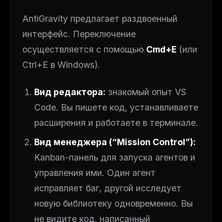
AntiGravity предлагает раздвоенный
интерфейс. Переключение
осуществляется с помощью
Cmd+E
(или
Ctrl+E в Windows).
Вид редактора:
знакомый опыт VS
Code. Вы пишете код, устанавливаете
расширения и работаете в терминале.
THIS WEEK'S DIGEST
Вид менеджера (“Mission Control”):
MCP pick of the week
Kanban-панель для запуска агентов и
New agent skill drop
Rules & workflow pack
управления ими. Один агент
Free · Weekly · 2 min read
исправляет баг, другой исследует
новую библиотеку одновременно. Вы
не видите код, написанный
FREE NEWSLETTER