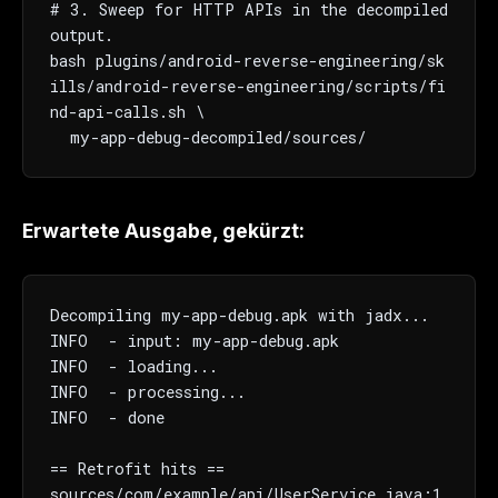
# 3. Sweep for HTTP APIs in the decompiled 
output.

bash plugins/android-reverse-engineering/sk
ills/android-reverse-engineering/scripts/fi
nd-api-calls.sh \

  my-app-debug-decompiled/sources/
Erwartete Ausgabe, gekürzt:
Decompiling my-app-debug.apk with jadx...

INFO  - input: my-app-debug.apk

INFO  - loading...

INFO  - processing...

INFO  - done

== Retrofit hits ==

sources/com/example/api/UserService.java:1