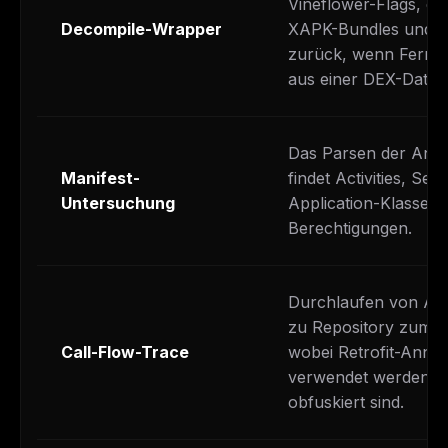
Vineflower-Flags, ex
Decompile-Wrapper
XAPK-Bundles und gre
zurück, wenn Fernf
aus einer DEX-Datei 
Das Parsen der Andr
Manifest-
findet Activities, Ser
Untersuchung
Application-Klasse u
Berechtigungen.
Durchlaufen von Act
zu Repository zum A
Call-Flow-Trace
wobei Retrofit-Annot
verwendet werden, 
obfuskiert sind.