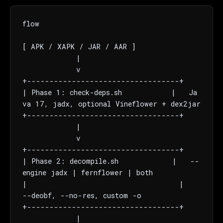
flow

[ APK / XAPK / JAR / AAR ]

            |

            v

+----------------------------------+

| Phase 1: check-deps.sh           |   Ja
va 17, jadx, optional Vineflower + dex2jar

+----------------------------------+

            |

            v

+----------------------------------+

| Phase 2: decompile.sh            |   --
engine jadx | fernflower | both

|                                  |   
--deobf, --no-res, custom -o

+----------------------------------+

            |
