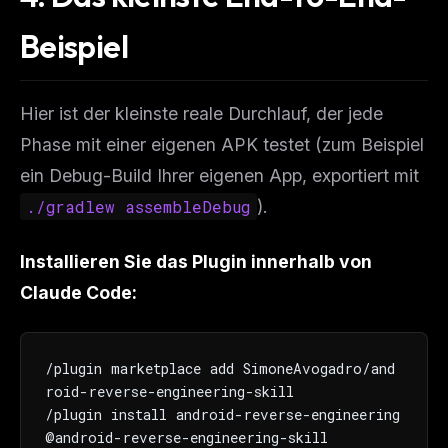
The weekly digest for
AI builders
Beispiel
Curated MCP picks, agent skills, rules, and LLM
workflow updates — one email, no noise.
Hier ist der kleinste reale Durchlauf, der jede
Email address
Phase mit einer eigenen APK testet (zum Beispiel
ein Debug-Build Ihrer eigenen App, exportiert mit
Get the weekly digest
./gradlew assembleDebug
).
No spam. Unsubscribe in one click.
Maybe later
Installieren Sie das Plugin innerhalb von
Claude Code:
/plugin marketplace add SimoneAvogadro/and
roid-reverse-engineering-skill

/plugin install android-reverse-engineering
@android-reverse-engineering-skill