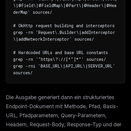
\|@Field\|@FieldMap\|@Part\|@Header\|@Hea
derMap' sources/

# OkHttp request building and interceptors

grep -rn 'Request\.Builder\|addInterceptor
\|addNetworkInterceptor' sources/

# Hardcoded URLs and base URL constants

grep -rn '"https\?://[^"]*"' sources/

grep -rni 'BASE_URL\|API_URL\|SERVER_URL' 
sources/
Die Ausgabe generiert dann ein strukturiertes
Endpoint-Dokument mit Methode, Pfad, Basis-
URL, Pfadparametern, Query-Parametern,
Headern, Request-Body, Response-Typ und der