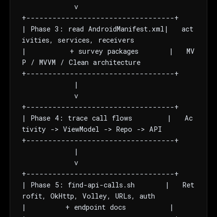
            v

+----------------------------------+

| Phase 3: read AndroidManifest.xml|   act
ivities, services, receivers

|          + survey packages       |   MV
P / MVVM / Clean architecture

+----------------------------------+

            |

            v

+----------------------------------+

| Phase 4: trace call flows        |   Ac
tivity -> ViewModel -> Repo -> API

+----------------------------------+

            |

            v

+----------------------------------+

| Phase 5: find-api-calls.sh       |   Ret
rofit, OkHttp, Volley, URLs, auth

|         + endpoint docs          |
