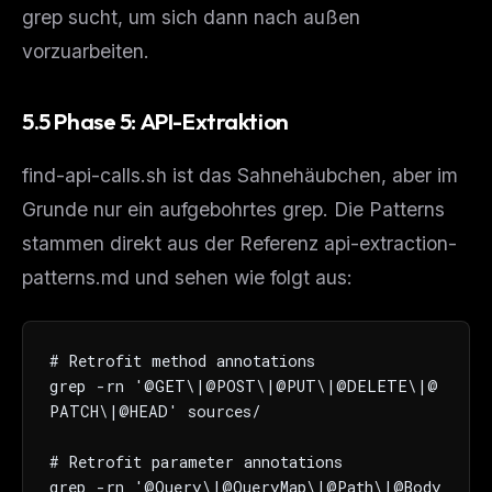
grep sucht, um sich dann nach außen
vorzuarbeiten.
5.5 Phase 5: API-Extraktion
find-api-calls.sh ist das Sahnehäubchen, aber im
Grunde nur ein aufgebohrtes grep. Die Patterns
stammen direkt aus der Referenz api-extraction-
patterns.md und sehen wie folgt aus:
# Retrofit method annotations

grep -rn '@GET\|@POST\|@PUT\|@DELETE\|@
PATCH\|@HEAD' sources/

# Retrofit parameter annotations

grep -rn '@Query\|@QueryMap\|@Path\|@Body