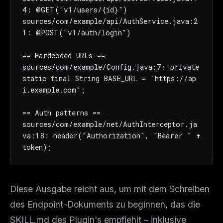
4: @GET("v1/users/{id}")

sources/com/example/api/AuthService.java:2
1: @POST("v1/auth/login")

== Hardcoded URLs ==

sources/com/example/Config.java:7: private 
static final String BASE_URL = "https://ap
i.example.com";

== Auth patterns ==

sources/com/example/net/AuthInterceptor.ja
va:18: header("Authorization", "Bearer " + 
token);
Diese Ausgabe reicht aus, um mit dem Schreiben
des Endpoint-Dokuments zu beginnen, das die
SKILL.md des Plugin's empfiehlt – inklusive