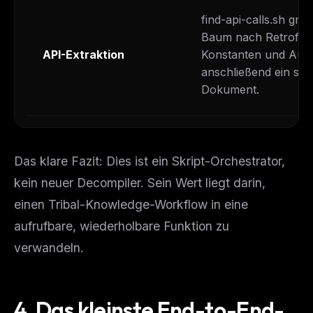
find-api-calls.sh gre
Baum nach Retrofit, 
API-Extraktion
Konstanten und Auth
anschließend ein str
Dokument.
Das klare Fazit: Dies ist ein Skript-Orchestrator,
kein neuer Decompiler. Sein Wert liegt darin,
THIS WEEK'S DIGEST
einen Tribal-Knowledge-Workflow in eine
MCP pick of the week
New agent skill drop
aufrufbare, wiederholbare Funktion zu
Rules & workflow pack
verwandeln.
Free · Weekly · 2 min read
4. Das kleinste End-to-End-
FREE NEWSLETTER