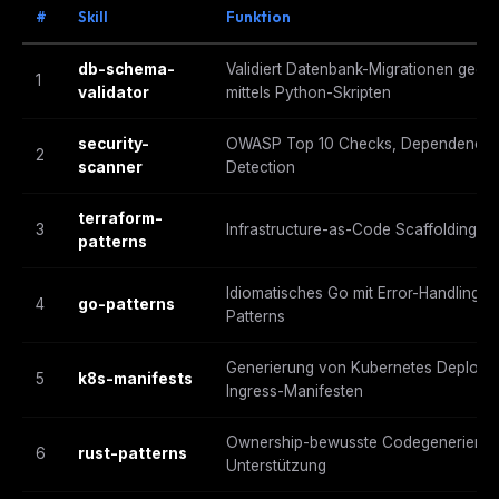
#
Skill
Funktion
db-schema-
Validiert Datenbank-Migrationen geg
1
validator
mittels Python-Skripten
security-
OWASP Top 10 Checks, Dependency-Au
2
scanner
Detection
terraform-
3
Infrastructure-as-Code Scaffolding m
patterns
Idiomatisches Go mit Error-Handling,
4
go-patterns
Patterns
Generierung von Kubernetes Deployme
5
k8s-manifests
Ingress-Manifesten
Ownership-bewusste Codegenerierung m
6
rust-patterns
Unterstützung