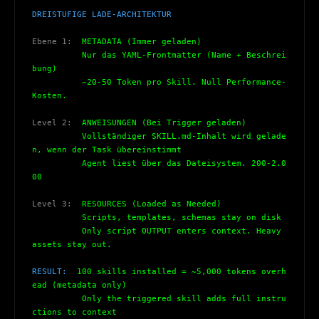
DREISTUFIGE LADE-ARCHITEKTUR
Ebene 1:
  METADATA (Immer geladen)
          Nur das YAML-Frontmatter (Name + Beschrei
bung)
          ~20-50 Token pro Skill. Null Performance-
Kosten.
Level 2:
  ANWEISUNGEN (Bei Trigger geladen)
          Vollständiger SKILL.md-Inhalt wird gelade
n, wenn der Task übereinstimmt
          Agent liest über das Dateisystem. 200-2.0
00
Level 3:
  RESOURCES (Loaded as Needed)
          Scripts, templates, schemas stay on disk
          Only script OUTPUT enters context. Heavy 
assets stay out.
RESULT:
  100 skills installed = ~5,000 tokens overh
ead (metadata only)
          Only the triggered skill adds full instru
ctions to context