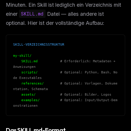
Minuten. Ein Skill ist lediglich ein Verzeichnis mit
einer
SKILL.md
Datei — alles andere ist
optional. Hier ist der vollständige Aufbau:
SKILL-VERZEICHNISSTRUKTUR
my-skill/
    SKILL.md           
# Erforderlich: Metadaten + 
Anweisungen
    scripts/           
# Optional: Python, Bash, No
de Executables
    references/        
# Optional: Vorlagen, Dokume
ntation, Schemata
    assets/            
# Optional: Bilder, Logos
    examples/          
# Optional: Input/Output-Dem
onstrationen
Das SKILL.md-Format