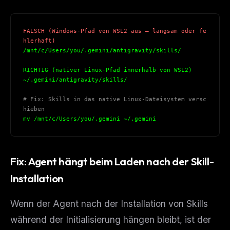
The weekly digest for
AI builders
Curated MCP picks, agent skills, rules, and LLM
FALSCH (Windows-Pfad von WSL2 aus — langsam oder fe
workflow updates — one email, no noise.
hlerhaft)
/mnt/c/Users/you/.gemini/antigravity/skills/
Email address
RICHTIG (nativer Linux-Pfad innerhalb von WSL2)
~/.gemini/antigravity/skills/
Get the weekly digest
# Fix: Skills in das native Linux-Dateisystem versc
hieben
No spam. Unsubscribe in one click.
mv /mnt/c/Users/you/.gemini ~/.gemini
Maybe later
Fix: Agent hängt beim Laden nach der Skill-
Installation
Wenn der Agent nach der Installation von Skills
während der Initialisierung hängen bleibt, ist der