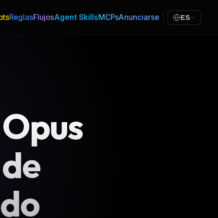
pts
Reglas
Flujos
Agent Skills
MCPs
Anunciarse
ES
 Opus
 de
ldo