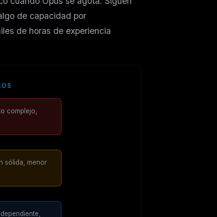
ico cuando Opus se agota. Siguen
algo de capacidad por
iles de horas de experiencia
LOS
o complejo,
 sólida, menor
ndependiente,