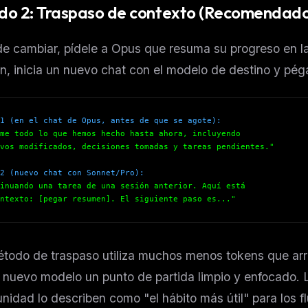
o 2: Traspaso de contexto (Recomendad
e cambiar, pídele a Opus que resuma su progreso en l
, inicia un nuevo chat con el modelo de destino y péga
1 (en el chat de Opus, antes de que se agote):
me todo lo que hemos hecho hasta ahora, incluyendo
vos modificados, decisiones tomadas y tareas pendientes."
2 (nuevo chat con Sonnet/Pro):
inuando una tarea de una sesión anterior. Aquí está
ntexto: [pegar resumen]. El siguiente paso es..."
étodo de traspaso utiliza muchos menos tokens que arr
l nuevo modelo un punto de partida limpio y enfocado. L
nidad lo describen como "el hábito más útil" para los f