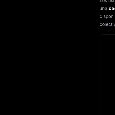
Los usu
una
ca
disponi
colect