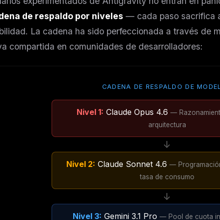
arios experimentados de Antigravity no entran en pán
dena de respaldo por niveles
— cada paso sacrifica 
bilidad. La cadena ha sido perfeccionada a través de m
iva compartida en comunidades de desarrolladores:
CADENA DE RESPALDO DE MODE
Nivel 1:
Claude Opus 4.6
— Razonamient
arquitectura
↓
Nivel 2:
Claude Sonnet 4.6
— Programación
tasa de consumo
↓
Nivel 3:
Gemini 3.1 Pro
— Pool de cuota i