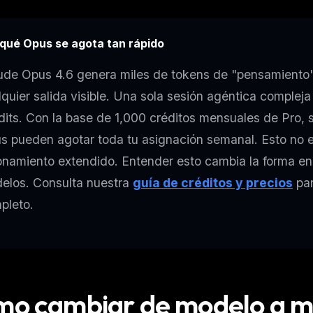
eek
Email address
ew agent skill
rop
ules & workflow
 qué Opus se agota tan rápido
ack
Get the weekly digest
Weekly · 2 min read
ude Opus 4.6 genera miles de tokens de "pensamiento" 
No spam. Unsubscribe in one click.
lquier salida visible. Una sola sesión agéntica comple
Maybe later
dits. Con la base de 1,000 créditos mensuales de Pro, 
s pueden agotar toda tu asignación semanal. Esto no es
onamiento extendido. Entender esto cambia la forma en
elos. Consulta nuestra
guía de créditos y precios
par
pleto.
o cambiar de modelo a m