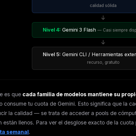
calidad sólida
↓
Nivel 4:
Gemini 3 Flash
— Casi siempre disp
↓
Nivel 5:
Gemini CLI / Herramientas exte
recurso, gratuito
ve es que
cada familia de modelos mantiene su propi
FREE NEWSLETTER
 consume tu cuota de Gemini. Esto significa que la ca
The weekly digest for
AI build
ucir la calidad — se trata de acceder a pools de cómp
 están llenos. Para ver el desglose exacto de la cuota
Curated MCP picks, agent skills, rules, and LL
WEEK'S DIGEST
workflow updates — one email, no noise.
ta semanal
.
CP pick of the