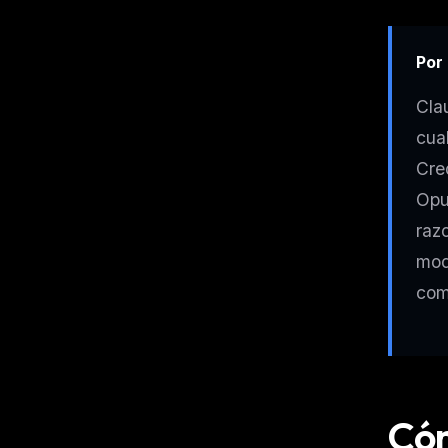
w
N
d
R
Por
p
Free · 
Cla
cua
Cre
Opu
raz
mod
com
Cóm