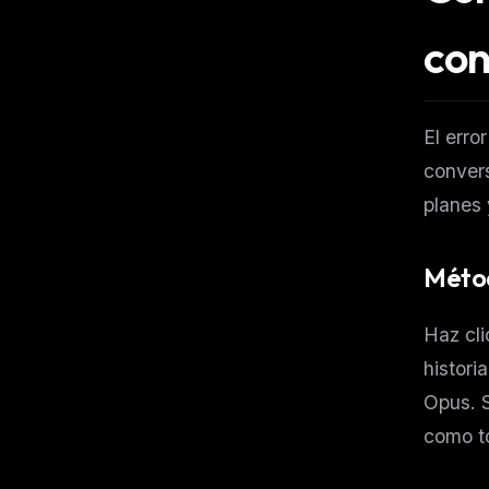
con
El erro
convers
planes 
Métod
Haz cli
histori
Opus. S
como to