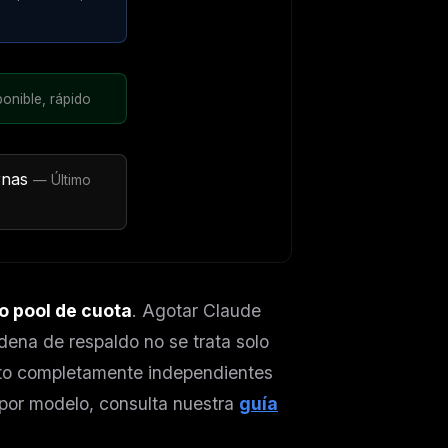
onible, rápido
rnas
— Último
o pool de cuota
. Agotar Claude
dena de respaldo no se trata solo
ers
uto completamente independientes
 por modelo, consulta nuestra
guía
M