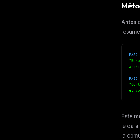
Métod
Antes d
resumen
PASO 
"Resu
archi
PASO 
"Cont
el co
Este m
le da a
la comu