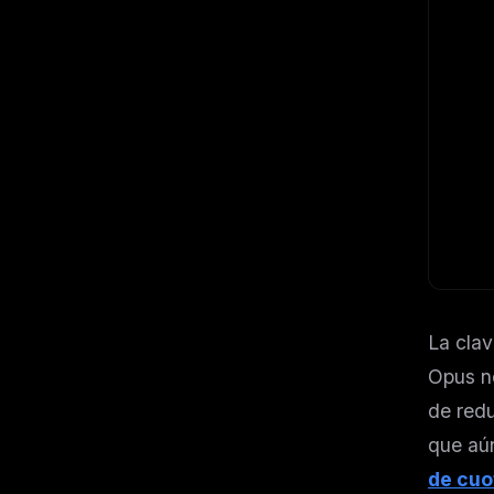
La cla
Opus no
de red
que aún
THIS 
de cuo
M