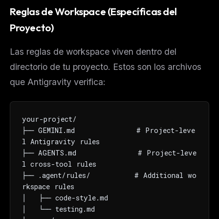
Reglas de Workspace (Específicas del
Proyecto)
Las reglas de workspace viven dentro del
directorio de tu proyecto. Estos son los archivos
que Antigravity verifica:
your-project/

├── GEMINI.md              # Project-leve
l Antigravity rules

├── AGENTS.md              # Project-leve
l cross-tool rules

├── .agent/rules/          # Additional wo
rkspace rules

│   ├── code-style.md

│   └── testing.md
