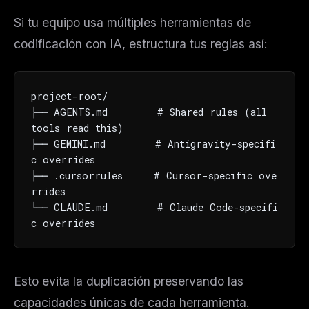
The weekly digest for
AI builders
Si tu equipo usa múltiples herramientas de
Curated MCP picks, agent skills, rules, and LLM
codificación con IA, estructura tus reglas así:
workflow updates — one email, no noise.
Email address
project-root/

├── AGENTS.md        # Shared rules (all 
tools read this)

Get the weekly digest
├── GEMINI.md        # Antigravity-specifi
No spam. Unsubscribe in one click.
c overrides

├── .cursorrules     # Cursor-specific ove
Maybe later
rrides

└── CLAUDE.md        # Claude Code-specifi
c overrides
Esto evita la duplicación preservando las
capacidades únicas de cada herramienta.