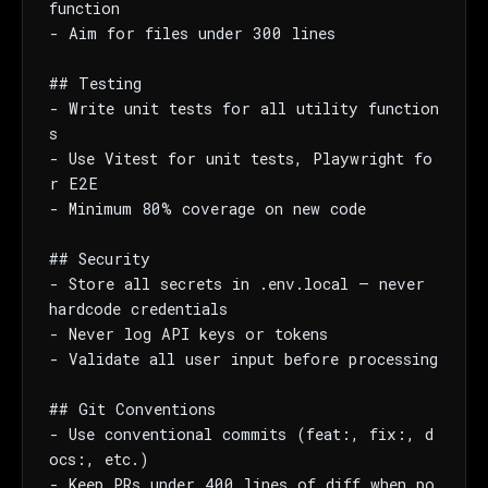
function

- Aim for files under 300 lines

## Testing

- Write unit tests for all utility function
s

- Use Vitest for unit tests, Playwright fo
r E2E

- Minimum 80% coverage on new code

## Security

- Store all secrets in .env.local — never 
hardcode credentials

- Never log API keys or tokens

- Validate all user input before processing

## Git Conventions

- Use conventional commits (feat:, fix:, d
ocs:, etc.)

- Keep PRs under 400 lines of diff when po