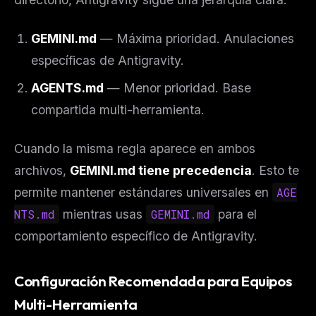
GEMINI.md
— Máxima prioridad. Anulaciones
específicas de Antigravity.
AGENTS.md
— Menor prioridad. Base
compartida multi-herramienta.
Cuando la misma regla aparece en ambos
archivos,
GEMINI.md tiene precedencia
. Esto te
THIS WEEK'S DIGEST
permite mantener estándares universales en
AGE
MCP pick of the week
NTS.md
mientras usas
GEMINI.md
para el
New agent skill drop
comportamiento específico de Antigravity.
Rules & workflow pack
Free · Weekly · 2 min read
Configuración Recomendada para Equipos
Multi-Herramienta
FREE NEWSLETTER