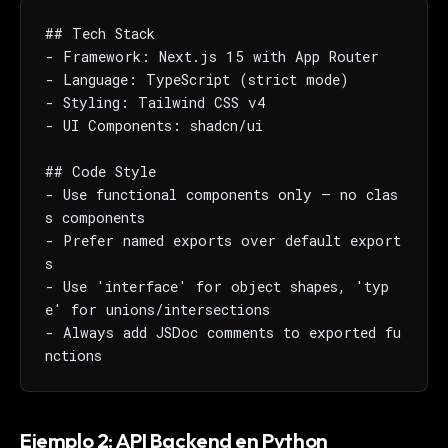
## Tech Stack

- Framework: Next.js 15 with App Router

- Language: TypeScript (strict mode)

- Styling: Tailwind CSS v4

- UI Components: shadcn/ui

## Code Style

- Use functional components only — no clas
s components

- Prefer named exports over default export
s

- Use 'interface' for object shapes, 'typ
e' for unions/intersections

- Always add JSDoc comments to exported fu
nctions
Ejemplo 2: API Backend en Python