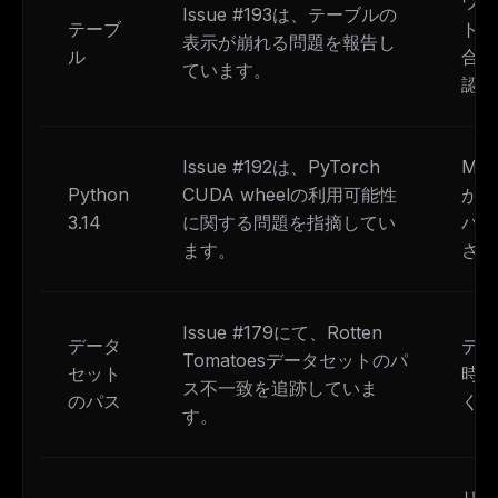
ウェ
Issue #193は、テーブルの
テーブ
トが
表示が崩れる問題を報告し
ル
合は
ています。
認し
Issue #192は、PyTorch
ML
Python
CUDA wheelの利用可能性
が確
3.14
に関する問題を指摘してい
バー
ます。
さい
Issue #179にて、Rotten
データ
デー
Tomatoesデータセットのパ
セット
時折
ス不一致を追跡していま
のパス
くだ
す。