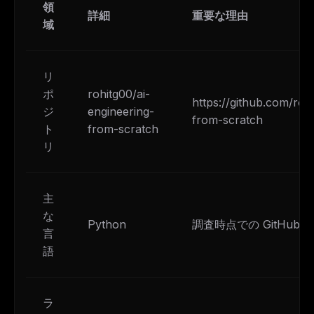
領
詳細
重要な理由
域
リ
ポ
rohitg00/ai-
https://github.com/roh
ジ
engineering-
from-scratch
ト
from-scratch
リ
主
な
Python
調査時点での GitHub
言
語
ラ