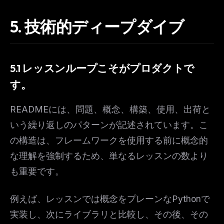
5.
技術的ディープダイブ
5.1 レッスンループこそがプロダクトで
す。
READMEには、問題、概念、構築、使用、出荷と
いう繰り返しのパターンが記述されています。こ
THIS WEEK'S DIGEST
の構造は、フレームワークを使用する前に概念的
MCP pick of the week
な理解を強制するため、単なるレッスンの数より
New agent skill drop
Rules & workflow pack
も重要です。
Free · Weekly · 2 min read
例えば、レッスンでは概念をプレーンなPythonで
実装し、次にライブラリと比較し、その後、その
FREE NEWSLETTER