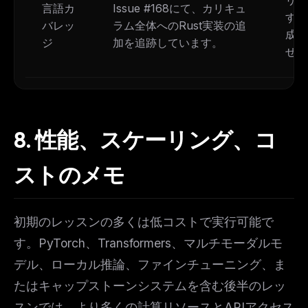
リポ
言語カ
Issue #168にて、カリキュ
すべ
バレッ
ラム全体へのRust実装の追
成し
ジ
加を追跡しています。
せん
8.
性能、スケーリング、コ
ストのメモ
初期のレッスンの多くは低コストで実行可能で
す。PyTorch、Transformers、マルチモーダルモ
デル、ローカル推論、ファインチューニング、ま
たはキャップストーンシステムを含む後半のレッ
スンでは、より多くの計算リソースとAPIアクセス