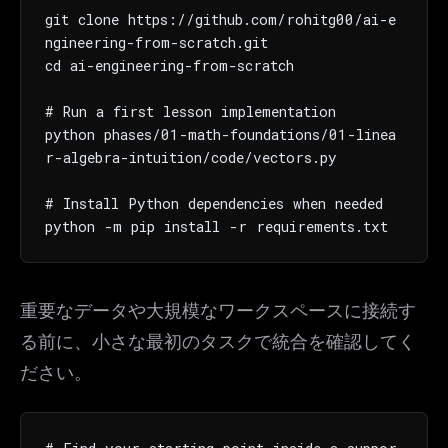
git clone https://github.com/rohitg00/ai-e
ngineering-from-scratch.git

cd ai-engineering-from-scratch

# Run a first lesson implementation

python phases/01-math-foundations/01-linea
r-algebra-intuition/code/vectors.py

# Install Python dependencies when needed

python -m pip install -r requirements.txt
重要なデータや大規模なワークスペースに接続す
る前に、小さな最初のタスクで統合を確認してく
ださい。