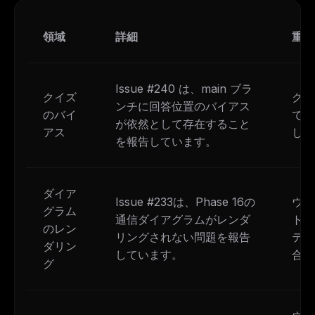
領域
詳細
重要
Issue #240 は、main ブラ
クイズ
クイ
ンチに回答位置のバイアス
のバイ
では
が依然として存在すること
アス
して
を報告しています。
ダイア
Issue #233は、Phase 16の
ウェ
グラム
通信ダイアグラムがレンダ
トの
のレン
リングされない問題を報告
テン
ダリン
しています。
合が
グ