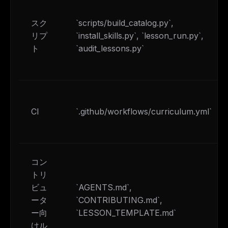
スク
`scripts/build_catalog.py`,
リプ
`install_skills.py`, `lesson_run.py`,
ト
`audit_lessons.py`
CI
`.github/workflows/curriculum.yml`
コン
トリ
ビュ
`AGENTS.md`,
ータ
`CONTRIBUTING.md`,
ー向
`LESSON_TEMPLATE.md`
けル