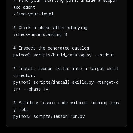
# Find your starting point inside a suppor
ted agent

/find-your-level

# Check a phase after studying

/check-understanding 3

# Inspect the generated catalog

python3 scripts/build_catalog.py --stdout

# Install lesson skills into a target skill 
directory

python3 scripts/install_skills.py <target-d
ir> --phase 14

# Validate lesson code without running heav
y jobs

python3 scripts/lesson_run.py