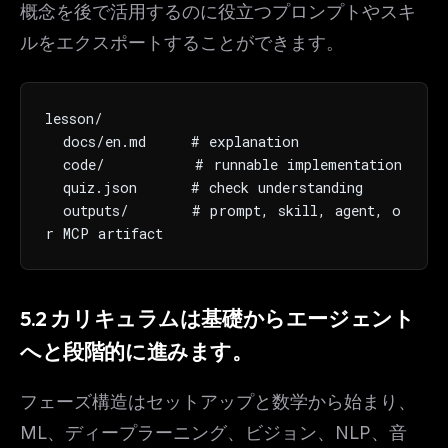
概念を後で活用するのに役立つプロンプトやスキ
The weekly digest for
AI builders
ルをエクスポートすることができます。
Curated MCP picks, agent skills, rules, and LLM
workflow updates — one email, no noise.
Email address
lesson/

  docs/en.md     # explanation

  code/          # runnable implementation

  quiz.json      # check understanding

Get the weekly digest
  outputs/       # prompt, skill, agent, o
No spam. Unsubscribe in one click.
r MCP artifact
Maybe later
5.2 カリキュラムは基礎からエージェント
へと段階的に進みます。
フェーズ構造はセットアップと数学から始まり、
ML、ディープラーニング、ビジョン、NLP、音