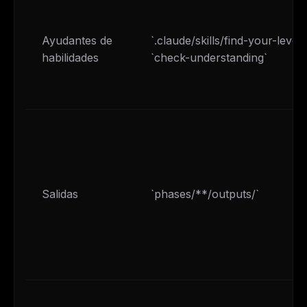
Ayudantes de
`.claude/skills/find-your-level`
habilidades
`check-understanding`
Salidas
`phases/**/outputs/`