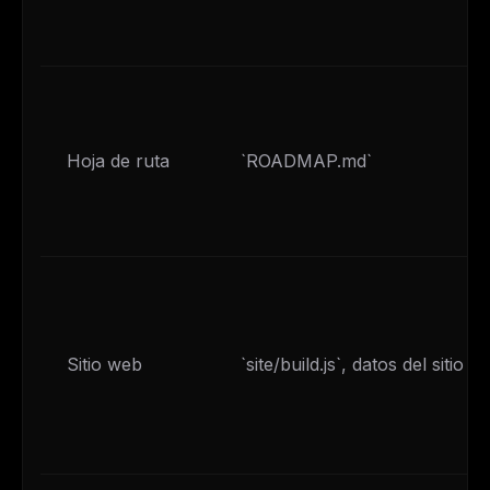
Hoja de ruta
`ROADMAP.md`
Sitio web
`site/build.js`, datos del sitio w