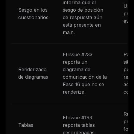
informa que el
Usa 
Sesgo en los
sesgo de posición
prác
cuestionarios
de respuesta aún
eval
está presente en
main.
El issue #233
Part
reporta un
siti
Renderizado
diagrama de
pued
de diagramas
comunicación de la
resp
Fase 16 que no se
actu
renderiza.
cont
Revi
El issue #193
proc
Tablas
reporta tablas
form
desordenadas.