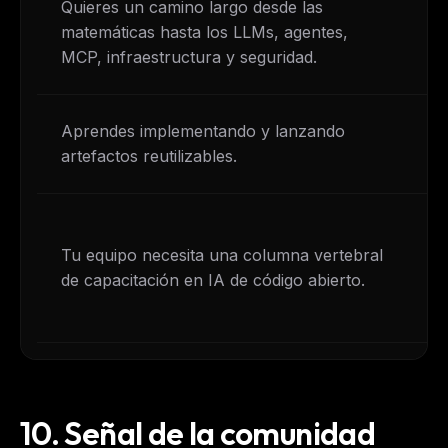
Quieres un camino largo desde las
Qu
matemáticas hasta los LLMs, agentes,
co
MCP, infraestructura y seguridad.
s
Aprendes implementando y lanzando
So
artefactos reutilizables.
en
N
Tu equipo necesita una columna vertebral
ce
de capacitación en IA de código abierto.
o 
fo
10.
Señal de la comunidad