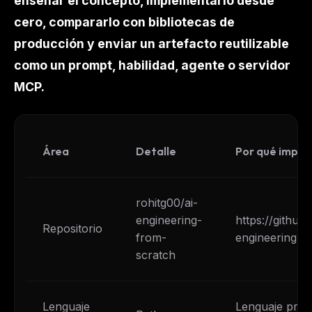
enseñar el concepto, implementarlo desde
cero, compararlo con bibliotecas de
producción y enviar un artefacto reutilizable
como un prompt, habilidad, agente o servidor
MCP.
Área
Detalle
Por qué impor
rohitg00/ai-
engineering-
https://github
Repositorio
from-
engineering-f
scratch
Lenguaje
Lenguaje princ