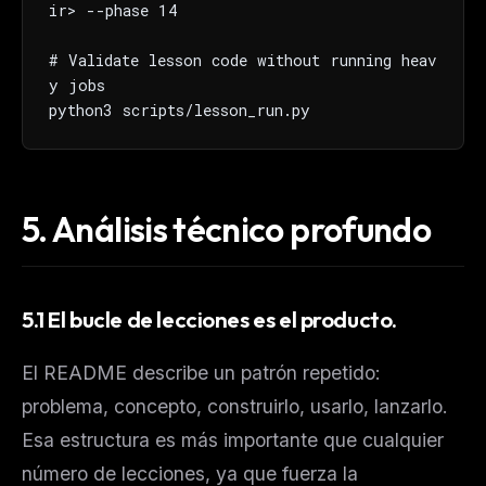
ir> --phase 14

The weekly digest for
AI builders
# Validate lesson code without running heav
Curated MCP picks, agent skills, rules, and LLM
workflow updates — one email, no noise.
y jobs

python3 scripts/lesson_run.py
Email address
Get the weekly digest
5.
Análisis técnico profundo
No spam. Unsubscribe in one click.
Maybe later
5.1 El bucle de lecciones es el producto.
El README describe un patrón repetido:
problema, concepto, construirlo, usarlo, lanzarlo.
Esa estructura es más importante que cualquier
número de lecciones, ya que fuerza la