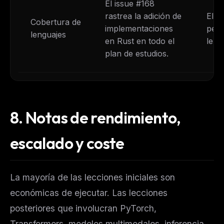
El issue #168
rastrea la adición de
El r
Cobertura de
implementaciones
pero
lenguajes
en Rust en todo el
leng
plan de estudios.
8.
Notas de rendimiento,
escalado y coste
La mayoría de las lecciones iniciales son
económicas de ejecutar. Las lecciones
posteriores que involucran PyTorch,
Transformers, modelos multimodales, inferencia