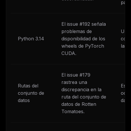
pare
El issue #192 señala
problemas de
Usa 
Python 3.14
disponibilidad de los
cono
wheels de PyTorch
las 
CUDA.
El issue #179
rastrea una
Rutas del
Espe
discrepancia en la
conjunto de
ocas
ruta del conjunto de
datos
dato
datos de Rotten
Tomatoes.