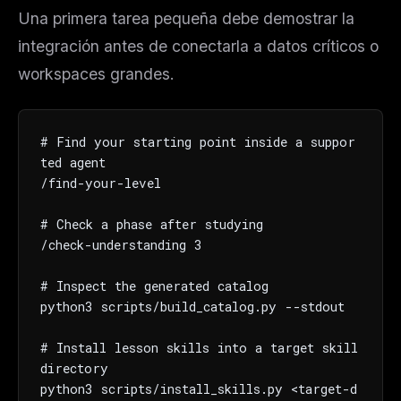
Una primera tarea pequeña debe demostrar la
integración antes de conectarla a datos críticos o
workspaces grandes.
# Find your starting point inside a suppor
ted agent

/find-your-level

# Check a phase after studying

THIS WEEK'S DIGEST
/check-understanding 3

MCP pick of the week
New agent skill drop
# Inspect the generated catalog

Rules & workflow pack
python3 scripts/build_catalog.py --stdout

Free · Weekly · 2 min read
# Install lesson skills into a target skill 
directory

python3 scripts/install_skills.py <target-d
FREE NEWSLETTER