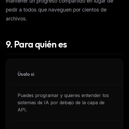
mantener un progreso compartido en lugar de
pedir a todos que naveguen por cientos de
archivos.
9.
Para quién es
Úsalo si
Ev
Puedes programar y quieres entender los
Er
sistemas de IA por debajo de la capa de
to
API.