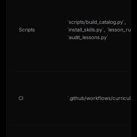
`scripts/build_catalog.py`,
Scripts
`install_skills.py`, `lesson_run.
`audit_lessons.py`
CI
`.github/workflows/curriculum