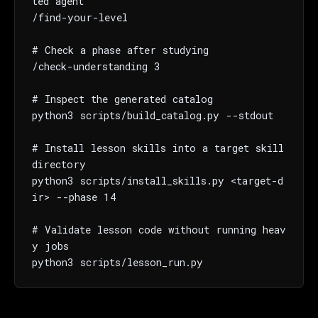
ted agent

/find-your-level

# Check a phase after studying

/check-understanding 3

# Inspect the generated catalog

python3 scripts/build_catalog.py --stdout

# Install lesson skills into a target skill 
directory

python3 scripts/install_skills.py <target-d
THIS WEEK'S DIGEST
ir> --phase 14

MCP pick of the week
New agent skill drop
# Validate lesson code without running heav
Rules & workflow pack
y jobs

python3 scripts/lesson_run.py
Free · Weekly · 2 min read
FREE NEWSLETTER