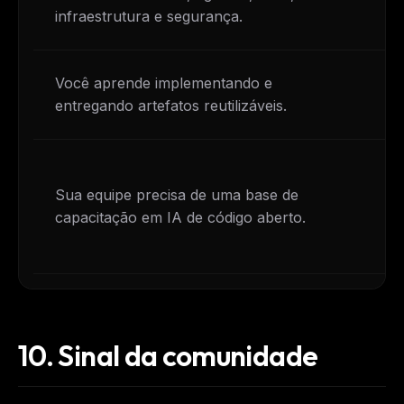
infraestrutura e segurança.
s
Você aprende implementando e
Vo
entregando artefatos reutilizáveis.
en
Vo
Sua equipe precisa de uma base de
ce
capacitação em IA de código aberto.
cr
av
10.
Sinal da comunidade