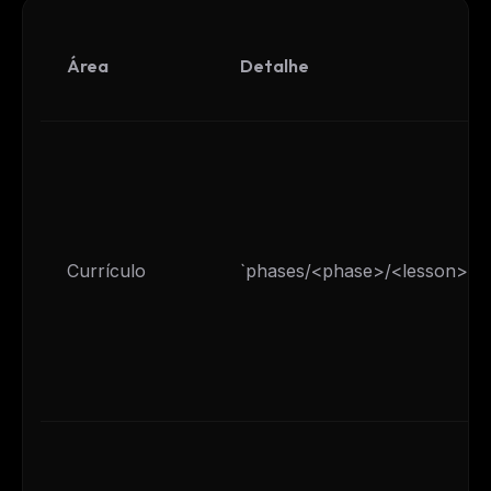
Área
Detalhe
Currículo
`phases/<phase>/<lesson>/`