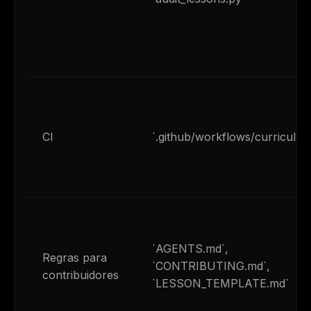
CI
`.github/workflows/curriculum
`AGENTS.md`,
Regras para
`CONTRIBUTING.md`,
contribuidores
`LESSON_TEMPLATE.md`