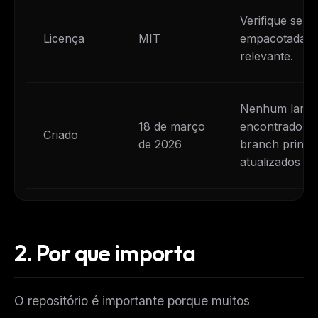
Verifique sep
Licença
MIT
empacotadas o
relevante.
Nenhum lança
18 de março
encontrado du
Criado
de 2026
branch princip
atualizados at
2.
Por que importa
O repositório é importante porque muitos