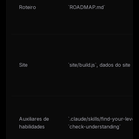
Roteiro
`ROADMAP.md`
Site
`site/build.js`, dados do site
Auxiliares de
`.claude/skills/find-your-level`,
habilidades
`check-understanding`