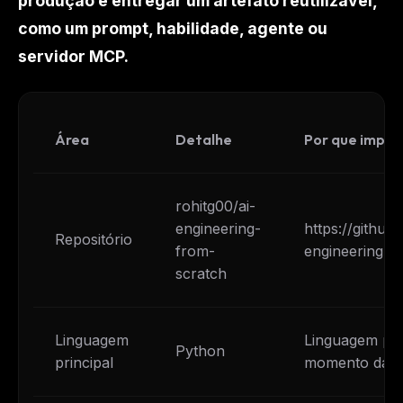
produção e entregar um artefato reutilizável,
como um prompt, habilidade, agente ou
servidor MCP.
Área
Detalhe
Por que impor
rohitg00/ai-
engineering-
https://github
Repositório
from-
engineering-f
scratch
Linguagem
Linguagem pri
Python
principal
momento da p