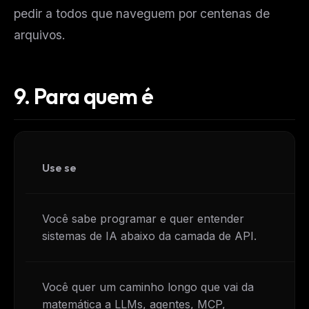
pedir a todos que naveguem por centenas de
arquivos.
9.
Para quem é
Use se
Ev
Você sabe programar e quer entender
Vo
sistemas de IA abaixo da camada de API.
to
Você quer um caminho longo que vai da
Vo
matemática a LLMs, agentes, MCP,
cu