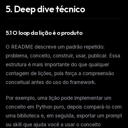
5.
Deep dive técnico
The weekly digest for
AI builders
Curated MCP picks, agent skills, rules, and LLM
workflow updates — one email, no noise.
5.1 O loop da lição é o produto
Email address
O README descreve um padrão repetido:
Get the weekly digest
problema, conceito, construir, usar, publicar. Essa
estrutura é mais importante do que qualquer
No spam. Unsubscribe in one click.
contagem de lições, pois força a compreensão
Maybe later
conceitual antes do uso do framework.
Por exemplo, uma lição pode implementar um
conceito em Python puro, depois compará-lo com
uma biblioteca e, em seguida, exportar um prompt
ou skill que ajuda você a usar o conceito