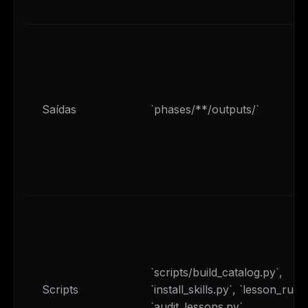
Saídas
`phases/**/outputs/`
`scripts/build_catalog.py`,
Scripts
`install_skills.py`, `lesson_run.
`audit_lessons.py`