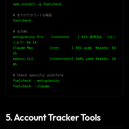
npm install -g fuelcheck
# 全てのアカウントを確認
fuelcheck
# 出力例:
Antigravity Pro    [========    ] 62% 使用済み  リセッ
トまで: 3d 14
Claude Max        [====      ] 35% used  Resets: 5d 
THIS WEEK'S DIGEST
2h
MCP pick of the week
Gemini CLI        [==========] 100% used Resets: 1d 
8h
New agent skill drop
Rules & workflow pack
# Check specific platform
fuelcheck --antigravity
Free · Weekly · 2 min read
fuelcheck --claude
FREE NEWSLETTER
The weekly digest for
AI builders
5. Account Tracker Tools
Curated MCP picks, agent skills, rules, and LLM
workflow updates — one email, no noise.