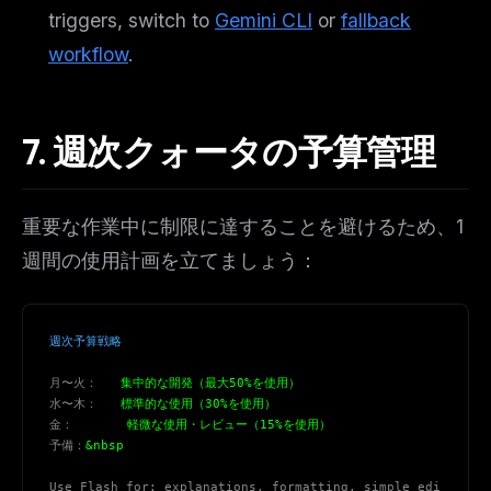
triggers, switch to
Gemini CLI
or
fallback
workflow
.
7. 週次クォータの予算管理
重要な作業中に制限に達することを避けるため、1
週間の使用計画を立てましょう：
週次予算戦略
月〜火：
   集中的な開発（最大50%を使用）
水〜木：
   標準的な使用（30%を使用）
金：
       軽微な使用・レビュー（15%を使用）
予備：
&nbsp
Use Flash for: explanations, formatting, simple edi