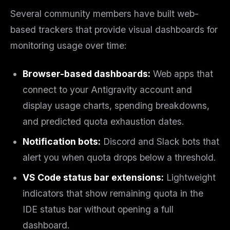
Email address
Several community members have built web-
based trackers that provide visual dashboards for
monitoring usage over time:
Get the weekly digest
No spam. Unsubscribe in one click.
Browser-based dashboards:
Web apps that
Maybe later
connect to your Antigravity account and
display usage charts, spending breakdowns,
and predicted quota exhaustion dates.
Notification bots:
Discord and Slack bots that
alert you when quota drops below a threshold.
VS Code status bar extensions:
Lightweight
indicators that show remaining quota in the
IDE status bar without opening a full
dashboard.