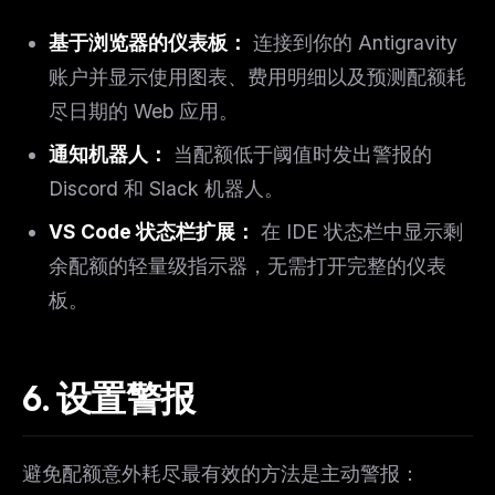
Curated MCP picks, agent skills, rules, and LLM
workflow updates — one email, no noise.
基于浏览器的仪表板：
连接到你的 Antigravity
账户并显示使用图表、费用明细以及预测配额耗
Email address
尽日期的 Web 应用。
通知机器人：
当配额低于阈值时发出警报的
Get the weekly digest
Discord 和 Slack 机器人。
No spam. Unsubscribe in one click.
VS Code 状态栏扩展：
在 IDE 状态栏中显示剩
Maybe later
余配额的轻量级指示器，无需打开完整的仪表
板。
6. 设置警报
避免配额意外耗尽最有效的方法是主动警报：