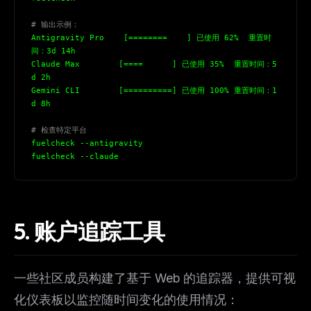
# 输出示例：
Antigravity Pro    [========    ] 已使用 62%  重置时
间：3d 14h
Claude Max        [====      ] 已使用 35%  重置时间：5
d 2h
Gemini CLI        [==========] 已使用 100% 重置时间：1
d 8h
# 检查特定平台
fuelcheck --antigravity
THIS WEEK'S DIGEST
fuelcheck --claude
MCP pick of the week
New agent skill drop
Rules & workflow pack
5. 账户追踪工具
Free · Weekly · 2 min read
一些社区成员构建了基于 Web 的追踪器，提供可视
FREE NEWSLETTER
化仪表板以监控随时间变化的使用情况：
The weekly digest for
AI builders