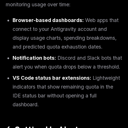
monitoring usage over time:
FREE NEWSLETTER
The weekly digest for
AI builders
Browser-based dashboards:
Web apps that
Curated MCP picks, agent skills, rules, and LLM
connect to your Antigravity account and
workflow updates — one email, no noise.
display usage charts, spending breakdowns,
Email address
and predicted quota exhaustion dates.
Notification bots:
Discord and Slack bots that
alert you when quota drops below a threshold.
Get the weekly digest
No spam. Unsubscribe in one click.
VS Code status bar extensions:
Lightweight
Maybe later
indicators that show remaining quota in the
IDE status bar without opening a full
dashboard.