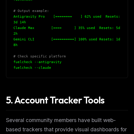
# Output example:
Antigravity Pro    [========    ] 62% used  Resets: 
3d 14h
Claude Max        [====      ] 35% used  Resets: 5d 
2h
Gemini CLI        [==========] 100% used Resets: 1d 
8h
# Check specific platform
fuelcheck --antigravity
fuelcheck --claude
THIS WEEK'S DIGEST
5. Account Tracker Tools
MCP pick of the week
New agent skill drop
Rules & workflow pack
Several community members have built web-
Free · Weekly · 2 min read
based trackers that provide visual dashboards for