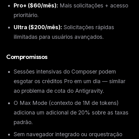
Pro+ ($60/mês):
Mais solicitações + acesso
prioritário.
Ultra ($200/mês):
Solicitações rápidas
ilimitadas para usuários avançados.
Compromissos
Sessões intensivas do Composer podem
esgotar os créditos Pro em um dia — similar
THIS WEEK'S DIGEST
ao problema de cota do Antigravity.
MCP pick of the week
New agent skill drop
O Max Mode (contexto de 1M de tokens)
Rules & workflow pack
adiciona um adicional de 20% sobre as taxas
Free · Weekly · 2 min read
padrão.
Sem navegador integrado ou orquestração
FREE NEWSLETTER