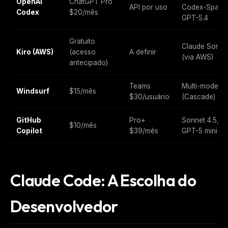
OpenAI
ChatGPT Pro
API por uso
Codex-Spark,
Codex
$20/mês
GPT-5.4
Gratuito
Claude Sonne
Kiro (AWS)
(acesso
A definir
(via AWS)
antecipado)
Teams
Multi-modelo
Windsurf
$15/mês
$30/usuário
(Cascade)
GitHub
Pro+
Sonnet 4.5,
$10/mês
Copilot
$39/mês
GPT-5 mini
Claude Code: A Escolha do
Desenvolvedor