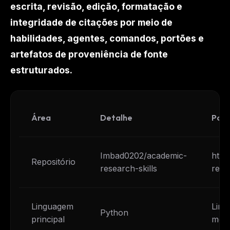
escrita, revisão, edição, formatação e
integridade de citações por meio de
habilidades, agentes, comandos, portões e
artefatos de proveniência de fonte
estruturados.
Área
Detalhe
Por 
Imbad0202/academic-
http
Repositório
research-skills
rese
Linguagem
Ling
Python
principal
mome