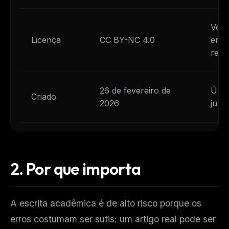
Veri
Licença
CC BY-NC 4.0
empa
rele
26 de fevereiro de
Últi
Criado
2026
junh
2.
Por que importa
A escrita acadêmica é de alto risco porque os
erros costumam ser sutis: um artigo real pode ser