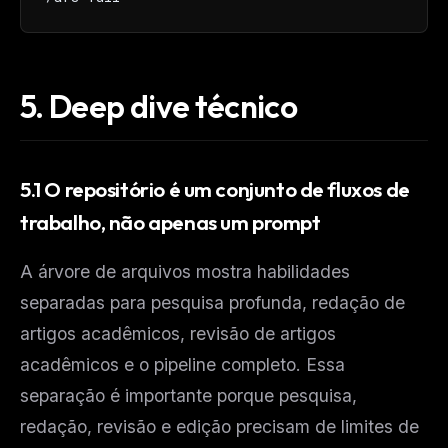
The weekly digest for
AI builders
Curated MCP picks, agent skills, rules, and LLM
workflow updates — one email, no noise.
5.
Deep dive técnico
Email address
5.1 O repositório é um conjunto de fluxos de
Get the weekly digest
trabalho, não apenas um prompt
No spam. Unsubscribe in one click.
Maybe later
A árvore de arquivos mostra habilidades
separadas para pesquisa profunda, redação de
artigos acadêmicos, revisão de artigos
acadêmicos e o pipeline completo. Essa
separação é importante porque pesquisa,
redação, revisão e edição precisam de limites de