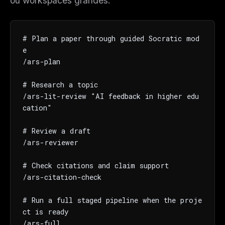
ou workspaces grandes.
# Plan a paper through guided Socratic mod
e

/ars-plan

# Research a topic

/ars-lit-review "AI feedback in higher edu
cation"

# Review a draft

THIS WEEK'S DIGEST
/ars-reviewer

MCP pick of the week
New agent skill drop
# Check citations and claim support

Rules & workflow pack
/ars-citation-check

Free · Weekly · 2 min read
# Run a full staged pipeline when the proje
ct is ready

FREE NEWSLETTER
/ars-full