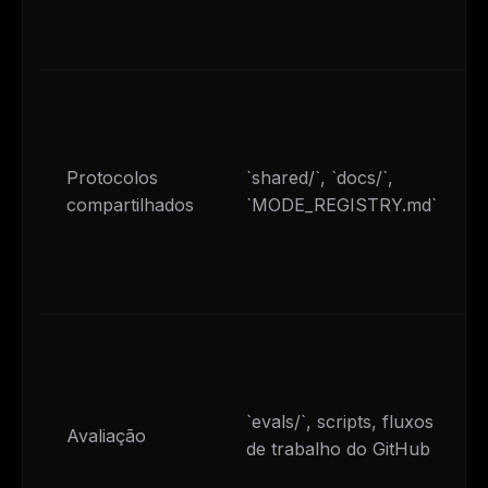
Protocolos
`shared/`, `docs/`,
compartilhados
`MODE_REGISTRY.md`
`evals/`, scripts, fluxos
Avaliação
de trabalho do GitHub