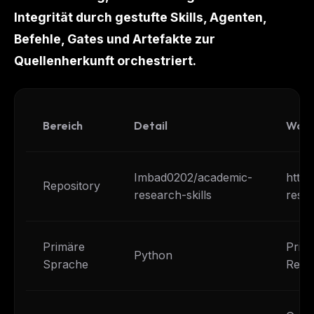
Integrität durch gestufte Skills, Agenten,
Befehle, Gates und Artefakte zur
Quellenherkunft orchestriert.
Bereich
Detail
Warum
Imbad0202/academic-
http
Repository
research-skills
resea
Primäre
Prim
Python
Sprache
Rech