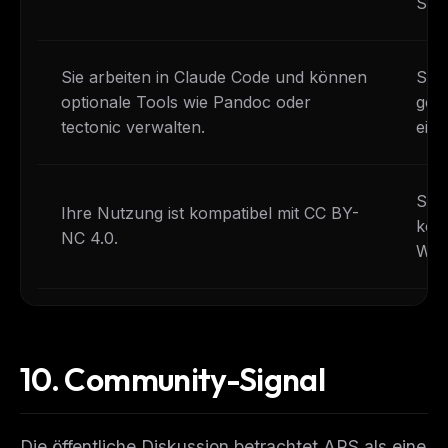
Schr
Sie arbeiten in Claude Code und können
Sie 
optionale Tools wie Pandoc oder
geh
tectonic verwalten.
eine
Sie 
Ihre Nutzung ist kompatibel mit CC BY-
kom
NC 4.0.
Weit
10.
Community-Signal
Die öffentliche Diskussion betrachtet ARS als eine