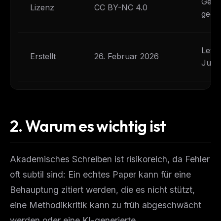
Gebü
Lizenz
CC BY-NC 4.0
gegeb
Letzt
Erstellt
26. Februar 2026
Juni 
2.
Warum es wichtig ist
Akademisches Schreiben ist risikoreich, da Fehler
oft subtil sind: Ein echtes Paper kann für eine
Behauptung zitiert werden, die es nicht stützt,
eine Methodikkritik kann zu früh abgeschwächt
werden oder eine KI-generierte