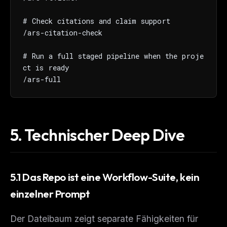
# Check citations and claim support

/ars-citation-check

# Run a full staged pipeline when the proje
ct is ready

/ars-full
5.
Technischer Deep Dive
THIS WEEK'S DIGEST
MCP pick of the week
New agent skill drop
Rules & workflow pack
5.1 Das Repo ist eine Workflow-Suite, kein
einzelner Prompt
Free · Weekly · 2 min read
Der Dateibaum zeigt separate Fähigkeiten für
FREE NEWSLETTER