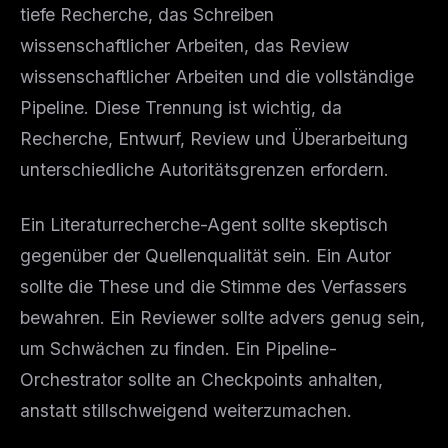
tiefe Recherche, das Schreiben
The weekly digest for
AI builders
wissenschaftlicher Arbeiten, das Review
Curated MCP picks, agent skills, rules, and LLM
workflow updates — one email, no noise.
wissenschaftlicher Arbeiten und die vollständige
Pipeline. Diese Trennung ist wichtig, da
Email address
Recherche, Entwurf, Review und Überarbeitung
unterschiedliche Autoritätsgrenzen erfordern.
Get the weekly digest
Ein Literaturrecherche-Agent sollte skeptisch
No spam. Unsubscribe in one click.
gegenüber der Quellenqualität sein. Ein Autor
Maybe later
sollte die These und die Stimme des Verfassers
bewahren. Ein Reviewer sollte advers genug sein,
um Schwächen zu finden. Ein Pipeline-
Orchestrator sollte an Checkpoints anhalten,
anstatt stillschweigend weiterzumachen.