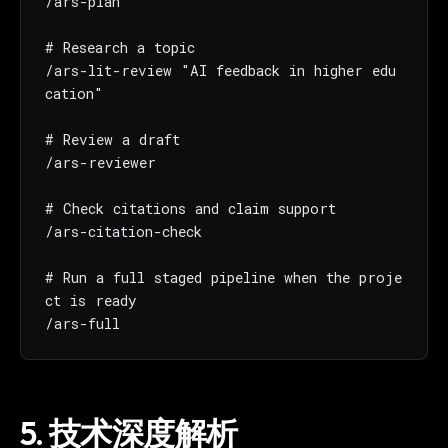
/ars-plan

# Research a topic

/ars-lit-review "AI feedback in higher edu
cation"

# Review a draft

/ars-reviewer

# Check citations and claim support

/ars-citation-check

# Run a full staged pipeline when the proje
ct is ready

/ars-full
5.
技术深度解析