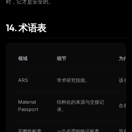
时，它才是安全的。
14.
术语表
领域
细节
为什
ARS
学术研究技能。
该仓
Material
结构化的来源与交接记
在各
Passport
录。
完整性检查
一个必需的验证检查
旨在