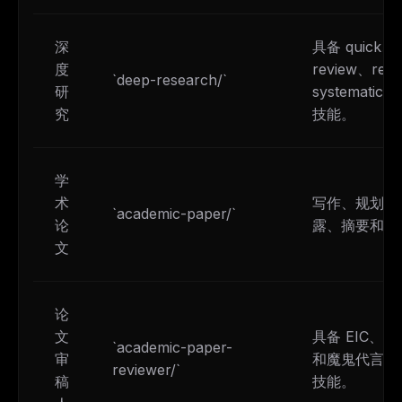
深
具备 quick、fu
度
review、revi
`deep-research/`
研
systemati
究
技能。
学
术
写作、规划、
`academic-paper/`
论
露、摘要和格
文
论
文
具备 EIC、
`academic-paper-
审
和魔鬼代言人
reviewer/`
稿
技能。