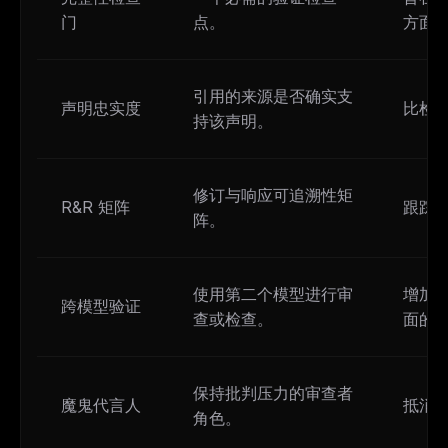
门
点。
方面
引用的来源是否确实支
声明忠实度
比检
持该声明。
修订与响应可追溯性矩
R&R 矩阵
跟踪
阵。
使用第二个模型进行审
增加
跨模型验证
查或检查。
面的
保持批判压力的审查者
魔鬼代言人
抵消
角色。