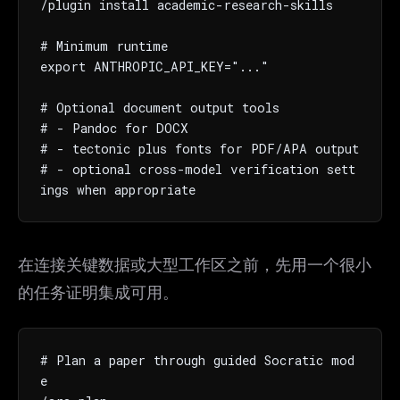
/plugin install academic-research-skills

# Minimum runtime

export ANTHROPIC_API_KEY="..."

# Optional document output tools

# - Pandoc for DOCX

# - tectonic plus fonts for PDF/APA output

# - optional cross-model verification sett
ings when appropriate
在连接关键数据或大型工作区之前，先用一个很小
的任务证明集成可用。
# Plan a paper through guided Socratic mod
e
