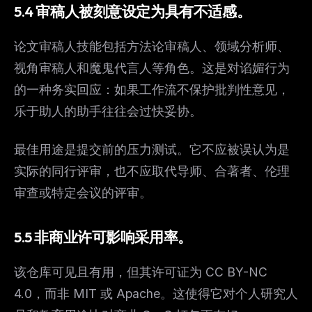
5.4 审稿人被刻意设定为具有不适感。
The weekly digest for
AI builders
Curated MCP picks, agent skills, rules, and LLM
论文审稿人技能包括方法论审稿人、领域分析师、
workflow updates — one email, no noise.
视角审稿人和魔鬼代言人等角色。这是对谄媚行为
Email address
的一种务实回应：如果工作流不保护批判性意见，
乐于助人的助手往往会过快妥协。
Get the weekly digest
最佳用途是提交前的压力测试。它不应被误认为是
No spam. Unsubscribe in one click.
实际的同行评审，也不应取代导师、合著者、伦理
Maybe later
审查或特定会议的评审。
5.5 非商业许可影响采用率。
该仓库可见且有用，但其许可证为 CC BY-NC
4.0，而非 MIT 或 Apache。这使得它对个人研究人