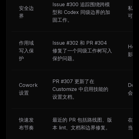
Issue #300 追踪围绕跨模
安全边
私有
型和 Codex 同级边界的加
界
可。
固工作。
作用域
Issue #302 和 PR #304
Hoo
写入保
修复了一个同级工作树写入
影响
护
保护问题。
PR #307 更新了在
Cowork
Des
Customize 中启用技能的
设置
会错
设置文档。
快速发
最近的 PR 包括路线图、版
在依
布节奏
本 lint、文档和边界修复。
当前