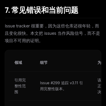
7.
常见错误和当前问题
Issue tracker 很重要，因为这些仓库还很年轻，而
且变化很快。本文把 issues 当作风险信号，而不是
项目不可用的证明。
领域
细节
为什
引用完
该项
Issue #299 追踪 v3.11 引
整性范
正在
用完整性版本。
围
决的