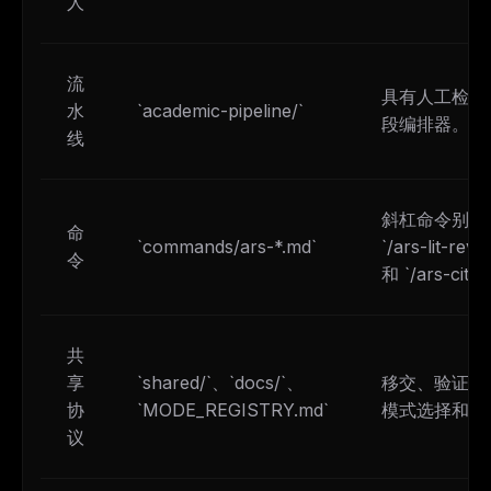
人
流
具有人工检查
水
`academic-pipeline/`
段编排器。
线
斜杠命令别名，例
命
`commands/ars-*.md`
`/ars-lit-rev
令
和 `/ars-cita
共
享
`shared/`、`docs/`、
移交、验证、
协
`MODE_REGISTRY.md`
模式选择和性
议