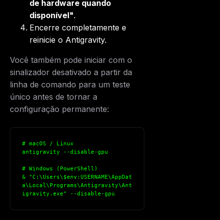
de hardware quando
disponível"
.
Encerre completamente e
reinicie o Antigravity.
Você também pode iniciar com o
sinalizador desativado a partir da
linha de comando para um teste
único antes de tornar a
configuração permanente:
THIS WEEK'S DIGEST
MCP pick of the week
# macOS / Linux
antigravity --disable-gpu
New agent skill drop
Rules & workflow pack
# Windows (PowerShell)
& "C:\Users\$env:USERNAME\AppDat
Free · Weekly · 2 min read
a\Local\Programs\Antigravity\Ant
igravity.exe" --disable-gpu
FREE NEWSLETTER