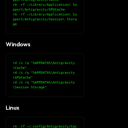
rm -rf ~/Library/Application\ Su
pport/Antigravity/GPUCache
rm -rf ~/Library/Application\ Su
pport/Antigravity/Session\ Stora
ge
Windows
rd /s /q "%APPDATA%\Antigravity
\Cache"
rd /s /q "%APPDATA%\Antigravity
\GPUCache"
rd /s /q "%APPDATA%\Antigravity
\Session Storage"
Linux
rm -rf ~/.config/Antigravity/Cac