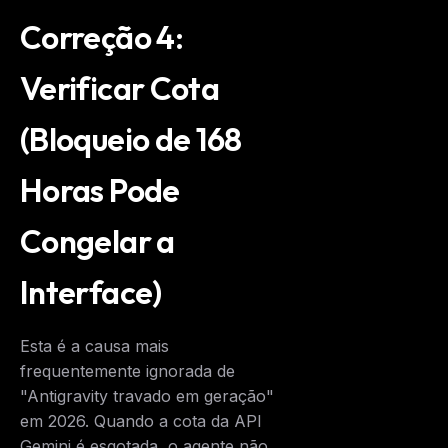
The weekly digest for
AI builders
Correção 4:
Curated MCP picks, agent skills, rules, and LLM
workflow updates — one email, no noise.
Verificar Cota
Email address
(Bloqueio de 168
Horas Pode
Get the weekly digest
No spam. Unsubscribe in one click.
Congelar a
Maybe later
Interface)
Esta é a causa mais
frequentemente ignorada de
"Antigravity travado em geração"
em 2026. Quando a cota da API
Gemini é esgotada, o agente não