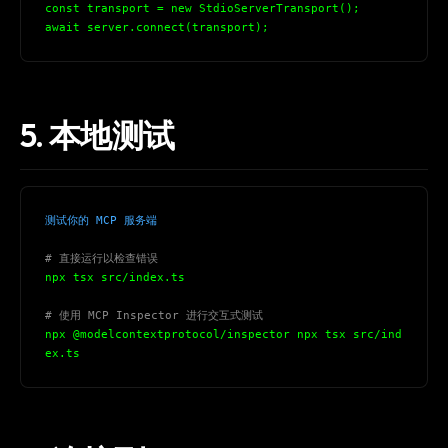
const transport = new StdioServerTransport();
await server.connect(transport);
THIS WEEK'S DIGEST
5. 本地测试
MCP pick of the week
New agent skill drop
Rules & workflow pack
测试你的 MCP 服务端
Free · Weekly · 2 min read
# 直接运行以检查错误
npx tsx src/index.ts
FREE NEWSLETTER
# 使用 MCP Inspector 进行交互式测试
The weekly digest for
AI builders
npx @modelcontextprotocol/inspector npx tsx src/ind
ex.ts
Curated MCP picks, agent skills, rules, and LLM
workflow updates — one email, no noise.
Email address