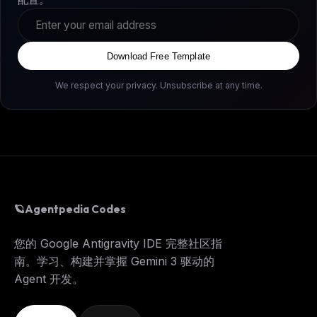
Download Free Template
We respect your privacy. Unsubscribe at any time.
🪐
Agentpedia Codes
您的 Google Antigravity IDE 完整社区指
南。学习、构建并掌握 Gemini 3 驱动的
Agent 开发。