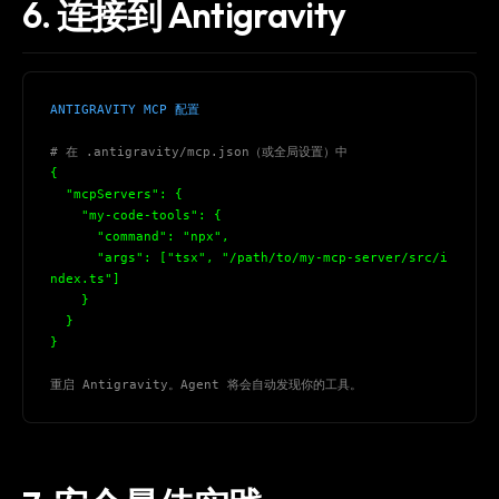
6. 连接到 Antigravity
Get the weekly digest
No spam. Unsubscribe in one click.
ANTIGRAVITY MCP 配置
Maybe later
# 在 .antigravity/mcp.json（或全局设置）中
{
  "mcpServers": 
{
    "my-code-tools": 
{
      "command": "npx",
      "args": ["tsx", "/path/to/my-mcp-server/src/i
ndex.ts"]
}
}
}
重启 Antigravity。Agent 将会自动发现你的工具。