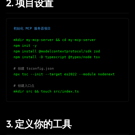
2. 项目设置
初始化 MCP 服务器项目
mkdir my-mcp-server && cd my-mcp-server
npm init -y
npm install @modelcontextprotocol/sdk zod
npm install -D typescript @types/node tsx
# 创建 tsconfig.json
npx tsc --init --target es2022 --module nodenext
# 创建入口点
mkdir src && touch src/index.ts
3. 定义你的工具