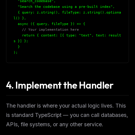
  "search_codebase",
  "Search the codebase using a pre-built index",
{
 query: z.string(), fileType: z.string().optiona
l() 
}
,
  async (
{
 query, fileType 
}
) => 
{
// Your implementation here
    return 
{
 content: [
{
 type: "text", text: result
s 
}
] 
}
;
}
);
4. Implement the Handler
The handler is where your actual logic lives. This
is standard TypeScript — you can call databases,
APIs, file systems, or any other service.