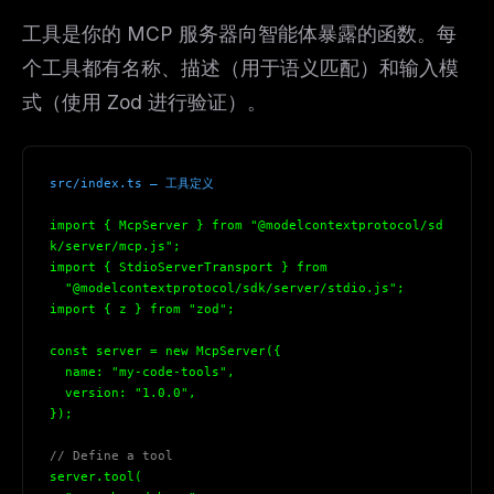
工具是你的 MCP 服务器向智能体暴露的函数。每
个工具都有名称、描述（用于语义匹配）和输入模
式（使用 Zod 进行验证）。
src/index.ts — 工具定义
import 
{
 McpServer 
}
 from "@modelcontextprotocol/sd
k/server/mcp.js";
import 
{
 StdioServerTransport 
}
 from
  "@modelcontextprotocol/sdk/server/stdio.js";
import 
{
 z 
}
 from "zod";
const server = new McpServer(
{
  name: "my-code-tools",
  version: "1.0.0",
}
);
// Define a tool
server.tool(