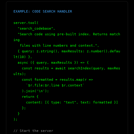
EXAMPLE: CODE SEARCH HANDLER
server.tool(
  "search_codebase",
  "Search code using pre-built index. Returns match
ing
   files with line numbers and context.",
{
 query: z.string(), maxResults: z.number().defau
lt(10) 
}
,
  async (
{
 query, maxResults 
}
) => 
{
    const results = await searchIndex(query, maxRes
ults);
    const formatted = results.map(r =>
      `$
r.file
:$
r.line
 $
r.context
`
    ).join('\n');
    return 
{
      content: [
{
 type: "text", text: formatted 
}
]
}
;
}
);
// Start the server