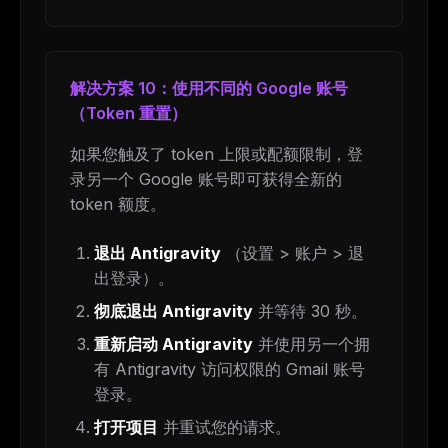
The weekly digest for
AI builders
Curated MCP picks, agent skills, rules, and LLM
workflow updates — one email, no noise.
解决方案 10：使用不同的 Google 账号
（Token 重置）
Email address
如果您触及了 token 上限或配额限制，登
录另一个 Google 账号即可获得全新的
Get the weekly digest
token 额度。
No spam. Unsubscribe in one click.
退出 Antigravity
（设置 > 账户 > 退
Maybe later
出登录）。
彻底退出 Antigravity
并等待 30 秒。
重新启动 Antigravity
并使用另一个拥
有 Antigravity 访问权限的 Gmail 账号
登录。
打开项目
并重试您的请求。