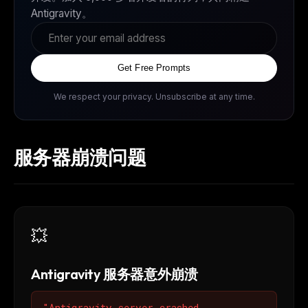
Antigravity。
Get Free Prompts
We respect your privacy. Unsubscribe at any time.
服务器崩溃问题
💥
Antigravity 服务器意外崩溃
"Antigravity server crashed