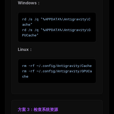
Windows：
rd /s /q "%APPDATA%\Antigravity\C
ache"
rd /s /q "%APPDATA%\Antigravity\G
PUCache"
Linux：
rm -rf ~/.config/Antigravity/Cache
rm -rf ~/.config/Antigravity/GPUCa
che
方案 3：检查系统资源