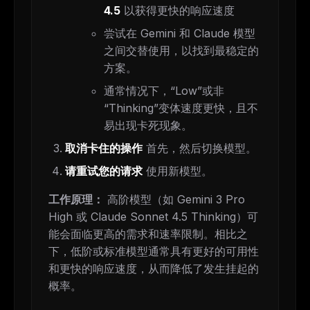
4.5
以获得更快的响应速度
尝试在 Gemini 和 Claude 模型
之间交替使用，以找到最稳定的
方案。
通常情况下，“Low”或非
“Thinking”变体速度更快，且不
易出现卡死现象。
取消卡住的操作
首先，然后切换模型。
请重试您的请求
使用新模型。
THIS WEEK'S DIGEST
工作原理：
高阶模型（如 Gemini 3 Pro
MCP pick of the week
High 或 Claude Sonnet 4.5 Thinking）可
New agent skill drop
能会面临更高的需求和速率限制。相比之
Rules & workflow pack
下，低阶或标准模型通常具有更好的可用性
Free · Weekly · 2 min read
和更快的响应速度，从而降低了发生挂起的
概率。
FREE NEWSLETTER