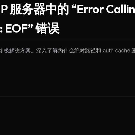
eek
Email address
 服务器中的 “Error Callin
ew agent skill
rop
ules & workflow
ack
ze: EOF” 错误
Get the weekly digest
Weekly · 2 min read
No spam. Unsubscribe in one click.
Maybe later
终极解决方案。深入了解为什么绝对路径和 auth cache