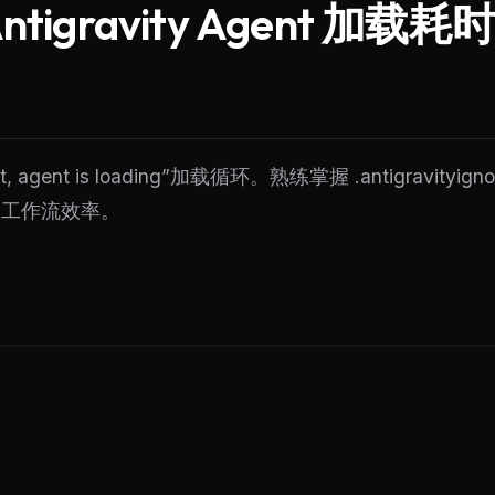
tigravity Agent 加载
, agent is loading”加载循环。熟练掌握 .antigravity
的工作流效率。
FREE NEWSLETTER
The weekly digest for
AI build
Curated MCP picks, agent skills, rules, and LL
WEEK'S DIGEST
workflow updates — one email, no noise.
CP pick of the