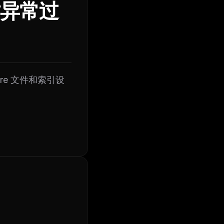
耗时异常过
ignore 文件和索引设
ers
M