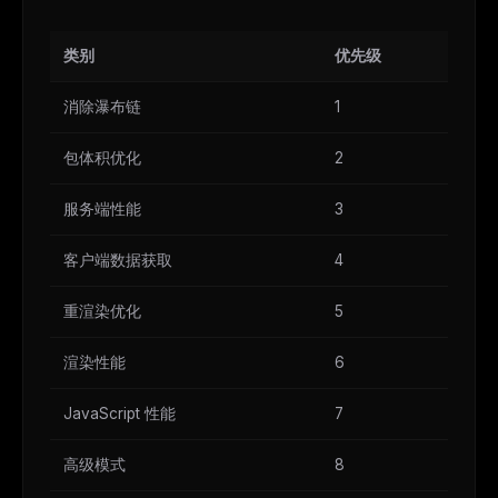
类别
优先级
影
消除瀑布链
1
CR
包体积优化
2
CR
服务端性能
3
HI
客户端数据获取
4
ME
重渲染优化
5
M
渲染性能
6
M
JavaScript 性能
7
L
高级模式
8
L